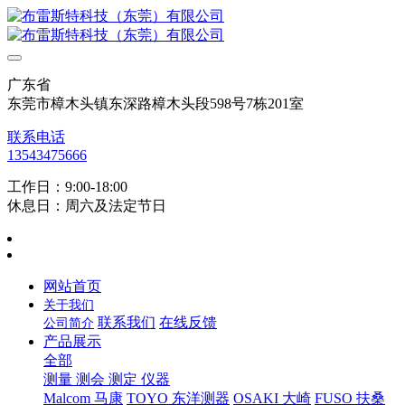
广东省
东莞市樟木头镇东深路樟木头段598号7栋201室
联系电话
13543475666
工作日：9:00-18:00
休息日：周六及法定节日
网站首页
关于我们
联系我们
在线反馈
公司简介
产品展示
全部
测量 测会 测定 仪器
Malcom 马康
TOYO 东洋测器
OSAKI 大崎
FUSO 扶桑