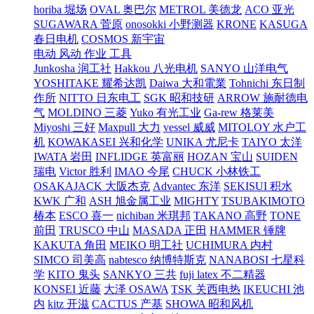
horiba 堀场
OVAL 奥巴尔
METROL 美德龙
ACO 亚光
SUGAWARA 菅原
onosokki 小野测器
KRONE
KASUGA
春日电机
COSMOS 新宇宙
电动 风动 作业 工具
Junkosha 润工社
Hakkou 八光电机
SANYO 山洋电气
YOSHITAKE 耀希达凯
Daiwa 大和電業
Tohnichi 东日制
作所
NITTO 日东电工
SGK 昭和技研
ARROW 施耐德电
气
MOLDINO 三菱
Yuko 有光工业
Ga-rew 格莱美
Miyoshi 三好
Maxpull 大力
vessel 威威
MITOLOY 水户工
机
KOWAKASEI 兴和化学
UNIKA 尤尼卡
TAIYO 太洋
IWATA 岩田
INFLIDGE 英富丽
HOZAN 宝山
SUIDEN
瑞电
Victor 胜利
IMAO 今尾
CHUCK 小林铁工
OSAKAJACK 大阪杰克
Advantec 东洋
SEKISUI 积水
KWK 广和
ASH 旭金属工业
MIGHTY
TSUBAKIMOTO
椿本
ESCO 喜一
nichiban 米琪邦
TAKANO 高野
TONE
前田
TRUSCO 中山
MASADA 正田
HAMMER 锤牌
KAKUTA 角田
MEIKO 明工社
UCHIMURA 内村
SIMCO 司美高
nabtesco 纳博特斯克
NANABOSI 七星科
学
KITO 鬼头
SANKYO 三共
fuji latex 不二精器
KONSEI 近藤
大泽 OSAWA
TSK 关西电热
IKEUCHI 池
内
kitz 开滋
CACTUS 产基
SHOWA 昭和风机