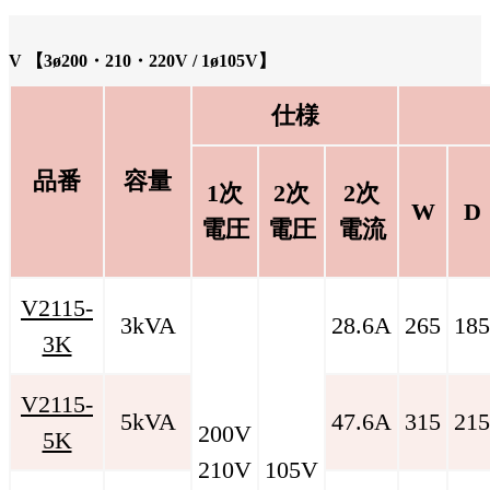
V 【3ø200・210・220V / 1ø105V】
仕様
品番
容量
1次
2次
2次
W
D
電圧
電圧
電流
V2115-
3kVA
28.6A
265
185
3K
V2115-
5kVA
47.6A
315
215
200V
5K
210V
105V