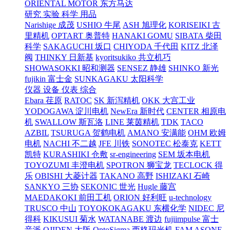
ORIENTAL MOTOR 东方马达
研究 实验 科学 用品
Narishige 成茂
USHIO 牛尾
ASH 旭理化
KORISEIKI 古
里精机
OPTART 奥普特
HANAKI GOMU
SIBATA 柴田
科学
SAKAGUCHI 坂口
CHIYODA 千代田
KITZ 北泽
阀
THINKY 日新基
kyoritsukiko 共立机巧
SHOWASOKKI 昭和测器
SENSEZ 静雄
SHINKO 新光
fujikin 富士金
SUNKAGAKU 太阳科学
仪器 设备 仪表 综合
Ebara 荏原
RATOC
SK 新泻精机
OKK 大宫工业
YODOGAWA 淀川电机
NewEra 新时代
CENTER 相原电
机
SWALLOW 斯瓦洛
LINE 莱茵精机
TDK
TACO
AZBIL
TSURUGA 贺鹤电机
AMANO 安满能
OHM 欧姆
电机
NACHI 不二越
JFE 川铁
SONOTEC 松泰克
KETT
凯特
KURASHIKI 仓敷
sr-engineering
SEM 坂本电机
TOYOZUMI 丰澄电机
SPOTRON 狮宝龙
TECLOCK 得
乐
OBISHI 大菱计器
TAKANO 高野
ISHIZAKI 石崎
SANKYO 三协
SEKONIC 世光
Hugle 藤宫
MAEDAKOKI 前田工机
ORION 好利旺
u-technology
TRUSCO 中山
TOYOKOKAGAKU 东横化学
NIDEC 尼
得科
KIKUSUI 菊水
WATANABE 渡边
fujiimpulse 富士
音派
OJIDEN 大阪
OptoSigma 西格玛光机
FAM
ASONE