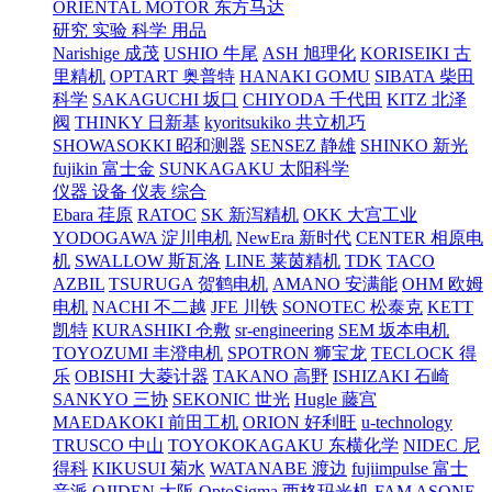
ORIENTAL MOTOR 东方马达
研究 实验 科学 用品
Narishige 成茂
USHIO 牛尾
ASH 旭理化
KORISEIKI 古
里精机
OPTART 奥普特
HANAKI GOMU
SIBATA 柴田
科学
SAKAGUCHI 坂口
CHIYODA 千代田
KITZ 北泽
阀
THINKY 日新基
kyoritsukiko 共立机巧
SHOWASOKKI 昭和测器
SENSEZ 静雄
SHINKO 新光
fujikin 富士金
SUNKAGAKU 太阳科学
仪器 设备 仪表 综合
Ebara 荏原
RATOC
SK 新泻精机
OKK 大宫工业
YODOGAWA 淀川电机
NewEra 新时代
CENTER 相原电
机
SWALLOW 斯瓦洛
LINE 莱茵精机
TDK
TACO
AZBIL
TSURUGA 贺鹤电机
AMANO 安满能
OHM 欧姆
电机
NACHI 不二越
JFE 川铁
SONOTEC 松泰克
KETT
凯特
KURASHIKI 仓敷
sr-engineering
SEM 坂本电机
TOYOZUMI 丰澄电机
SPOTRON 狮宝龙
TECLOCK 得
乐
OBISHI 大菱计器
TAKANO 高野
ISHIZAKI 石崎
SANKYO 三协
SEKONIC 世光
Hugle 藤宫
MAEDAKOKI 前田工机
ORION 好利旺
u-technology
TRUSCO 中山
TOYOKOKAGAKU 东横化学
NIDEC 尼
得科
KIKUSUI 菊水
WATANABE 渡边
fujiimpulse 富士
音派
OJIDEN 大阪
OptoSigma 西格玛光机
FAM
ASONE