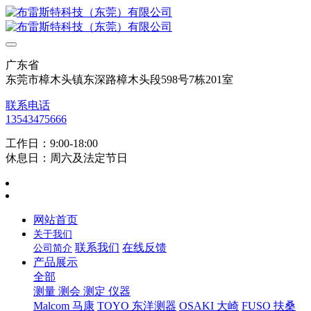
广东省
东莞市樟木头镇东深路樟木头段598号7栋201室
联系电话
13543475666
工作日：9:00-18:00
休息日：周六及法定节日
网站首页
关于我们
联系我们
在线反馈
公司简介
产品展示
全部
测量 测会 测定 仪器
Malcom 马康
TOYO 东洋测器
OSAKI 大崎
FUSO 扶桑