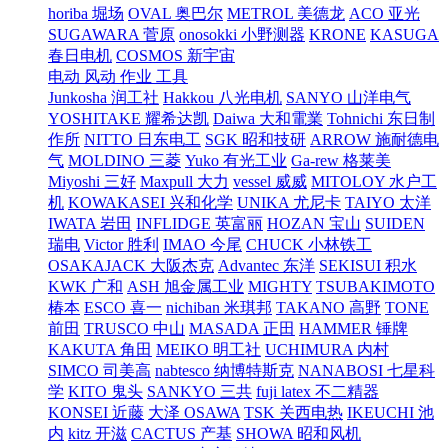
horiba 堀场
OVAL 奥巴尔
METROL 美德龙
ACO 亚光
SUGAWARA 菅原
onosokki 小野测器
KRONE
KASUGA
春日电机
COSMOS 新宇宙
电动 风动 作业 工具
Junkosha 润工社
Hakkou 八光电机
SANYO 山洋电气
YOSHITAKE 耀希达凯
Daiwa 大和電業
Tohnichi 东日制
作所
NITTO 日东电工
SGK 昭和技研
ARROW 施耐德电
气
MOLDINO 三菱
Yuko 有光工业
Ga-rew 格莱美
Miyoshi 三好
Maxpull 大力
vessel 威威
MITOLOY 水户工
机
KOWAKASEI 兴和化学
UNIKA 尤尼卡
TAIYO 太洋
IWATA 岩田
INFLIDGE 英富丽
HOZAN 宝山
SUIDEN
瑞电
Victor 胜利
IMAO 今尾
CHUCK 小林铁工
OSAKAJACK 大阪杰克
Advantec 东洋
SEKISUI 积水
KWK 广和
ASH 旭金属工业
MIGHTY
TSUBAKIMOTO
椿本
ESCO 喜一
nichiban 米琪邦
TAKANO 高野
TONE
前田
TRUSCO 中山
MASADA 正田
HAMMER 锤牌
KAKUTA 角田
MEIKO 明工社
UCHIMURA 内村
SIMCO 司美高
nabtesco 纳博特斯克
NANABOSI 七星科
学
KITO 鬼头
SANKYO 三共
fuji latex 不二精器
KONSEI 近藤
大泽 OSAWA
TSK 关西电热
IKEUCHI 池
内
kitz 开滋
CACTUS 产基
SHOWA 昭和风机