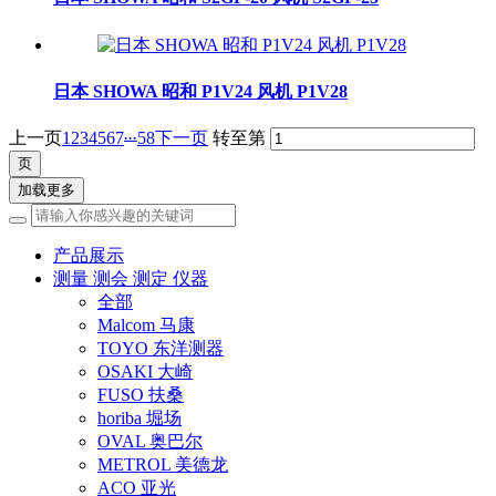
日本 SHOWA 昭和 P1V24 风机 P1V28
...
上一页
1
2
3
4
5
6
7
58
下一页
转至第
加载更多
产品展示
测量 测会 测定 仪器
全部
Malcom 马康
TOYO 东洋测器
OSAKI 大崎
FUSO 扶桑
horiba 堀场
OVAL 奥巴尔
METROL 美德龙
ACO 亚光