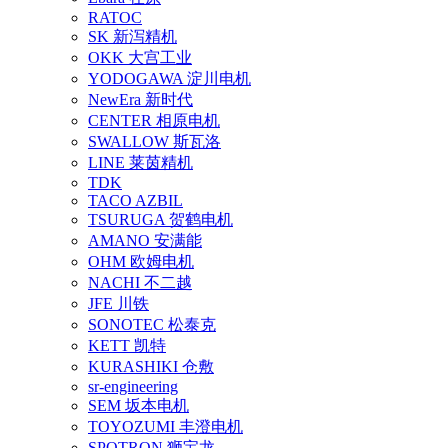
RATOC
SK 新泻精机
OKK 大宫工业
YODOGAWA 淀川电机
NewEra 新时代
CENTER 相原电机
SWALLOW 斯瓦洛
LINE 莱茵精机
TDK
TACO AZBIL
TSURUGA 贺鹤电机
AMANO 安满能
OHM 欧姆电机
NACHI 不二越
JFE 川铁
SONOTEC 松泰克
KETT 凯特
KURASHIKI 仓敷
sr-engineering
SEM 坂本电机
TOYOZUMI 丰澄电机
SPOTRON 狮宝龙