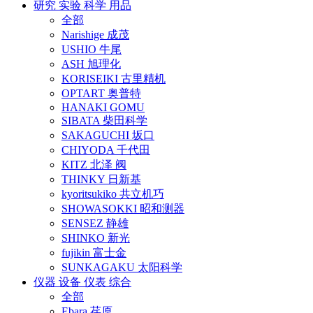
研究 实验 科学 用品
全部
Narishige 成茂
USHIO 牛尾
ASH 旭理化
KORISEIKI 古里精机
OPTART 奥普特
HANAKI GOMU
SIBATA 柴田科学
SAKAGUCHI 坂口
CHIYODA 千代田
KITZ 北泽 阀
THINKY 日新基
kyoritsukiko 共立机巧
SHOWASOKKI 昭和测器
SENSEZ 静雄
SHINKO 新光
fujikin 富士金
SUNKAGAKU 太阳科学
仪器 设备 仪表 综合
全部
Ebara 荏原