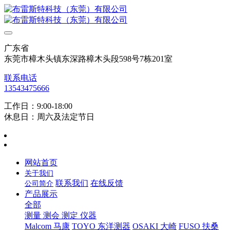
广东省
东莞市樟木头镇东深路樟木头段598号7栋201室
联系电话
13543475666
工作日：9:00-18:00
休息日：周六及法定节日
网站首页
关于我们
联系我们
在线反馈
公司简介
产品展示
全部
测量 测会 测定 仪器
Malcom 马康
TOYO 东洋测器
OSAKI 大崎
FUSO 扶桑