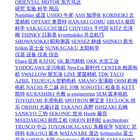
ORIENTAL MOTOR 东方马达
研究 实验 科学 用品
Narishige 成茂
USHIO 牛尾
ASH 旭理化
KORISEIKI 古
里精机
OPTART 奥普特
HANAKI GOMU
SIBATA 柴田
科学
SAKAGUCHI 坂口
CHIYODA 千代田
KITZ 北泽
阀
THINKY 日新基
kyoritsukiko 共立机巧
SHOWASOKKI 昭和测器
SENSEZ 静雄
SHINKO 新光
fujikin 富士金
SUNKAGAKU 太阳科学
仪器 设备 仪表 综合
Ebara 荏原
RATOC
SK 新泻精机
OKK 大宫工业
YODOGAWA 淀川电机
NewEra 新时代
CENTER 相原电
机
SWALLOW 斯瓦洛
LINE 莱茵精机
TDK
TACO
AZBIL
TSURUGA 贺鹤电机
AMANO 安满能
OHM 欧姆
电机
NACHI 不二越
JFE 川铁
SONOTEC 松泰克
KETT
凯特
KURASHIKI 仓敷
sr-engineering
SEM 坂本电机
TOYOZUMI 丰澄电机
SPOTRON 狮宝龙
TECLOCK 得
乐
OBISHI 大菱计器
TAKANO 高野
ISHIZAKI 石崎
SANKYO 三协
SEKONIC 世光
Hugle 藤宫
MAEDAKOKI 前田工机
ORION 好利旺
u-technology
TRUSCO 中山
TOYOKOKAGAKU 东横化学
NIDEC 尼
得科
KIKUSUI 菊水
WATANABE 渡边
fujiimpulse 富士
音派
OJIDEN 大阪
OptoSigma 西格玛光机
FAM
ASONE