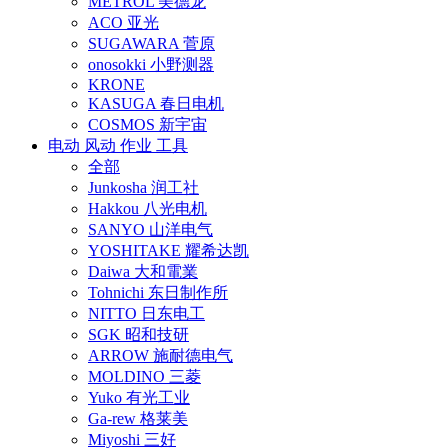
METROL 美德龙
ACO 亚光
SUGAWARA 菅原
onosokki 小野测器
KRONE
KASUGA 春日电机
COSMOS 新宇宙
电动 风动 作业 工具
全部
Junkosha 润工社
Hakkou 八光电机
SANYO 山洋电气
YOSHITAKE 耀希达凯
Daiwa 大和電業
Tohnichi 东日制作所
NITTO 日东电工
SGK 昭和技研
ARROW 施耐德电气
MOLDINO 三菱
Yuko 有光工业
Ga-rew 格莱美
Miyoshi 三好