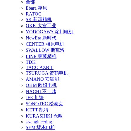
全部
Ebara 荏原
RATOC
SK 新泻精机
OKK 大宫工业
YODOGAWA 淀川电机
NewEra 新时代
CENTER 相原电机
SWALLOW 斯瓦洛
LINE 莱茵精机
TDK
TACO AZBIL
TSURUGA 贺鹤电机
AMANO 安满能
OHM 欧姆电机
NACHI 不二越
JFE 川铁
SONOTEC 松泰克
KETT 凯特
KURASHIKI 仓敷
sr-engineering
SEM 坂本电机