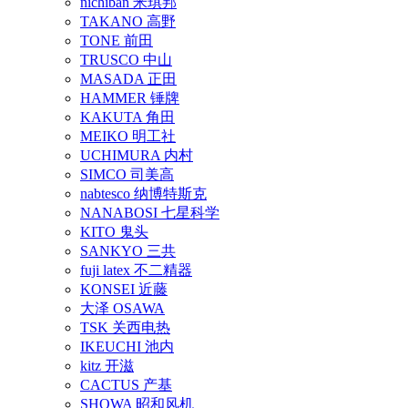
nichiban 米琪邦
TAKANO 高野
TONE 前田
TRUSCO 中山
MASADA 正田
HAMMER 锤牌
KAKUTA 角田
MEIKO 明工社
UCHIMURA 内村
SIMCO 司美高
nabtesco 纳博特斯克
NANABOSI 七星科学
KITO 鬼头
SANKYO 三共
fuji latex 不二精器
KONSEI 近藤
大泽 OSAWA
TSK 关西电热
IKEUCHI 池内
kitz 开滋
CACTUS 产基
SHOWA 昭和风机