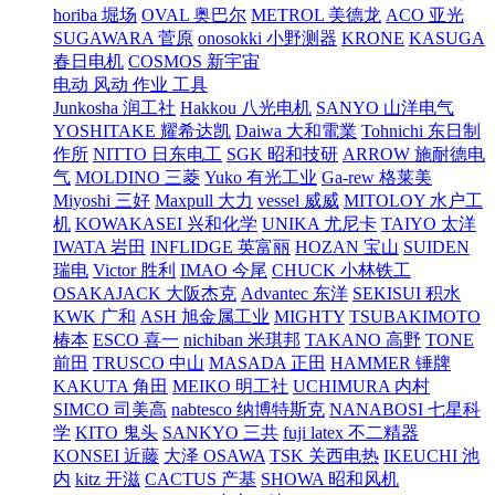
horiba 堀场
OVAL 奥巴尔
METROL 美德龙
ACO 亚光
SUGAWARA 菅原
onosokki 小野测器
KRONE
KASUGA
春日电机
COSMOS 新宇宙
电动 风动 作业 工具
Junkosha 润工社
Hakkou 八光电机
SANYO 山洋电气
YOSHITAKE 耀希达凯
Daiwa 大和電業
Tohnichi 东日制
作所
NITTO 日东电工
SGK 昭和技研
ARROW 施耐德电
气
MOLDINO 三菱
Yuko 有光工业
Ga-rew 格莱美
Miyoshi 三好
Maxpull 大力
vessel 威威
MITOLOY 水户工
机
KOWAKASEI 兴和化学
UNIKA 尤尼卡
TAIYO 太洋
IWATA 岩田
INFLIDGE 英富丽
HOZAN 宝山
SUIDEN
瑞电
Victor 胜利
IMAO 今尾
CHUCK 小林铁工
OSAKAJACK 大阪杰克
Advantec 东洋
SEKISUI 积水
KWK 广和
ASH 旭金属工业
MIGHTY
TSUBAKIMOTO
椿本
ESCO 喜一
nichiban 米琪邦
TAKANO 高野
TONE
前田
TRUSCO 中山
MASADA 正田
HAMMER 锤牌
KAKUTA 角田
MEIKO 明工社
UCHIMURA 内村
SIMCO 司美高
nabtesco 纳博特斯克
NANABOSI 七星科
学
KITO 鬼头
SANKYO 三共
fuji latex 不二精器
KONSEI 近藤
大泽 OSAWA
TSK 关西电热
IKEUCHI 池
内
kitz 开滋
CACTUS 产基
SHOWA 昭和风机