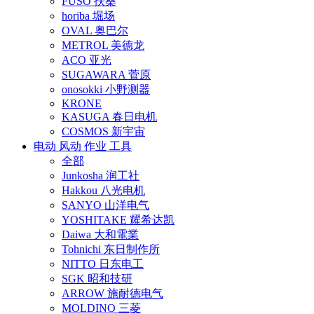
FUSO 扶桑
horiba 堀场
OVAL 奥巴尔
METROL 美德龙
ACO 亚光
SUGAWARA 菅原
onosokki 小野测器
KRONE
KASUGA 春日电机
COSMOS 新宇宙
电动 风动 作业 工具
全部
Junkosha 润工社
Hakkou 八光电机
SANYO 山洋电气
YOSHITAKE 耀希达凯
Daiwa 大和電業
Tohnichi 东日制作所
NITTO 日东电工
SGK 昭和技研
ARROW 施耐德电气
MOLDINO 三菱