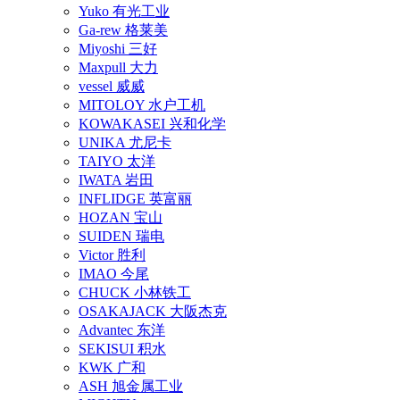
Yuko 有光工业
Ga-rew 格莱美
Miyoshi 三好
Maxpull 大力
vessel 威威
MITOLOY 水户工机
KOWAKASEI 兴和化学
UNIKA 尤尼卡
TAIYO 太洋
IWATA 岩田
INFLIDGE 英富丽
HOZAN 宝山
SUIDEN 瑞电
Victor 胜利
IMAO 今尾
CHUCK 小林铁工
OSAKAJACK 大阪杰克
Advantec 东洋
SEKISUI 积水
KWK 广和
ASH 旭金属工业