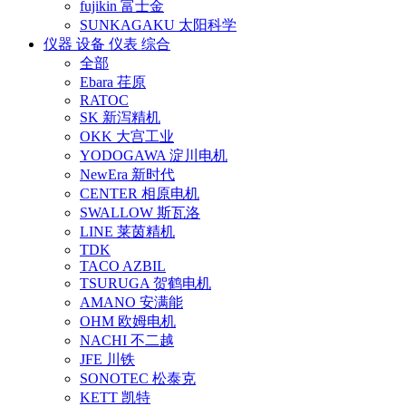
fujikin 富士金
SUNKAGAKU 太阳科学
仪器 设备 仪表 综合
全部
Ebara 荏原
RATOC
SK 新泻精机
OKK 大宫工业
YODOGAWA 淀川电机
NewEra 新时代
CENTER 相原电机
SWALLOW 斯瓦洛
LINE 莱茵精机
TDK
TACO AZBIL
TSURUGA 贺鹤电机
AMANO 安满能
OHM 欧姆电机
NACHI 不二越
JFE 川铁
SONOTEC 松泰克
KETT 凯特