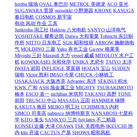
horiba 堀场
OVAL 奥巴尔
METROL 美德龙
ACO 亚光
SUGAWARA 菅原
onosokki 小野测器
KRONE
KASUGA
春日电机
COSMOS 新宇宙
电动 风动 作业 工具
Junkosha 润工社
Hakkou 八光电机
SANYO 山洋电气
YOSHITAKE 耀希达凯
Daiwa 大和電業
Tohnichi 东日制
作所
NITTO 日东电工
SGK 昭和技研
ARROW 施耐德电
气
MOLDINO 三菱
Yuko 有光工业
Ga-rew 格莱美
Miyoshi 三好
Maxpull 大力
vessel 威威
MITOLOY 水户工
机
KOWAKASEI 兴和化学
UNIKA 尤尼卡
TAIYO 太洋
IWATA 岩田
INFLIDGE 英富丽
HOZAN 宝山
SUIDEN
瑞电
Victor 胜利
IMAO 今尾
CHUCK 小林铁工
OSAKAJACK 大阪杰克
Advantec 东洋
SEKISUI 积水
KWK 广和
ASH 旭金属工业
MIGHTY
TSUBAKIMOTO
椿本
ESCO 喜一
nichiban 米琪邦
TAKANO 高野
TONE
前田
TRUSCO 中山
MASADA 正田
HAMMER 锤牌
KAKUTA 角田
MEIKO 明工社
UCHIMURA 内村
SIMCO 司美高
nabtesco 纳博特斯克
NANABOSI 七星科
学
KITO 鬼头
SANKYO 三共
fuji latex 不二精器
KONSEI 近藤
大泽 OSAWA
TSK 关西电热
IKEUCHI 池
内
kitz 开滋
CACTUS 产基
SHOWA 昭和风机