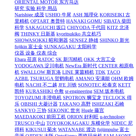
ORIENTAL MOTOR 东方马达
研究 实验 科学 用品
Narishige 成茂
USHIO 牛尾
ASH 旭理化
KORISEIKI 古
里精机
OPTART 奥普特
HANAKI GOMU
SIBATA 柴田
科学
SAKAGUCHI 坂口
CHIYODA 千代田
KITZ 北泽
阀
THINKY 日新基
kyoritsukiko 共立机巧
SHOWASOKKI 昭和测器
SENSEZ 静雄
SHINKO 新光
fujikin 富士金
SUNKAGAKU 太阳科学
仪器 设备 仪表 综合
Ebara 荏原
RATOC
SK 新泻精机
OKK 大宫工业
YODOGAWA 淀川电机
NewEra 新时代
CENTER 相原电
机
SWALLOW 斯瓦洛
LINE 莱茵精机
TDK
TACO
AZBIL
TSURUGA 贺鹤电机
AMANO 安满能
OHM 欧姆
电机
NACHI 不二越
JFE 川铁
SONOTEC 松泰克
KETT
凯特
KURASHIKI 仓敷
sr-engineering
SEM 坂本电机
TOYOZUMI 丰澄电机
SPOTRON 狮宝龙
TECLOCK 得
乐
OBISHI 大菱计器
TAKANO 高野
ISHIZAKI 石崎
SANKYO 三协
SEKONIC 世光
Hugle 藤宫
MAEDAKOKI 前田工机
ORION 好利旺
u-technology
TRUSCO 中山
TOYOKOKAGAKU 东横化学
NIDEC 尼
得科
KIKUSUI 菊水
WATANABE 渡边
fujiimpulse 富士
音派
OJIDEN 大阪
OptoSigma 西格玛光机
FAM
ASONE