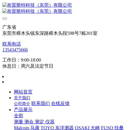
广东省
东莞市樟木头镇东深路樟木头段598号7栋201室
联系电话
13543475666
工作日：9:00-18:00
休息日：周六及法定节日
网站首页
关于我们
联系我们
在线反馈
公司简介
产品展示
全部
测量 测会 测定 仪器
Malcom 马康
TOYO 东洋测器
OSAKI 大崎
FUSO 扶桑