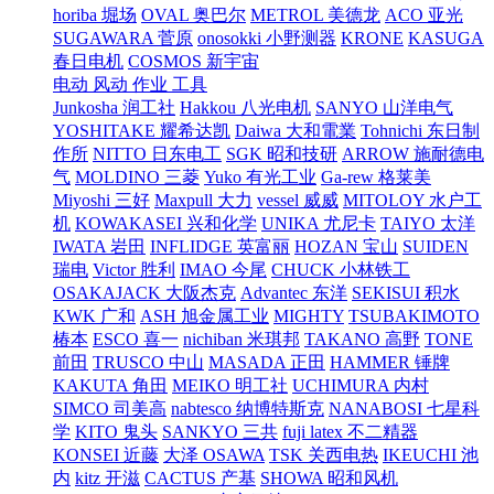
horiba 堀场
OVAL 奥巴尔
METROL 美德龙
ACO 亚光
SUGAWARA 菅原
onosokki 小野测器
KRONE
KASUGA
春日电机
COSMOS 新宇宙
电动 风动 作业 工具
Junkosha 润工社
Hakkou 八光电机
SANYO 山洋电气
YOSHITAKE 耀希达凯
Daiwa 大和電業
Tohnichi 东日制
作所
NITTO 日东电工
SGK 昭和技研
ARROW 施耐德电
气
MOLDINO 三菱
Yuko 有光工业
Ga-rew 格莱美
Miyoshi 三好
Maxpull 大力
vessel 威威
MITOLOY 水户工
机
KOWAKASEI 兴和化学
UNIKA 尤尼卡
TAIYO 太洋
IWATA 岩田
INFLIDGE 英富丽
HOZAN 宝山
SUIDEN
瑞电
Victor 胜利
IMAO 今尾
CHUCK 小林铁工
OSAKAJACK 大阪杰克
Advantec 东洋
SEKISUI 积水
KWK 广和
ASH 旭金属工业
MIGHTY
TSUBAKIMOTO
椿本
ESCO 喜一
nichiban 米琪邦
TAKANO 高野
TONE
前田
TRUSCO 中山
MASADA 正田
HAMMER 锤牌
KAKUTA 角田
MEIKO 明工社
UCHIMURA 内村
SIMCO 司美高
nabtesco 纳博特斯克
NANABOSI 七星科
学
KITO 鬼头
SANKYO 三共
fuji latex 不二精器
KONSEI 近藤
大泽 OSAWA
TSK 关西电热
IKEUCHI 池
内
kitz 开滋
CACTUS 产基
SHOWA 昭和风机