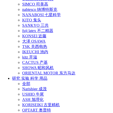
SIMCO 司美高
nabtesco 纳博特斯克
NANABOSI 七星科学
KITO 鬼头
SANKYO 三共
fuji latex 不二精器
KONSEI 近藤
大泽 OSAWA
TSK 关西电热
IKEUCHI 池内
kitz 开滋
CACTUS 产基
SHOWA 昭和风机
ORIENTAL MOTOR 东方马达
研究 实验 科学 用品
全部
Narishige 成茂
USHIO 牛尾
ASH 旭理化
KORISEIKI 古里精机
OPTART 奥普特