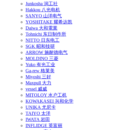
Junkosha 润工社
Hakkou 八光电机
SANYO 山洋电气
YOSHITAKE 耀希达凯
Daiwa 大和電業
Tohnichi 东日制作所
NITTO 日东电工
SGK 昭和技研
ARROW 施耐德电气
MOLDINO 三菱
Yuko 有光工业
Ga-rew 格莱美
Miyoshi 三好
Maxpull 大力
vessel 威威
MITOLOY 水户工机
KOWAKASEI 兴和化学
UNIKA 尤尼卡
TAIYO 太洋
IWATA 岩田
INFLIDGE 英富丽