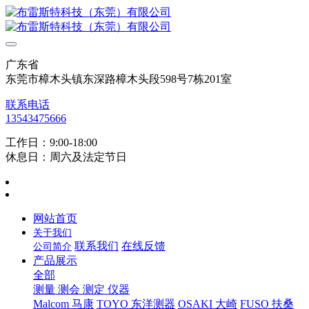
广东省
东莞市樟木头镇东深路樟木头段598号7栋201室
联系电话
13543475666
工作日：9:00-18:00
休息日：周六及法定节日
网站首页
关于我们
联系我们
在线反馈
公司简介
产品展示
全部
测量 测会 测定 仪器
Malcom 马康
TOYO 东洋测器
OSAKI 大崎
FUSO 扶桑