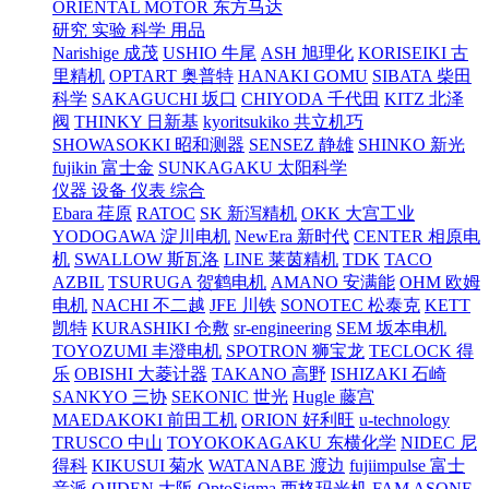
ORIENTAL MOTOR 东方马达
研究 实验 科学 用品
Narishige 成茂
USHIO 牛尾
ASH 旭理化
KORISEIKI 古
里精机
OPTART 奥普特
HANAKI GOMU
SIBATA 柴田
科学
SAKAGUCHI 坂口
CHIYODA 千代田
KITZ 北泽
阀
THINKY 日新基
kyoritsukiko 共立机巧
SHOWASOKKI 昭和测器
SENSEZ 静雄
SHINKO 新光
fujikin 富士金
SUNKAGAKU 太阳科学
仪器 设备 仪表 综合
Ebara 荏原
RATOC
SK 新泻精机
OKK 大宫工业
YODOGAWA 淀川电机
NewEra 新时代
CENTER 相原电
机
SWALLOW 斯瓦洛
LINE 莱茵精机
TDK
TACO
AZBIL
TSURUGA 贺鹤电机
AMANO 安满能
OHM 欧姆
电机
NACHI 不二越
JFE 川铁
SONOTEC 松泰克
KETT
凯特
KURASHIKI 仓敷
sr-engineering
SEM 坂本电机
TOYOZUMI 丰澄电机
SPOTRON 狮宝龙
TECLOCK 得
乐
OBISHI 大菱计器
TAKANO 高野
ISHIZAKI 石崎
SANKYO 三协
SEKONIC 世光
Hugle 藤宫
MAEDAKOKI 前田工机
ORION 好利旺
u-technology
TRUSCO 中山
TOYOKOKAGAKU 东横化学
NIDEC 尼
得科
KIKUSUI 菊水
WATANABE 渡边
fujiimpulse 富士
音派
OJIDEN 大阪
OptoSigma 西格玛光机
FAM
ASONE