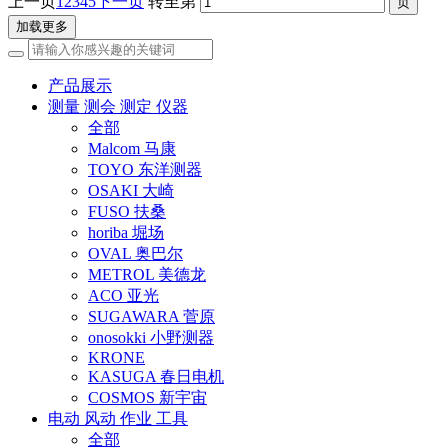
上一页
1
2
3
4
5
下一页
转至第
加载更多
产品展示
测量 测会 测定 仪器
全部
Malcom 马康
TOYO 东洋测器
OSAKI 大崎
FUSO 扶桑
horiba 堀场
OVAL 奥巴尔
METROL 美德龙
ACO 亚光
SUGAWARA 菅原
onosokki 小野测器
KRONE
KASUGA 春日电机
COSMOS 新宇宙
电动 风动 作业 工具
全部