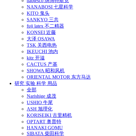
nabtesco 纳博特斯克
NANABOSI 七星科学
KITO 鬼头
SANKYO 三共
fuji latex 不二精器
KONSEI 近藤
大泽 OSAWA
TSK 关西电热
IKEUCHI 池内
kitz 开滋
CACTUS 产基
SHOWA 昭和风机
ORIENTAL MOTOR 东方马达
研究 实验 科学 用品
全部
Narishige 成茂
USHIO 牛尾
ASH 旭理化
KORISEIKI 古里精机
OPTART 奥普特
HANAKI GOMU
SIBATA 柴田科学