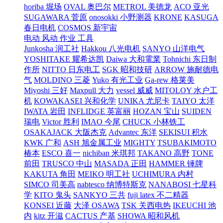
horiba 堀场
OVAL 奥巴尔
METROL 美德龙
ACO 亚光
SUGAWARA 菅原
onosokki 小野测器
KRONE
KASUGA
春日电机
COSMOS 新宇宙
电动 风动 作业 工具
Junkosha 润工社
Hakkou 八光电机
SANYO 山洋电气
YOSHITAKE 耀希达凯
Daiwa 大和電業
Tohnichi 东日制
作所
NITTO 日东电工
SGK 昭和技研
ARROW 施耐德电
气
MOLDINO 三菱
Yuko 有光工业
Ga-rew 格莱美
Miyoshi 三好
Maxpull 大力
vessel 威威
MITOLOY 水户工
机
KOWAKASEI 兴和化学
UNIKA 尤尼卡
TAIYO 太洋
IWATA 岩田
INFLIDGE 英富丽
HOZAN 宝山
SUIDEN
瑞电
Victor 胜利
IMAO 今尾
CHUCK 小林铁工
OSAKAJACK 大阪杰克
Advantec 东洋
SEKISUI 积水
KWK 广和
ASH 旭金属工业
MIGHTY
TSUBAKIMOTO
椿本
ESCO 喜一
nichiban 米琪邦
TAKANO 高野
TONE
前田
TRUSCO 中山
MASADA 正田
HAMMER 锤牌
KAKUTA 角田
MEIKO 明工社
UCHIMURA 内村
SIMCO 司美高
nabtesco 纳博特斯克
NANABOSI 七星科
学
KITO 鬼头
SANKYO 三共
fuji latex 不二精器
KONSEI 近藤
大泽 OSAWA
TSK 关西电热
IKEUCHI 池
内
kitz 开滋
CACTUS 产基
SHOWA 昭和风机