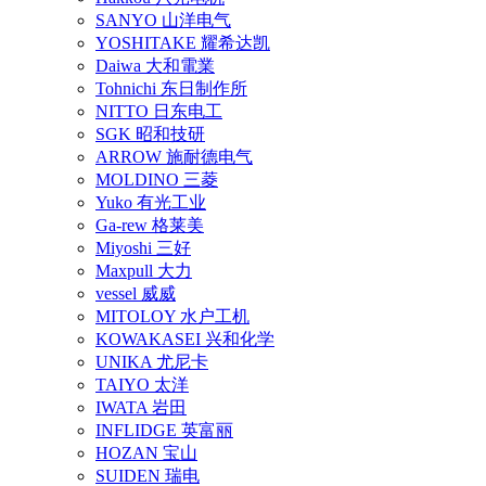
SANYO 山洋电气
YOSHITAKE 耀希达凯
Daiwa 大和電業
Tohnichi 东日制作所
NITTO 日东电工
SGK 昭和技研
ARROW 施耐德电气
MOLDINO 三菱
Yuko 有光工业
Ga-rew 格莱美
Miyoshi 三好
Maxpull 大力
vessel 威威
MITOLOY 水户工机
KOWAKASEI 兴和化学
UNIKA 尤尼卡
TAIYO 太洋
IWATA 岩田
INFLIDGE 英富丽
HOZAN 宝山
SUIDEN 瑞电