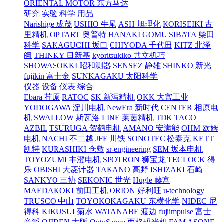
ORIENTAL MOTOR 东方马达
研究 实验 科学 用品
Narishige 成茂
USHIO 牛尾
ASH 旭理化
KORISEIKI 古
里精机
OPTART 奥普特
HANAKI GOMU
SIBATA 柴田
科学
SAKAGUCHI 坂口
CHIYODA 千代田
KITZ 北泽
阀
THINKY 日新基
kyoritsukiko 共立机巧
SHOWASOKKI 昭和测器
SENSEZ 静雄
SHINKO 新光
fujikin 富士金
SUNKAGAKU 太阳科学
仪器 设备 仪表 综合
Ebara 荏原
RATOC
SK 新泻精机
OKK 大宫工业
YODOGAWA 淀川电机
NewEra 新时代
CENTER 相原电
机
SWALLOW 斯瓦洛
LINE 莱茵精机
TDK
TACO
AZBIL
TSURUGA 贺鹤电机
AMANO 安满能
OHM 欧姆
电机
NACHI 不二越
JFE 川铁
SONOTEC 松泰克
KETT
凯特
KURASHIKI 仓敷
sr-engineering
SEM 坂本电机
TOYOZUMI 丰澄电机
SPOTRON 狮宝龙
TECLOCK 得
乐
OBISHI 大菱计器
TAKANO 高野
ISHIZAKI 石崎
SANKYO 三协
SEKONIC 世光
Hugle 藤宫
MAEDAKOKI 前田工机
ORION 好利旺
u-technology
TRUSCO 中山
TOYOKOKAGAKU 东横化学
NIDEC 尼
得科
KIKUSUI 菊水
WATANABE 渡边
fujiimpulse 富士
音派
OJIDEN 大阪
OptoSigma 西格玛光机
FAM
ASONE