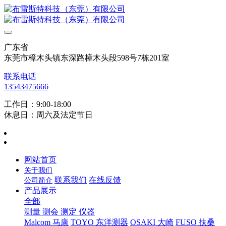
广东省
东莞市樟木头镇东深路樟木头段598号7栋201室
联系电话
13543475666
工作日：9:00-18:00
休息日：周六及法定节日
网站首页
关于我们
联系我们
在线反馈
公司简介
产品展示
全部
测量 测会 测定 仪器
Malcom 马康
TOYO 东洋测器
OSAKI 大崎
FUSO 扶桑