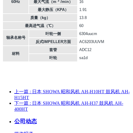
3
60Hz
最大气流（m
/min）
16
最大静压（KPA）
1.91
质量（kg）
13.8
最高进气温（℃）
60
叶轮一侧
6304uucm
轴承名称号
反式IMPELLER方面
AC6203UUVM
套管
ADC12
材料
叶轮
sa1d
上一篇
: 日本 SHOWA 昭和风机 AH-H10HT 鼓风机 AH-
H15HT
下一篇
: 日本 SHOWA 昭和风机 AH-H37 鼓风机 AH-
400HT
公司动态