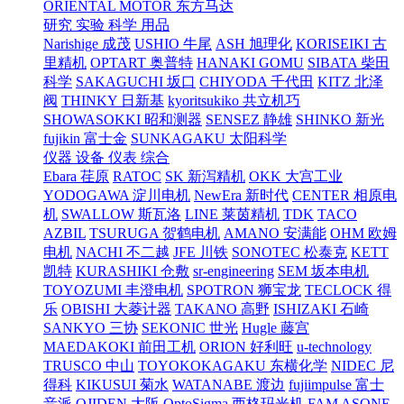
ORIENTAL MOTOR 东方马达
研究 实验 科学 用品
Narishige 成茂
USHIO 牛尾
ASH 旭理化
KORISEIKI 古
里精机
OPTART 奥普特
HANAKI GOMU
SIBATA 柴田
科学
SAKAGUCHI 坂口
CHIYODA 千代田
KITZ 北泽
阀
THINKY 日新基
kyoritsukiko 共立机巧
SHOWASOKKI 昭和测器
SENSEZ 静雄
SHINKO 新光
fujikin 富士金
SUNKAGAKU 太阳科学
仪器 设备 仪表 综合
Ebara 荏原
RATOC
SK 新泻精机
OKK 大宫工业
YODOGAWA 淀川电机
NewEra 新时代
CENTER 相原电
机
SWALLOW 斯瓦洛
LINE 莱茵精机
TDK
TACO
AZBIL
TSURUGA 贺鹤电机
AMANO 安满能
OHM 欧姆
电机
NACHI 不二越
JFE 川铁
SONOTEC 松泰克
KETT
凯特
KURASHIKI 仓敷
sr-engineering
SEM 坂本电机
TOYOZUMI 丰澄电机
SPOTRON 狮宝龙
TECLOCK 得
乐
OBISHI 大菱计器
TAKANO 高野
ISHIZAKI 石崎
SANKYO 三协
SEKONIC 世光
Hugle 藤宫
MAEDAKOKI 前田工机
ORION 好利旺
u-technology
TRUSCO 中山
TOYOKOKAGAKU 东横化学
NIDEC 尼
得科
KIKUSUI 菊水
WATANABE 渡边
fujiimpulse 富士
音派
OJIDEN 大阪
OptoSigma 西格玛光机
FAM
ASONE