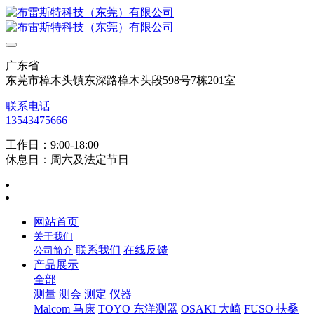
广东省
东莞市樟木头镇东深路樟木头段598号7栋201室
联系电话
13543475666
工作日：9:00-18:00
休息日：周六及法定节日
网站首页
关于我们
联系我们
在线反馈
公司简介
产品展示
全部
测量 测会 测定 仪器
Malcom 马康
TOYO 东洋测器
OSAKI 大崎
FUSO 扶桑