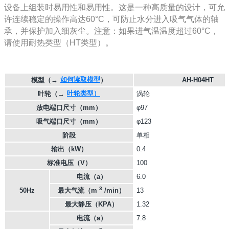
设备上组装时易用性和易用性。这是一种高质量的设计，可允
许连续稳定的操作高达60°C，可防止水分进入吸气气体的轴
承，并保护加入细灰尘。注意：如果进气温温度超过60°C，
请使用耐热类型（HT类型）。
如何读取模型
模型
（→
）
AH-H04HT
叶轮类型）
叶轮
（→
涡轮
放电端口尺寸（mm）
φ97
吸气端口尺寸（mm）
φ123
阶段
单相
输出（kW）
0.4
标准电压（V）
100
电流（a）
6.0
3
50Hz
最大气流（m
/min）
13
最大静压（KPA）
1.32
电流（a）
7.8