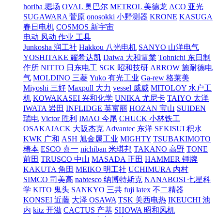
horiba 堀场
OVAL 奥巴尔
METROL 美德龙
ACO 亚光
SUGAWARA 菅原
onosokki 小野测器
KRONE
KASUGA
春日电机
COSMOS 新宇宙
电动 风动 作业 工具
Junkosha 润工社
Hakkou 八光电机
SANYO 山洋电气
YOSHITAKE 耀希达凯
Daiwa 大和電業
Tohnichi 东日制
作所
NITTO 日东电工
SGK 昭和技研
ARROW 施耐德电
气
MOLDINO 三菱
Yuko 有光工业
Ga-rew 格莱美
Miyoshi 三好
Maxpull 大力
vessel 威威
MITOLOY 水户工
机
KOWAKASEI 兴和化学
UNIKA 尤尼卡
TAIYO 太洋
IWATA 岩田
INFLIDGE 英富丽
HOZAN 宝山
SUIDEN
瑞电
Victor 胜利
IMAO 今尾
CHUCK 小林铁工
OSAKAJACK 大阪杰克
Advantec 东洋
SEKISUI 积水
KWK 广和
ASH 旭金属工业
MIGHTY
TSUBAKIMOTO
椿本
ESCO 喜一
nichiban 米琪邦
TAKANO 高野
TONE
前田
TRUSCO 中山
MASADA 正田
HAMMER 锤牌
KAKUTA 角田
MEIKO 明工社
UCHIMURA 内村
SIMCO 司美高
nabtesco 纳博特斯克
NANABOSI 七星科
学
KITO 鬼头
SANKYO 三共
fuji latex 不二精器
KONSEI 近藤
大泽 OSAWA
TSK 关西电热
IKEUCHI 池
内
kitz 开滋
CACTUS 产基
SHOWA 昭和风机