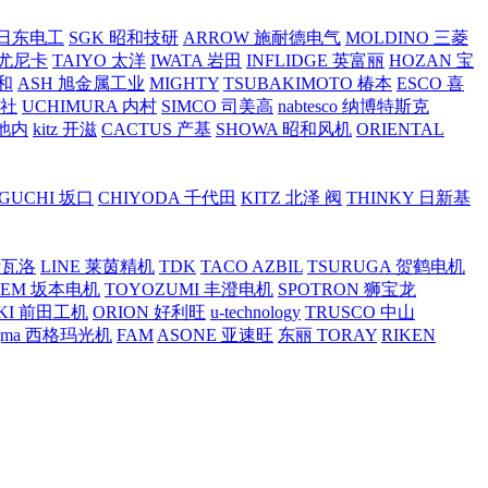
O 日东电工
SGK 昭和技研
ARROW 施耐德电气
MOLDINO 三菱
 尤尼卡
TAIYO 太洋
IWATA 岩田
INFLIDGE 英富丽
HOZAN 宝
和
ASH 旭金属工业
MIGHTY
TSUBAKIMOTO 椿本
ESCO 喜
工社
UCHIMURA 内村
SIMCO 司美高
nabtesco 纳博特斯克
 池内
kitz 开滋
CACTUS 产基
SHOWA 昭和风机
ORIENTAL
GUCHI 坂口
CHIYODA 千代田
KITZ 北泽 阀
THINKY 日新基
斯瓦洛
LINE 莱茵精机
TDK
TACO AZBIL
TSURUGA 贺鹤电机
SEM 坂本电机
TOYOZUMI 丰澄电机
SPOTRON 狮宝龙
KI 前田工机
ORION 好利旺
u-technology
TRUSCO 中山
igma 西格玛光机
FAM
ASONE 亚速旺
东丽 TORAY
RIKEN