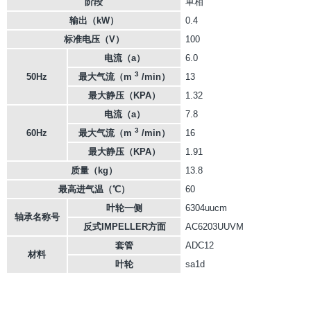
阶段
单相
输出（kW）
0.4
标准电压（V）
100
电流（a）
6.0
3
50Hz
最大气流（m
/min）
13
最大静压（KPA）
1.32
电流（a）
7.8
3
60Hz
最大气流（m
/min）
16
最大静压（KPA）
1.91
质量（kg）
13.8
最高进气温（℃）
60
叶轮一侧
6304uucm
轴承名称号
反式IMPELLER方面
AC6203UUVM
套管
ADC12
材料
叶轮
sa1d