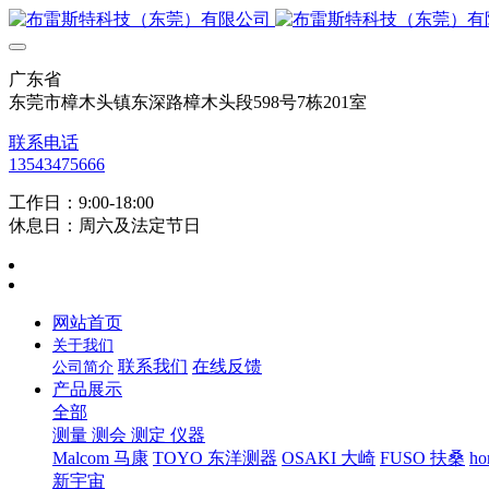
广东省
东莞市樟木头镇东深路樟木头段598号7栋201室
联系电话
13543475666
工作日：9:00-18:00
休息日：周六及法定节日
网站首页
关于我们
联系我们
在线反馈
公司简介
产品展示
全部
测量 测会 测定 仪器
Malcom 马康
TOYO 东洋测器
OSAKI 大崎
FUSO 扶桑
ho
新宇宙