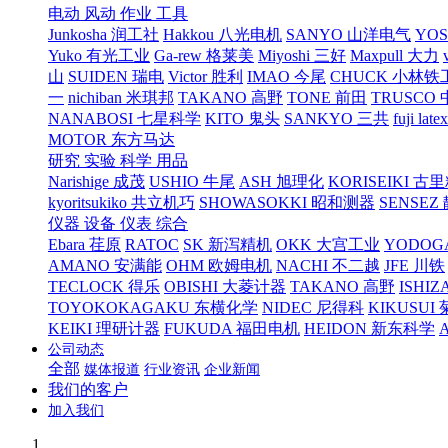
电动 风动 作业 工具
Junkosha 润工社
Hakkou 八光电机
SANYO 山洋电气
YO
Yuko 有光工业
Ga-rew 格莱美
Miyoshi 三好
Maxpull 大力
山
SUIDEN 瑞电
Victor 胜利
IMAO 今尾
CHUCK 小林铁
一
nichiban 米琪邦
TAKANO 高野
TONE 前田
TRUSCO
NANABOSI 七星科学
KITO 鬼头
SANKYO 三共
fuji l
MOTOR 东方马达
研究 实验 科学 用品
Narishige 成茂
USHIO 牛尾
ASH 旭理化
KORISEIKI 古
kyoritsukiko 共立机巧
SHOWASOKKI 昭和测器
SENSEZ
仪器 设备 仪表 综合
Ebara 荏原
RATOC
SK 新泻精机
OKK 大宫工业
YODOG
AMANO 安满能
OHM 欧姆电机
NACHI 不二越
JFE 川铁
TECLOCK 得乐
OBISHI 大菱计器
TAKANO 高野
ISHIZ
TOYOKOKAGAKU 东横化学
NIDEC 尼得科
KIKUSUI
KEIKI 理研计器
FUKUDA 福田电机
HEIDON 新东科学
公司动态
全部
媒体报道
行业资讯
企业新闻
我们的客户
加入我们