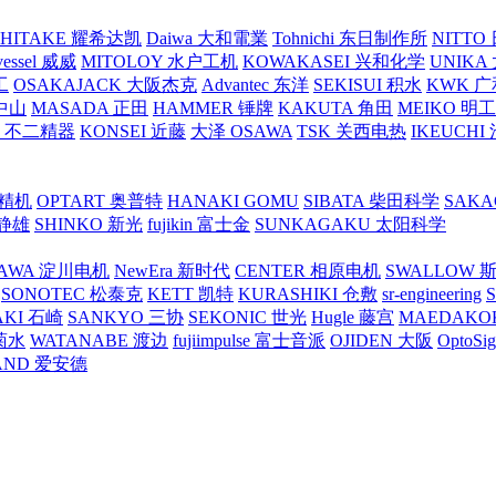
SHITAKE 耀希达凯
Daiwa 大和電業
Tohnichi 东日制作所
NITT
vessel 威威
MITOLOY 水户工机
KOWAKASEI 兴和化学
UNIKA
工
OSAKAJACK 大阪杰克
Advantec 东洋
SEKISUI 积水
KWK 广
 中山
MASADA 正田
HAMMER 锤牌
KAKUTA 角田
MEIKO 明
atex 不二精器
KONSEI 近藤
大泽 OSAWA
TSK 关西电热
IKEUCHI
里精机
OPTART 奥普特
HANAKI GOMU
SIBATA 柴田科学
SAKA
 静雄
SHINKO 新光
fujikin 富士金
SUNKAGAKU 太阳科学
AWA 淀川电机
NewEra 新时代
CENTER 相原电机
SWALLOW 
SONOTEC 松泰克
KETT 凯特
KURASHIKI 仓敷
sr-engineering
AKI 石崎
SANKYO 三协
SEKONIC 世光
Hugle 藤宫
MAEDAKO
 菊水
WATANABE 渡边
fujiimpulse 富士音派
OJIDEN 大阪
OptoS
AND 爱安德