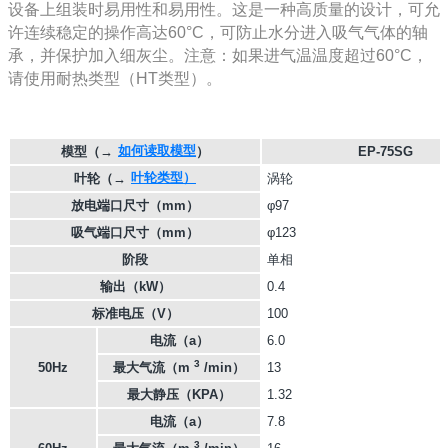
设备上组装时易用性和易用性。这是一种高质量的设计，可允
许连续稳定的操作高达60°C，可防止水分进入吸气气体的轴
承，并保护加入细灰尘。注意：如果进气温温度超过60°C，
请使用耐热类型（HT类型）。
如何读取模型
模型
（→
）
EP-75SG
叶轮类型）
叶轮
（→
涡轮
放电端口尺寸（mm）
φ97
吸气端口尺寸（mm）
φ123
阶段
单相
输出（kW）
0.4
标准电压（V）
100
电流（a）
6.0
3
50Hz
最大气流（m
/min）
13
最大静压（KPA）
1.32
电流（a）
7.8
3