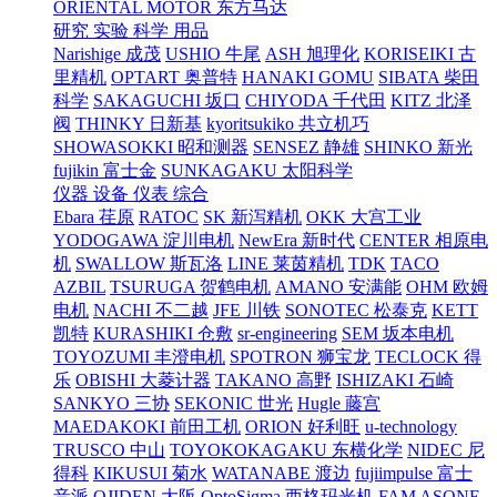
ORIENTAL MOTOR 东方马达
研究 实验 科学 用品
Narishige 成茂
USHIO 牛尾
ASH 旭理化
KORISEIKI 古
里精机
OPTART 奥普特
HANAKI GOMU
SIBATA 柴田
科学
SAKAGUCHI 坂口
CHIYODA 千代田
KITZ 北泽
阀
THINKY 日新基
kyoritsukiko 共立机巧
SHOWASOKKI 昭和测器
SENSEZ 静雄
SHINKO 新光
fujikin 富士金
SUNKAGAKU 太阳科学
仪器 设备 仪表 综合
Ebara 荏原
RATOC
SK 新泻精机
OKK 大宫工业
YODOGAWA 淀川电机
NewEra 新时代
CENTER 相原电
机
SWALLOW 斯瓦洛
LINE 莱茵精机
TDK
TACO
AZBIL
TSURUGA 贺鹤电机
AMANO 安满能
OHM 欧姆
电机
NACHI 不二越
JFE 川铁
SONOTEC 松泰克
KETT
凯特
KURASHIKI 仓敷
sr-engineering
SEM 坂本电机
TOYOZUMI 丰澄电机
SPOTRON 狮宝龙
TECLOCK 得
乐
OBISHI 大菱计器
TAKANO 高野
ISHIZAKI 石崎
SANKYO 三协
SEKONIC 世光
Hugle 藤宫
MAEDAKOKI 前田工机
ORION 好利旺
u-technology
TRUSCO 中山
TOYOKOKAGAKU 东横化学
NIDEC 尼
得科
KIKUSUI 菊水
WATANABE 渡边
fujiimpulse 富士
音派
OJIDEN 大阪
OptoSigma 西格玛光机
FAM
ASONE