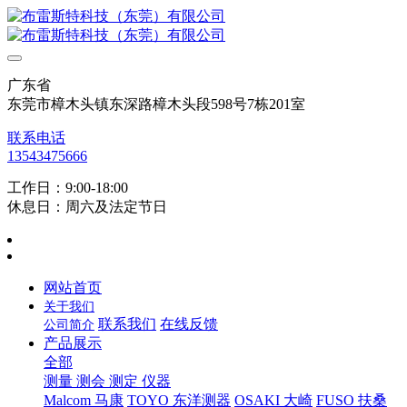
广东省
东莞市樟木头镇东深路樟木头段598号7栋201室
联系电话
13543475666
工作日：9:00-18:00
休息日：周六及法定节日
网站首页
关于我们
联系我们
在线反馈
公司简介
产品展示
全部
测量 测会 测定 仪器
Malcom 马康
TOYO 东洋测器
OSAKI 大崎
FUSO 扶桑