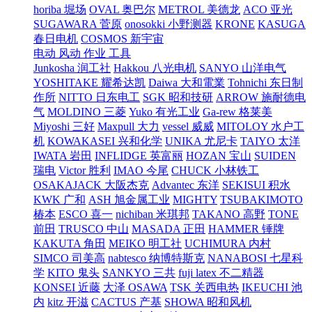
horiba 堀场
OVAL 奥巴尔
METROL 美德龙
ACO 亚光
SUGAWARA 菅原
onosokki 小野测器
KRONE
KASUGA
春日电机
COSMOS 新宇宙
电动 风动 作业 工具
Junkosha 润工社
Hakkou 八光电机
SANYO 山洋电气
YOSHITAKE 耀希达凯
Daiwa 大和電業
Tohnichi 东日制
作所
NITTO 日东电工
SGK 昭和技研
ARROW 施耐德电
气
MOLDINO 三菱
Yuko 有光工业
Ga-rew 格莱美
Miyoshi 三好
Maxpull 大力
vessel 威威
MITOLOY 水户工
机
KOWAKASEI 兴和化学
UNIKA 尤尼卡
TAIYO 太洋
IWATA 岩田
INFLIDGE 英富丽
HOZAN 宝山
SUIDEN
瑞电
Victor 胜利
IMAO 今尾
CHUCK 小林铁工
OSAKAJACK 大阪杰克
Advantec 东洋
SEKISUI 积水
KWK 广和
ASH 旭金属工业
MIGHTY
TSUBAKIMOTO
椿本
ESCO 喜一
nichiban 米琪邦
TAKANO 高野
TONE
前田
TRUSCO 中山
MASADA 正田
HAMMER 锤牌
KAKUTA 角田
MEIKO 明工社
UCHIMURA 内村
SIMCO 司美高
nabtesco 纳博特斯克
NANABOSI 七星科
学
KITO 鬼头
SANKYO 三共
fuji latex 不二精器
KONSEI 近藤
大泽 OSAWA
TSK 关西电热
IKEUCHI 池
内
kitz 开滋
CACTUS 产基
SHOWA 昭和风机