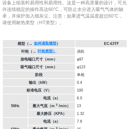
设备上组装时易用性和易用性。这是一种高质量的设计，可允
许连续稳定的操作高达60°C，可防止水分进入吸气气体的轴
承，并保护加入细灰尘。注意：如果进气温温度超过60°C，
请使用耐热类型（HT类型）。
如何读取模型
模型
（→
）
EC-63TF
叶轮类型）
叶轮
（→
涡轮
放电端口尺寸（mm）
φ97
吸气端口尺寸（mm）
φ123
阶段
单相
输出（kW）
0.4
标准电压（V）
100
电流（a）
6.0
3
50Hz
最大气流（m
/min）
13
最大静压（KPA）
1.32
电流（a）
7.8
3