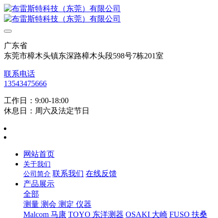
广东省
东莞市樟木头镇东深路樟木头段598号7栋201室
联系电话
13543475666
工作日：9:00-18:00
休息日：周六及法定节日
网站首页
关于我们
联系我们
在线反馈
公司简介
产品展示
全部
测量 测会 测定 仪器
Malcom 马康
TOYO 东洋测器
OSAKI 大崎
FUSO 扶桑