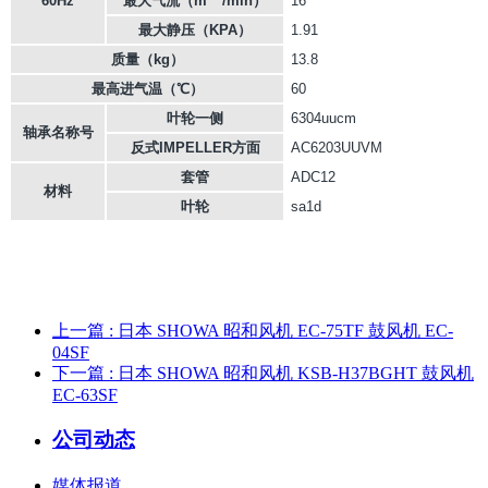
60Hz
最大气流（m
/min）
16
最大静压（KPA）
1.91
质量（kg）
13.8
最高进气温（℃）
60
叶轮一侧
6304uucm
轴承名称号
反式IMPELLER方面
AC6203UUVM
套管
ADC12
材料
叶轮
sa1d
上一篇
: 日本 SHOWA 昭和风机 EC-75TF 鼓风机 EC-
04SF
下一篇
: 日本 SHOWA 昭和风机 KSB-H37BGHT 鼓风机
EC-63SF
公司动态
媒体报道