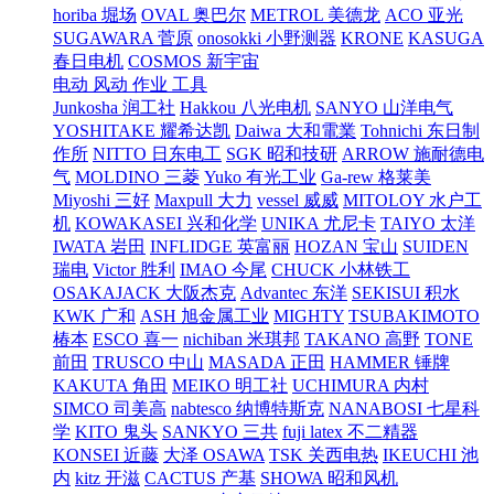
horiba 堀场
OVAL 奥巴尔
METROL 美德龙
ACO 亚光
SUGAWARA 菅原
onosokki 小野测器
KRONE
KASUGA
春日电机
COSMOS 新宇宙
电动 风动 作业 工具
Junkosha 润工社
Hakkou 八光电机
SANYO 山洋电气
YOSHITAKE 耀希达凯
Daiwa 大和電業
Tohnichi 东日制
作所
NITTO 日东电工
SGK 昭和技研
ARROW 施耐德电
气
MOLDINO 三菱
Yuko 有光工业
Ga-rew 格莱美
Miyoshi 三好
Maxpull 大力
vessel 威威
MITOLOY 水户工
机
KOWAKASEI 兴和化学
UNIKA 尤尼卡
TAIYO 太洋
IWATA 岩田
INFLIDGE 英富丽
HOZAN 宝山
SUIDEN
瑞电
Victor 胜利
IMAO 今尾
CHUCK 小林铁工
OSAKAJACK 大阪杰克
Advantec 东洋
SEKISUI 积水
KWK 广和
ASH 旭金属工业
MIGHTY
TSUBAKIMOTO
椿本
ESCO 喜一
nichiban 米琪邦
TAKANO 高野
TONE
前田
TRUSCO 中山
MASADA 正田
HAMMER 锤牌
KAKUTA 角田
MEIKO 明工社
UCHIMURA 内村
SIMCO 司美高
nabtesco 纳博特斯克
NANABOSI 七星科
学
KITO 鬼头
SANKYO 三共
fuji latex 不二精器
KONSEI 近藤
大泽 OSAWA
TSK 关西电热
IKEUCHI 池
内
kitz 开滋
CACTUS 产基
SHOWA 昭和风机