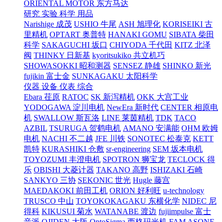
ORIENTAL MOTOR 东方马达
研究 实验 科学 用品
Narishige 成茂
USHIO 牛尾
ASH 旭理化
KORISEIKI 古
里精机
OPTART 奥普特
HANAKI GOMU
SIBATA 柴田
科学
SAKAGUCHI 坂口
CHIYODA 千代田
KITZ 北泽
阀
THINKY 日新基
kyoritsukiko 共立机巧
SHOWASOKKI 昭和测器
SENSEZ 静雄
SHINKO 新光
fujikin 富士金
SUNKAGAKU 太阳科学
仪器 设备 仪表 综合
Ebara 荏原
RATOC
SK 新泻精机
OKK 大宫工业
YODOGAWA 淀川电机
NewEra 新时代
CENTER 相原电
机
SWALLOW 斯瓦洛
LINE 莱茵精机
TDK
TACO
AZBIL
TSURUGA 贺鹤电机
AMANO 安满能
OHM 欧姆
电机
NACHI 不二越
JFE 川铁
SONOTEC 松泰克
KETT
凯特
KURASHIKI 仓敷
sr-engineering
SEM 坂本电机
TOYOZUMI 丰澄电机
SPOTRON 狮宝龙
TECLOCK 得
乐
OBISHI 大菱计器
TAKANO 高野
ISHIZAKI 石崎
SANKYO 三协
SEKONIC 世光
Hugle 藤宫
MAEDAKOKI 前田工机
ORION 好利旺
u-technology
TRUSCO 中山
TOYOKOKAGAKU 东横化学
NIDEC 尼
得科
KIKUSUI 菊水
WATANABE 渡边
fujiimpulse 富士
音派
OJIDEN 大阪
OptoSigma 西格玛光机
FAM
ASONE