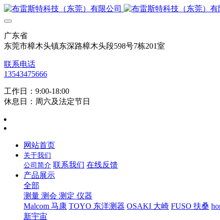
广东省
东莞市樟木头镇东深路樟木头段598号7栋201室
联系电话
13543475666
工作日：9:00-18:00
休息日：周六及法定节日
网站首页
关于我们
联系我们
在线反馈
公司简介
产品展示
全部
测量 测会 测定 仪器
Malcom 马康
TOYO 东洋测器
OSAKI 大崎
FUSO 扶桑
ho
新宇宙