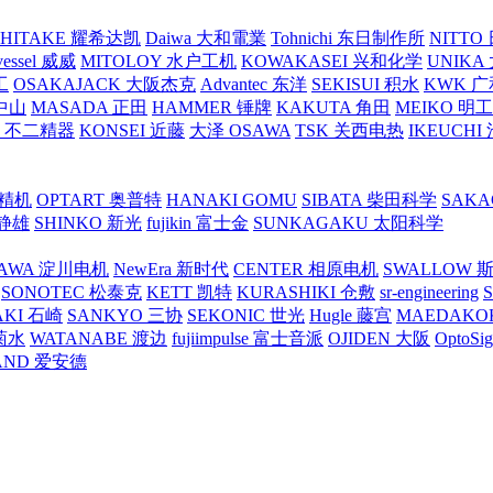
SHITAKE 耀希达凯
Daiwa 大和電業
Tohnichi 东日制作所
NITT
vessel 威威
MITOLOY 水户工机
KOWAKASEI 兴和化学
UNIKA
工
OSAKAJACK 大阪杰克
Advantec 东洋
SEKISUI 积水
KWK 广
 中山
MASADA 正田
HAMMER 锤牌
KAKUTA 角田
MEIKO 明
atex 不二精器
KONSEI 近藤
大泽 OSAWA
TSK 关西电热
IKEUCHI
里精机
OPTART 奥普特
HANAKI GOMU
SIBATA 柴田科学
SAKA
 静雄
SHINKO 新光
fujikin 富士金
SUNKAGAKU 太阳科学
AWA 淀川电机
NewEra 新时代
CENTER 相原电机
SWALLOW 
SONOTEC 松泰克
KETT 凯特
KURASHIKI 仓敷
sr-engineering
AKI 石崎
SANKYO 三协
SEKONIC 世光
Hugle 藤宫
MAEDAKO
 菊水
WATANABE 渡边
fujiimpulse 富士音派
OJIDEN 大阪
OptoS
AND 爱安德