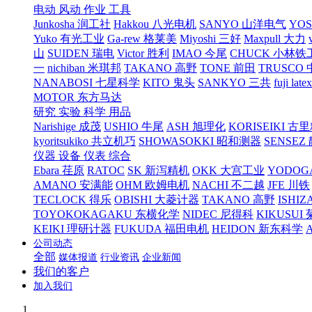
电动 风动 作业 工具
Junkosha 润工社
Hakkou 八光电机
SANYO 山洋电气
YO
Yuko 有光工业
Ga-rew 格莱美
Miyoshi 三好
Maxpull 大力
山
SUIDEN 瑞电
Victor 胜利
IMAO 今尾
CHUCK 小林铁
一
nichiban 米琪邦
TAKANO 高野
TONE 前田
TRUSCO
NANABOSI 七星科学
KITO 鬼头
SANKYO 三共
fuji l
MOTOR 东方马达
研究 实验 科学 用品
Narishige 成茂
USHIO 牛尾
ASH 旭理化
KORISEIKI 古
kyoritsukiko 共立机巧
SHOWASOKKI 昭和测器
SENSEZ
仪器 设备 仪表 综合
Ebara 荏原
RATOC
SK 新泻精机
OKK 大宫工业
YODOG
AMANO 安满能
OHM 欧姆电机
NACHI 不二越
JFE 川铁
TECLOCK 得乐
OBISHI 大菱计器
TAKANO 高野
ISHIZ
TOYOKOKAGAKU 东横化学
NIDEC 尼得科
KIKUSUI
KEIKI 理研计器
FUKUDA 福田电机
HEIDON 新东科学
公司动态
全部
媒体报道
行业资讯
企业新闻
我们的客户
加入我们