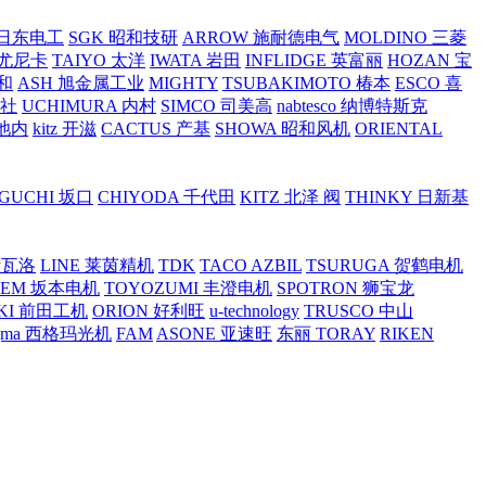
O 日东电工
SGK 昭和技研
ARROW 施耐德电气
MOLDINO 三菱
 尤尼卡
TAIYO 太洋
IWATA 岩田
INFLIDGE 英富丽
HOZAN 宝
和
ASH 旭金属工业
MIGHTY
TSUBAKIMOTO 椿本
ESCO 喜
工社
UCHIMURA 内村
SIMCO 司美高
nabtesco 纳博特斯克
 池内
kitz 开滋
CACTUS 产基
SHOWA 昭和风机
ORIENTAL
GUCHI 坂口
CHIYODA 千代田
KITZ 北泽 阀
THINKY 日新基
斯瓦洛
LINE 莱茵精机
TDK
TACO AZBIL
TSURUGA 贺鹤电机
SEM 坂本电机
TOYOZUMI 丰澄电机
SPOTRON 狮宝龙
KI 前田工机
ORION 好利旺
u-technology
TRUSCO 中山
igma 西格玛光机
FAM
ASONE 亚速旺
东丽 TORAY
RIKEN