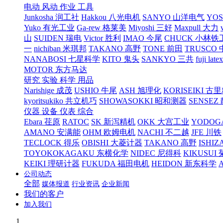
电动 风动 作业 工具
Junkosha 润工社
Hakkou 八光电机
SANYO 山洋电气
YO
Yuko 有光工业
Ga-rew 格莱美
Miyoshi 三好
Maxpull 大力
山
SUIDEN 瑞电
Victor 胜利
IMAO 今尾
CHUCK 小林铁
一
nichiban 米琪邦
TAKANO 高野
TONE 前田
TRUSCO
NANABOSI 七星科学
KITO 鬼头
SANKYO 三共
fuji l
MOTOR 东方马达
研究 实验 科学 用品
Narishige 成茂
USHIO 牛尾
ASH 旭理化
KORISEIKI 古
kyoritsukiko 共立机巧
SHOWASOKKI 昭和测器
SENSEZ
仪器 设备 仪表 综合
Ebara 荏原
RATOC
SK 新泻精机
OKK 大宫工业
YODOG
AMANO 安满能
OHM 欧姆电机
NACHI 不二越
JFE 川铁
TECLOCK 得乐
OBISHI 大菱计器
TAKANO 高野
ISHIZ
TOYOKOKAGAKU 东横化学
NIDEC 尼得科
KIKUSUI
KEIKI 理研计器
FUKUDA 福田电机
HEIDON 新东科学
公司动态
全部
媒体报道
行业资讯
企业新闻
我们的客户
加入我们