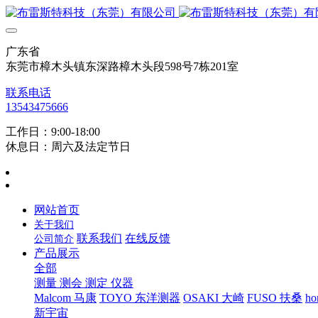
广东省
东莞市樟木头镇东深路樟木头段598号7栋201室
联系电话
13543475666
工作日：9:00-18:00
休息日：周六及法定节日
网站首页
关于我们
联系我们
在线反馈
公司简介
产品展示
全部
测量 测会 测定 仪器
Malcom 马康
TOYO 东洋测器
OSAKI 大崎
FUSO 扶桑
ho
新宇宙