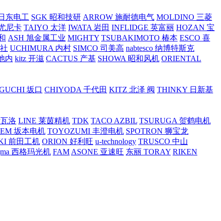
O 日东电工
SGK 昭和技研
ARROW 施耐德电气
MOLDINO 三菱
 尤尼卡
TAIYO 太洋
IWATA 岩田
INFLIDGE 英富丽
HOZAN 宝
和
ASH 旭金属工业
MIGHTY
TSUBAKIMOTO 椿本
ESCO 喜
工社
UCHIMURA 内村
SIMCO 司美高
nabtesco 纳博特斯克
 池内
kitz 开滋
CACTUS 产基
SHOWA 昭和风机
ORIENTAL
GUCHI 坂口
CHIYODA 千代田
KITZ 北泽 阀
THINKY 日新基
斯瓦洛
LINE 莱茵精机
TDK
TACO AZBIL
TSURUGA 贺鹤电机
SEM 坂本电机
TOYOZUMI 丰澄电机
SPOTRON 狮宝龙
KI 前田工机
ORION 好利旺
u-technology
TRUSCO 中山
igma 西格玛光机
FAM
ASONE 亚速旺
东丽 TORAY
RIKEN