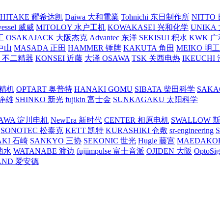
SHITAKE 耀希达凯
Daiwa 大和電業
Tohnichi 东日制作所
NITT
vessel 威威
MITOLOY 水户工机
KOWAKASEI 兴和化学
UNIKA
工
OSAKAJACK 大阪杰克
Advantec 东洋
SEKISUI 积水
KWK 广
 中山
MASADA 正田
HAMMER 锤牌
KAKUTA 角田
MEIKO 明
atex 不二精器
KONSEI 近藤
大泽 OSAWA
TSK 关西电热
IKEUCHI
里精机
OPTART 奥普特
HANAKI GOMU
SIBATA 柴田科学
SAKA
 静雄
SHINKO 新光
fujikin 富士金
SUNKAGAKU 太阳科学
AWA 淀川电机
NewEra 新时代
CENTER 相原电机
SWALLOW 
SONOTEC 松泰克
KETT 凯特
KURASHIKI 仓敷
sr-engineering
AKI 石崎
SANKYO 三协
SEKONIC 世光
Hugle 藤宫
MAEDAKO
 菊水
WATANABE 渡边
fujiimpulse 富士音派
OJIDEN 大阪
OptoS
AND 爱安德