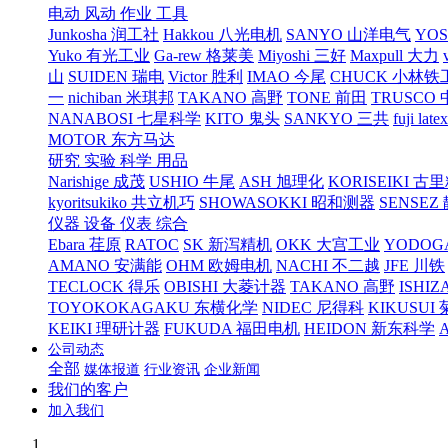
电动 风动 作业 工具
Junkosha 润工社
Hakkou 八光电机
SANYO 山洋电气
YO
Yuko 有光工业
Ga-rew 格莱美
Miyoshi 三好
Maxpull 大力
山
SUIDEN 瑞电
Victor 胜利
IMAO 今尾
CHUCK 小林铁
一
nichiban 米琪邦
TAKANO 高野
TONE 前田
TRUSCO
NANABOSI 七星科学
KITO 鬼头
SANKYO 三共
fuji l
MOTOR 东方马达
研究 实验 科学 用品
Narishige 成茂
USHIO 牛尾
ASH 旭理化
KORISEIKI 古
kyoritsukiko 共立机巧
SHOWASOKKI 昭和测器
SENSEZ
仪器 设备 仪表 综合
Ebara 荏原
RATOC
SK 新泻精机
OKK 大宫工业
YODOG
AMANO 安满能
OHM 欧姆电机
NACHI 不二越
JFE 川铁
TECLOCK 得乐
OBISHI 大菱计器
TAKANO 高野
ISHIZ
TOYOKOKAGAKU 东横化学
NIDEC 尼得科
KIKUSUI
KEIKI 理研计器
FUKUDA 福田电机
HEIDON 新东科学
公司动态
全部
媒体报道
行业资讯
企业新闻
我们的客户
加入我们