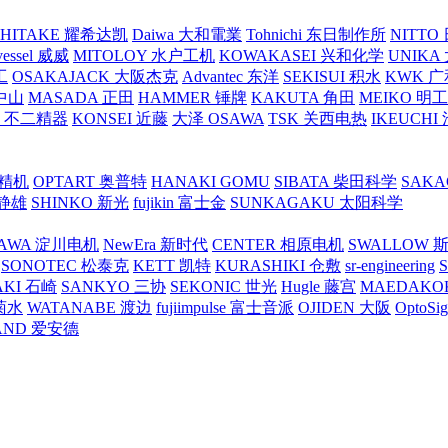
SHITAKE 耀希达凯
Daiwa 大和電業
Tohnichi 东日制作所
NITT
vessel 威威
MITOLOY 水户工机
KOWAKASEI 兴和化学
UNIKA
工
OSAKAJACK 大阪杰克
Advantec 东洋
SEKISUI 积水
KWK 广
 中山
MASADA 正田
HAMMER 锤牌
KAKUTA 角田
MEIKO 明
atex 不二精器
KONSEI 近藤
大泽 OSAWA
TSK 关西电热
IKEUCHI
里精机
OPTART 奥普特
HANAKI GOMU
SIBATA 柴田科学
SAKA
 静雄
SHINKO 新光
fujikin 富士金
SUNKAGAKU 太阳科学
AWA 淀川电机
NewEra 新时代
CENTER 相原电机
SWALLOW 
SONOTEC 松泰克
KETT 凯特
KURASHIKI 仓敷
sr-engineering
AKI 石崎
SANKYO 三协
SEKONIC 世光
Hugle 藤宫
MAEDAKO
 菊水
WATANABE 渡边
fujiimpulse 富士音派
OJIDEN 大阪
OptoS
AND 爱安德