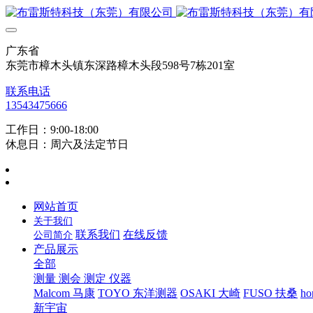
广东省
东莞市樟木头镇东深路樟木头段598号7栋201室
联系电话
13543475666
工作日：9:00-18:00
休息日：周六及法定节日
网站首页
关于我们
联系我们
在线反馈
公司简介
产品展示
全部
测量 测会 测定 仪器
Malcom 马康
TOYO 东洋测器
OSAKI 大崎
FUSO 扶桑
ho
新宇宙