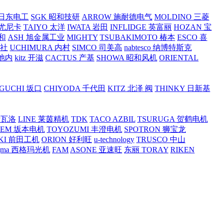
O 日东电工
SGK 昭和技研
ARROW 施耐德电气
MOLDINO 三菱
 尤尼卡
TAIYO 太洋
IWATA 岩田
INFLIDGE 英富丽
HOZAN 宝
和
ASH 旭金属工业
MIGHTY
TSUBAKIMOTO 椿本
ESCO 喜
工社
UCHIMURA 内村
SIMCO 司美高
nabtesco 纳博特斯克
 池内
kitz 开滋
CACTUS 产基
SHOWA 昭和风机
ORIENTAL
GUCHI 坂口
CHIYODA 千代田
KITZ 北泽 阀
THINKY 日新基
斯瓦洛
LINE 莱茵精机
TDK
TACO AZBIL
TSURUGA 贺鹤电机
SEM 坂本电机
TOYOZUMI 丰澄电机
SPOTRON 狮宝龙
KI 前田工机
ORION 好利旺
u-technology
TRUSCO 中山
igma 西格玛光机
FAM
ASONE 亚速旺
东丽 TORAY
RIKEN