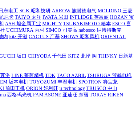
O 日东电工
SGK 昭和技研
ARROW 施耐德电气
MOLDINO 三菱
 尤尼卡
TAIYO 太洋
IWATA 岩田
INFLIDGE 英富丽
HOZAN 宝
和
ASH 旭金属工业
MIGHTY
TSUBAKIMOTO 椿本
ESCO 喜
工社
UCHIMURA 内村
SIMCO 司美高
nabtesco 纳博特斯克
 池内
kitz 开滋
CACTUS 产基
SHOWA 昭和风机
ORIENTAL
GUCHI 坂口
CHIYODA 千代田
KITZ 北泽 阀
THINKY 日新基
斯瓦洛
LINE 莱茵精机
TDK
TACO AZBIL
TSURUGA 贺鹤电机
SEM 坂本电机
TOYOZUMI 丰澄电机
SPOTRON 狮宝龙
KI 前田工机
ORION 好利旺
u-technology
TRUSCO 中山
igma 西格玛光机
FAM
ASONE 亚速旺
东丽 TORAY
RIKEN