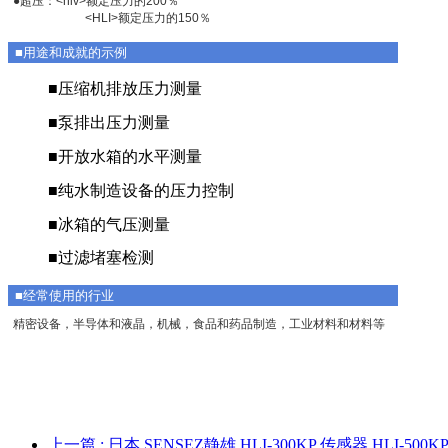
●超压：<hlv>额定压力的200％
<HLI>额定压力的150％
■用途和成就的示例
■压缩机排放压力测量
■泵排出压力测量
■开放水箱的水平测量
■纯水制造设备的压力控制
■冰箱的气压测量
■过滤堵塞检测
■经常使用的行业
精密设备，半导体和液晶，机械，食品和药品制造，工业材料和材料等
上一篇
: 日本 SENSEZ静雄 HLI-300KP 传感器 HLI-500K