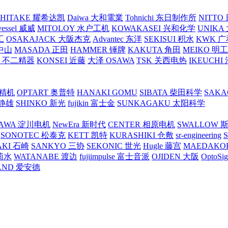
SHITAKE 耀希达凯
Daiwa 大和電業
Tohnichi 东日制作所
NITT
vessel 威威
MITOLOY 水户工机
KOWAKASEI 兴和化学
UNIKA
工
OSAKAJACK 大阪杰克
Advantec 东洋
SEKISUI 积水
KWK 广
 中山
MASADA 正田
HAMMER 锤牌
KAKUTA 角田
MEIKO 明
atex 不二精器
KONSEI 近藤
大泽 OSAWA
TSK 关西电热
IKEUCHI
里精机
OPTART 奥普特
HANAKI GOMU
SIBATA 柴田科学
SAKA
 静雄
SHINKO 新光
fujikin 富士金
SUNKAGAKU 太阳科学
AWA 淀川电机
NewEra 新时代
CENTER 相原电机
SWALLOW 
SONOTEC 松泰克
KETT 凯特
KURASHIKI 仓敷
sr-engineering
AKI 石崎
SANKYO 三协
SEKONIC 世光
Hugle 藤宫
MAEDAKO
 菊水
WATANABE 渡边
fujiimpulse 富士音派
OJIDEN 大阪
OptoS
AND 爱安德