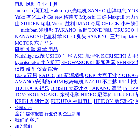
电动 风动 作业 工具
Junkosha 润工社
Hakkou 八光电机
SANYO 山洋电气
YO
Yuko 有光工业
Ga-rew 格莱美
Miyoshi 三好
Maxpull 大力
山
SUIDEN 瑞电
Victor 胜利
IMAO 今尾
CHUCK 小林铁
一
nichiban 米琪邦
TAKANO 高野
TONE 前田
TRUSCO
NANABOSI 七星科学
KITO 鬼头
SANKYO 三共
fuji l
MOTOR 东方马达
研究 实验 科学 用品
Narishige 成茂
USHIO 牛尾
ASH 旭理化
KORISEIKI 古
kyoritsukiko 共立机巧
SHOWASOKKI 昭和测器
SENSEZ
仪器 设备 仪表 综合
Ebara 荏原
RATOC
SK 新泻精机
OKK 大宫工业
YODOG
AMANO 安满能
OHM 欧姆电机
NACHI 不二越
JFE 川铁
TECLOCK 得乐
OBISHI 大菱计器
TAKANO 高野
ISHIZ
TOYOKOKAGAKU 东横化学
NIDEC 尼得科
KIKUSUI
KEIKI 理研计器
FUKUDA 福田电机
HEIDON 新东科学
公司动态
全部
媒体报道
行业资讯
企业新闻
我们的客户
加入我们