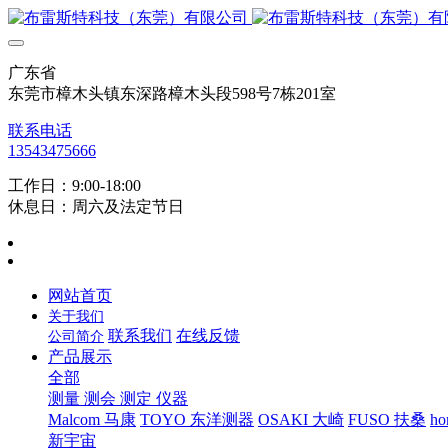
广东省
东莞市樟木头镇东深路樟木头段598号7栋201室
联系电话
13543475666
工作日：9:00-18:00
休息日：周六及法定节日
网站首页
关于我们
联系我们
在线反馈
公司简介
产品展示
全部
测量 测会 测定 仪器
Malcom 马康
TOYO 东洋测器
OSAKI 大崎
FUSO 扶桑
ho
新宇宙