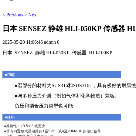
<
Previous
>
Next
日本 SENSEZ 静雄 HLI-050KP 传感器 HL
2025-05-20 11:06:46
admin
8
日本 SENSEZ 静雄 HLI-050KP 传感器 HLI-100KP
■功能
●湿部分的材料为SUS316和SUS316L，具有极好的耐腐
●与多种压力介质（例如气体和化学物质）兼容。
负压和耦合压力类型也可能
■规格
●准确性：±0.5％fs或更少
●带有内置放大器电路的1至5VDC或4至20MADC的输出信号