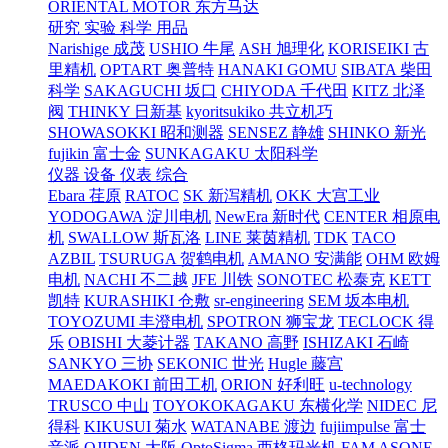
ORIENTAL MOTOR 东方马达
研究 实验 科学 用品
Narishige 成茂
USHIO 牛尾
ASH 旭理化
KORISEIKI 古
里精机
OPTART 奥普特
HANAKI GOMU
SIBATA 柴田
科学
SAKAGUCHI 坂口
CHIYODA 千代田
KITZ 北泽
阀
THINKY 日新基
kyoritsukiko 共立机巧
SHOWASOKKI 昭和测器
SENSEZ 静雄
SHINKO 新光
fujikin 富士金
SUNKAGAKU 太阳科学
仪器 设备 仪表 综合
Ebara 荏原
RATOC
SK 新泻精机
OKK 大宫工业
YODOGAWA 淀川电机
NewEra 新时代
CENTER 相原电
机
SWALLOW 斯瓦洛
LINE 莱茵精机
TDK
TACO
AZBIL
TSURUGA 贺鹤电机
AMANO 安满能
OHM 欧姆
电机
NACHI 不二越
JFE 川铁
SONOTEC 松泰克
KETT
凯特
KURASHIKI 仓敷
sr-engineering
SEM 坂本电机
TOYOZUMI 丰澄电机
SPOTRON 狮宝龙
TECLOCK 得
乐
OBISHI 大菱计器
TAKANO 高野
ISHIZAKI 石崎
SANKYO 三协
SEKONIC 世光
Hugle 藤宫
MAEDAKOKI 前田工机
ORION 好利旺
u-technology
TRUSCO 中山
TOYOKOKAGAKU 东横化学
NIDEC 尼
得科
KIKUSUI 菊水
WATANABE 渡边
fujiimpulse 富士
音派
OJIDEN 大阪
OptoSigma 西格玛光机
FAM
ASONE