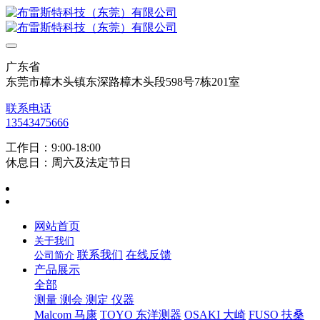
广东省
东莞市樟木头镇东深路樟木头段598号7栋201室
联系电话
13543475666
工作日：9:00-18:00
休息日：周六及法定节日
网站首页
关于我们
联系我们
在线反馈
公司简介
产品展示
全部
测量 测会 测定 仪器
Malcom 马康
TOYO 东洋测器
OSAKI 大崎
FUSO 扶桑