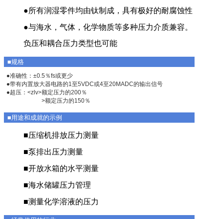
●所有润湿零件均由钛制成，具有极好的耐腐蚀性
●与海水，气体，化学物质等多种压力介质兼容。
负压和耦合压力类型也可能
■规格
●准确性：±0.5％fs或更少
●带有内置放大器电路的1至5VDC或4至20MADC的输出信号
●超压：<zlv>额定压力的200％
>额定压力的150％
■用途和成就的示例
■压缩机排放压力测量
■泵排出压力测量
■开放水箱的水平测量
■海水储罐压力管理
■测量化学溶液的压力