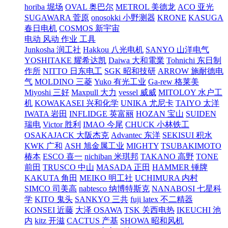
horiba 堀场
OVAL 奥巴尔
METROL 美德龙
ACO 亚光
SUGAWARA 菅原
onosokki 小野测器
KRONE
KASUGA
春日电机
COSMOS 新宇宙
电动 风动 作业 工具
Junkosha 润工社
Hakkou 八光电机
SANYO 山洋电气
YOSHITAKE 耀希达凯
Daiwa 大和電業
Tohnichi 东日制
作所
NITTO 日东电工
SGK 昭和技研
ARROW 施耐德电
气
MOLDINO 三菱
Yuko 有光工业
Ga-rew 格莱美
Miyoshi 三好
Maxpull 大力
vessel 威威
MITOLOY 水户工
机
KOWAKASEI 兴和化学
UNIKA 尤尼卡
TAIYO 太洋
IWATA 岩田
INFLIDGE 英富丽
HOZAN 宝山
SUIDEN
瑞电
Victor 胜利
IMAO 今尾
CHUCK 小林铁工
OSAKAJACK 大阪杰克
Advantec 东洋
SEKISUI 积水
KWK 广和
ASH 旭金属工业
MIGHTY
TSUBAKIMOTO
椿本
ESCO 喜一
nichiban 米琪邦
TAKANO 高野
TONE
前田
TRUSCO 中山
MASADA 正田
HAMMER 锤牌
KAKUTA 角田
MEIKO 明工社
UCHIMURA 内村
SIMCO 司美高
nabtesco 纳博特斯克
NANABOSI 七星科
学
KITO 鬼头
SANKYO 三共
fuji latex 不二精器
KONSEI 近藤
大泽 OSAWA
TSK 关西电热
IKEUCHI 池
内
kitz 开滋
CACTUS 产基
SHOWA 昭和风机