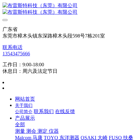
广东省
东莞市樟木头镇东深路樟木头段598号7栋201室
联系电话
13543475666
工作日：9:00-18:00
休息日：周六及法定节日
网站首页
关于我们
联系我们
在线反馈
公司简介
产品展示
全部
测量 测会 测定 仪器
Malcom 马康
TOYO 东洋测器
OSAKI 大崎
FUSO 扶桑