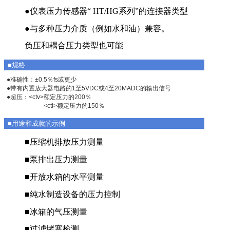
●仪表压力传感器“ HT/HG系列”的连接器类型
●与多种压力介质（例如水和油）兼容。
负压和耦合压力类型也可能
■规格
●准确性：±0.5％fs或更少
●带有内置放大器电路的1至5VDC或4至20MADC的输出信号
●超压：<ctv>额定压力的200％
<cti>额定压力的150％
■用途和成就的示例
■压缩机排放压力测量
■泵排出压力测量
■开放水箱的水平测量
■纯水制造设备的压力控制
■冰箱的气压测量
■过滤堵塞检测