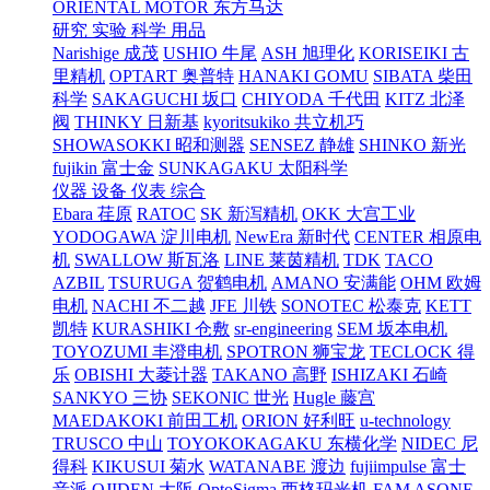
ORIENTAL MOTOR 东方马达
研究 实验 科学 用品
Narishige 成茂
USHIO 牛尾
ASH 旭理化
KORISEIKI 古
里精机
OPTART 奥普特
HANAKI GOMU
SIBATA 柴田
科学
SAKAGUCHI 坂口
CHIYODA 千代田
KITZ 北泽
阀
THINKY 日新基
kyoritsukiko 共立机巧
SHOWASOKKI 昭和测器
SENSEZ 静雄
SHINKO 新光
fujikin 富士金
SUNKAGAKU 太阳科学
仪器 设备 仪表 综合
Ebara 荏原
RATOC
SK 新泻精机
OKK 大宫工业
YODOGAWA 淀川电机
NewEra 新时代
CENTER 相原电
机
SWALLOW 斯瓦洛
LINE 莱茵精机
TDK
TACO
AZBIL
TSURUGA 贺鹤电机
AMANO 安满能
OHM 欧姆
电机
NACHI 不二越
JFE 川铁
SONOTEC 松泰克
KETT
凯特
KURASHIKI 仓敷
sr-engineering
SEM 坂本电机
TOYOZUMI 丰澄电机
SPOTRON 狮宝龙
TECLOCK 得
乐
OBISHI 大菱计器
TAKANO 高野
ISHIZAKI 石崎
SANKYO 三协
SEKONIC 世光
Hugle 藤宫
MAEDAKOKI 前田工机
ORION 好利旺
u-technology
TRUSCO 中山
TOYOKOKAGAKU 东横化学
NIDEC 尼
得科
KIKUSUI 菊水
WATANABE 渡边
fujiimpulse 富士
音派
OJIDEN 大阪
OptoSigma 西格玛光机
FAM
ASONE