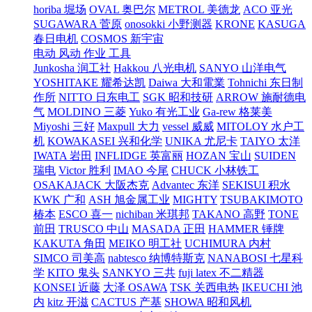
horiba 堀场
OVAL 奥巴尔
METROL 美德龙
ACO 亚光
SUGAWARA 菅原
onosokki 小野测器
KRONE
KASUGA
春日电机
COSMOS 新宇宙
电动 风动 作业 工具
Junkosha 润工社
Hakkou 八光电机
SANYO 山洋电气
YOSHITAKE 耀希达凯
Daiwa 大和電業
Tohnichi 东日制
作所
NITTO 日东电工
SGK 昭和技研
ARROW 施耐德电
气
MOLDINO 三菱
Yuko 有光工业
Ga-rew 格莱美
Miyoshi 三好
Maxpull 大力
vessel 威威
MITOLOY 水户工
机
KOWAKASEI 兴和化学
UNIKA 尤尼卡
TAIYO 太洋
IWATA 岩田
INFLIDGE 英富丽
HOZAN 宝山
SUIDEN
瑞电
Victor 胜利
IMAO 今尾
CHUCK 小林铁工
OSAKAJACK 大阪杰克
Advantec 东洋
SEKISUI 积水
KWK 广和
ASH 旭金属工业
MIGHTY
TSUBAKIMOTO
椿本
ESCO 喜一
nichiban 米琪邦
TAKANO 高野
TONE
前田
TRUSCO 中山
MASADA 正田
HAMMER 锤牌
KAKUTA 角田
MEIKO 明工社
UCHIMURA 内村
SIMCO 司美高
nabtesco 纳博特斯克
NANABOSI 七星科
学
KITO 鬼头
SANKYO 三共
fuji latex 不二精器
KONSEI 近藤
大泽 OSAWA
TSK 关西电热
IKEUCHI 池
内
kitz 开滋
CACTUS 产基
SHOWA 昭和风机