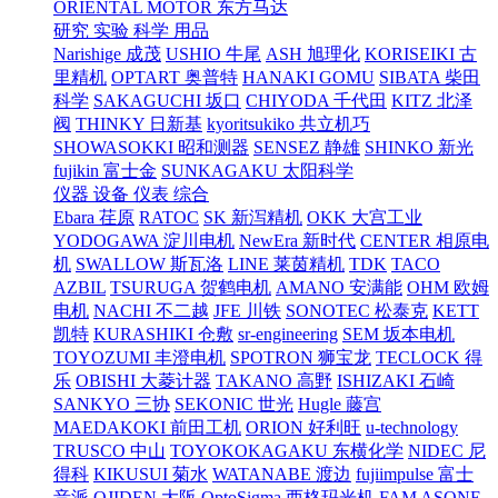
ORIENTAL MOTOR 东方马达
研究 实验 科学 用品
Narishige 成茂
USHIO 牛尾
ASH 旭理化
KORISEIKI 古
里精机
OPTART 奥普特
HANAKI GOMU
SIBATA 柴田
科学
SAKAGUCHI 坂口
CHIYODA 千代田
KITZ 北泽
阀
THINKY 日新基
kyoritsukiko 共立机巧
SHOWASOKKI 昭和测器
SENSEZ 静雄
SHINKO 新光
fujikin 富士金
SUNKAGAKU 太阳科学
仪器 设备 仪表 综合
Ebara 荏原
RATOC
SK 新泻精机
OKK 大宫工业
YODOGAWA 淀川电机
NewEra 新时代
CENTER 相原电
机
SWALLOW 斯瓦洛
LINE 莱茵精机
TDK
TACO
AZBIL
TSURUGA 贺鹤电机
AMANO 安满能
OHM 欧姆
电机
NACHI 不二越
JFE 川铁
SONOTEC 松泰克
KETT
凯特
KURASHIKI 仓敷
sr-engineering
SEM 坂本电机
TOYOZUMI 丰澄电机
SPOTRON 狮宝龙
TECLOCK 得
乐
OBISHI 大菱计器
TAKANO 高野
ISHIZAKI 石崎
SANKYO 三协
SEKONIC 世光
Hugle 藤宫
MAEDAKOKI 前田工机
ORION 好利旺
u-technology
TRUSCO 中山
TOYOKOKAGAKU 东横化学
NIDEC 尼
得科
KIKUSUI 菊水
WATANABE 渡边
fujiimpulse 富士
音派
OJIDEN 大阪
OptoSigma 西格玛光机
FAM
ASONE