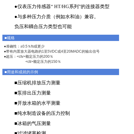
●仪表压力传感器“ HT/HG系列”的连接器类型
●与多种压力介质（例如水和油）兼容。
负压和耦合压力类型也可能
■规格
●准确性：±0.5％fs或更少
●带有内置放大器电路的1至5VDC或4至20MADC的输出信号
●超压：<ctv>额定压力的200％
<cti>额定压力的150％
■用途和成就的示例
■压缩机排放压力测量
■泵排出压力测量
■开放水箱的水平测量
■纯水制造设备的压力控制
■冰箱的气压测量
■过滤堵塞检测