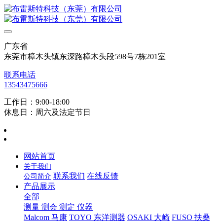
广东省
东莞市樟木头镇东深路樟木头段598号7栋201室
联系电话
13543475666
工作日：9:00-18:00
休息日：周六及法定节日
网站首页
关于我们
联系我们
在线反馈
公司简介
产品展示
全部
测量 测会 测定 仪器
Malcom 马康
TOYO 东洋测器
OSAKI 大崎
FUSO 扶桑