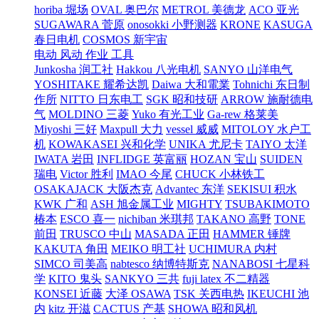
horiba 堀场
OVAL 奥巴尔
METROL 美德龙
ACO 亚光
SUGAWARA 菅原
onosokki 小野测器
KRONE
KASUGA
春日电机
COSMOS 新宇宙
电动 风动 作业 工具
Junkosha 润工社
Hakkou 八光电机
SANYO 山洋电气
YOSHITAKE 耀希达凯
Daiwa 大和電業
Tohnichi 东日制
作所
NITTO 日东电工
SGK 昭和技研
ARROW 施耐德电
气
MOLDINO 三菱
Yuko 有光工业
Ga-rew 格莱美
Miyoshi 三好
Maxpull 大力
vessel 威威
MITOLOY 水户工
机
KOWAKASEI 兴和化学
UNIKA 尤尼卡
TAIYO 太洋
IWATA 岩田
INFLIDGE 英富丽
HOZAN 宝山
SUIDEN
瑞电
Victor 胜利
IMAO 今尾
CHUCK 小林铁工
OSAKAJACK 大阪杰克
Advantec 东洋
SEKISUI 积水
KWK 广和
ASH 旭金属工业
MIGHTY
TSUBAKIMOTO
椿本
ESCO 喜一
nichiban 米琪邦
TAKANO 高野
TONE
前田
TRUSCO 中山
MASADA 正田
HAMMER 锤牌
KAKUTA 角田
MEIKO 明工社
UCHIMURA 内村
SIMCO 司美高
nabtesco 纳博特斯克
NANABOSI 七星科
学
KITO 鬼头
SANKYO 三共
fuji latex 不二精器
KONSEI 近藤
大泽 OSAWA
TSK 关西电热
IKEUCHI 池
内
kitz 开滋
CACTUS 产基
SHOWA 昭和风机