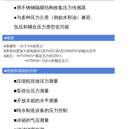
●用不锈钢隔膜结构收集压力传感器
●与多种压力介质（例如水和油）兼容。
负压和耦合压力类型也可能
■规格
●准确性：±0.5％fs或更少
●带有内置放大器电路的1至5VDC或4至20MADC的输出信号
●超压：<HTV/HGV>额定压力的200％
<HTI/HGI> 150％的额定压力
■用途和成就的示例
■压缩机排放压力测量
■泵排出压力测量
■开放水箱的水平测量
■纯水制造设备的压力控制
■冰箱的气压测量