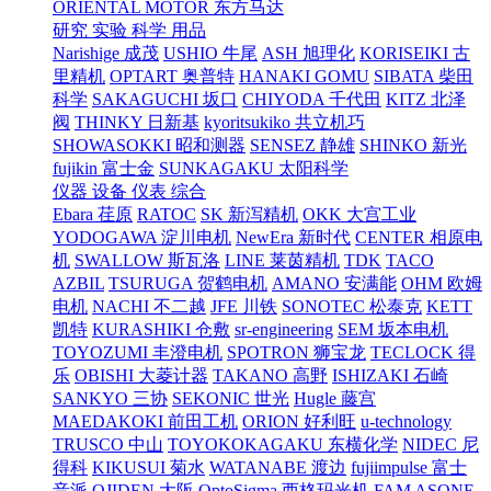
ORIENTAL MOTOR 东方马达
研究 实验 科学 用品
Narishige 成茂
USHIO 牛尾
ASH 旭理化
KORISEIKI 古
里精机
OPTART 奥普特
HANAKI GOMU
SIBATA 柴田
科学
SAKAGUCHI 坂口
CHIYODA 千代田
KITZ 北泽
阀
THINKY 日新基
kyoritsukiko 共立机巧
SHOWASOKKI 昭和测器
SENSEZ 静雄
SHINKO 新光
fujikin 富士金
SUNKAGAKU 太阳科学
仪器 设备 仪表 综合
Ebara 荏原
RATOC
SK 新泻精机
OKK 大宫工业
YODOGAWA 淀川电机
NewEra 新时代
CENTER 相原电
机
SWALLOW 斯瓦洛
LINE 莱茵精机
TDK
TACO
AZBIL
TSURUGA 贺鹤电机
AMANO 安满能
OHM 欧姆
电机
NACHI 不二越
JFE 川铁
SONOTEC 松泰克
KETT
凯特
KURASHIKI 仓敷
sr-engineering
SEM 坂本电机
TOYOZUMI 丰澄电机
SPOTRON 狮宝龙
TECLOCK 得
乐
OBISHI 大菱计器
TAKANO 高野
ISHIZAKI 石崎
SANKYO 三协
SEKONIC 世光
Hugle 藤宫
MAEDAKOKI 前田工机
ORION 好利旺
u-technology
TRUSCO 中山
TOYOKOKAGAKU 东横化学
NIDEC 尼
得科
KIKUSUI 菊水
WATANABE 渡边
fujiimpulse 富士
音派
OJIDEN 大阪
OptoSigma 西格玛光机
FAM
ASONE