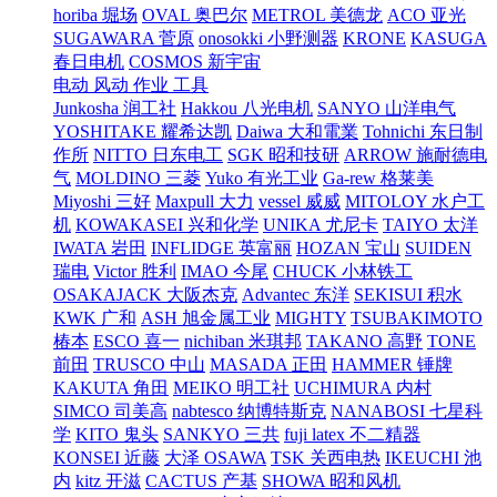
horiba 堀场
OVAL 奥巴尔
METROL 美德龙
ACO 亚光
SUGAWARA 菅原
onosokki 小野测器
KRONE
KASUGA
春日电机
COSMOS 新宇宙
电动 风动 作业 工具
Junkosha 润工社
Hakkou 八光电机
SANYO 山洋电气
YOSHITAKE 耀希达凯
Daiwa 大和電業
Tohnichi 东日制
作所
NITTO 日东电工
SGK 昭和技研
ARROW 施耐德电
气
MOLDINO 三菱
Yuko 有光工业
Ga-rew 格莱美
Miyoshi 三好
Maxpull 大力
vessel 威威
MITOLOY 水户工
机
KOWAKASEI 兴和化学
UNIKA 尤尼卡
TAIYO 太洋
IWATA 岩田
INFLIDGE 英富丽
HOZAN 宝山
SUIDEN
瑞电
Victor 胜利
IMAO 今尾
CHUCK 小林铁工
OSAKAJACK 大阪杰克
Advantec 东洋
SEKISUI 积水
KWK 广和
ASH 旭金属工业
MIGHTY
TSUBAKIMOTO
椿本
ESCO 喜一
nichiban 米琪邦
TAKANO 高野
TONE
前田
TRUSCO 中山
MASADA 正田
HAMMER 锤牌
KAKUTA 角田
MEIKO 明工社
UCHIMURA 内村
SIMCO 司美高
nabtesco 纳博特斯克
NANABOSI 七星科
学
KITO 鬼头
SANKYO 三共
fuji latex 不二精器
KONSEI 近藤
大泽 OSAWA
TSK 关西电热
IKEUCHI 池
内
kitz 开滋
CACTUS 产基
SHOWA 昭和风机