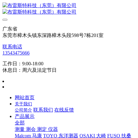
广东省
东莞市樟木头镇东深路樟木头段598号7栋201室
联系电话
13543475666
工作日：9:00-18:00
休息日：周六及法定节日
网站首页
关于我们
联系我们
在线反馈
公司简介
产品展示
全部
测量 测会 测定 仪器
Malcom 马康
TOYO 东洋测器
OSAKI 大崎
FUSO 扶桑