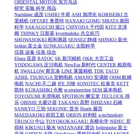
ORIENTAL MOTOR 东方马达
研究 实验 科学 用品
Narishige 成茂
USHIO 牛尾
ASH 旭理化
KORISEIKI 古
里精机
OPTART 奥普特
HANAKI GOMU
SIBATA 柴田
科学
SAKAGUCHI 坂口
CHIYODA 千代田
KITZ 北泽
阀
THINKY 日新基
kyoritsukiko 共立机巧
SHOWASOKKI 昭和测器
SENSEZ 静雄
SHINKO 新光
fujikin 富士金
SUNKAGAKU 太阳科学
仪器 设备 仪表 综合
Ebara 荏原
RATOC
SK 新泻精机
OKK 大宫工业
YODOGAWA 淀川电机
NewEra 新时代
CENTER 相原电
机
SWALLOW 斯瓦洛
LINE 莱茵精机
TDK
TACO
AZBIL
TSURUGA 贺鹤电机
AMANO 安满能
OHM 欧姆
电机
NACHI 不二越
JFE 川铁
SONOTEC 松泰克
KETT
凯特
KURASHIKI 仓敷
sr-engineering
SEM 坂本电机
TOYOZUMI 丰澄电机
SPOTRON 狮宝龙
TECLOCK 得
乐
OBISHI 大菱计器
TAKANO 高野
ISHIZAKI 石崎
SANKYO 三协
SEKONIC 世光
Hugle 藤宫
MAEDAKOKI 前田工机
ORION 好利旺
u-technology
TRUSCO 中山
TOYOKOKAGAKU 东横化学
NIDEC 尼
得科
KIKUSUI 菊水
WATANABE 渡边
fujiimpulse 富士
音派
OJIDEN 大阪
OptoSigma 西格玛光机
FAM
ASONE