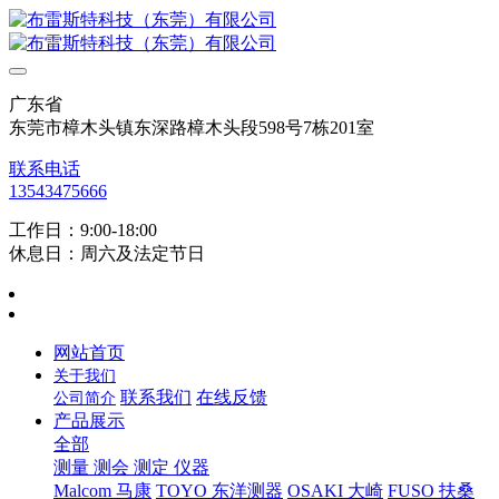
广东省
东莞市樟木头镇东深路樟木头段598号7栋201室
联系电话
13543475666
工作日：9:00-18:00
休息日：周六及法定节日
网站首页
关于我们
联系我们
在线反馈
公司简介
产品展示
全部
测量 测会 测定 仪器
Malcom 马康
TOYO 东洋测器
OSAKI 大崎
FUSO 扶桑