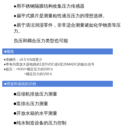
●用不锈钢隔膜结构收集压力传感器
●扁平式膜片是测量粘性液压压力的理想选择。
●易于清洁润湿零件，非常适合测量诸如化学物质等压
力。
负压和耦合压力类型也可能
■规格
●准确性：±0.5％fs或更少
●带有内置放大器电路的1至5VDC或4至20MADC的输出信号
●超压：<HXV>额定压力的200％
>额定压力的150％
■用途和成就的示例
■压缩机排放压力测量
■泵排出压力测量
■开放水箱的水平测量
■纯水制造设备的压力控制