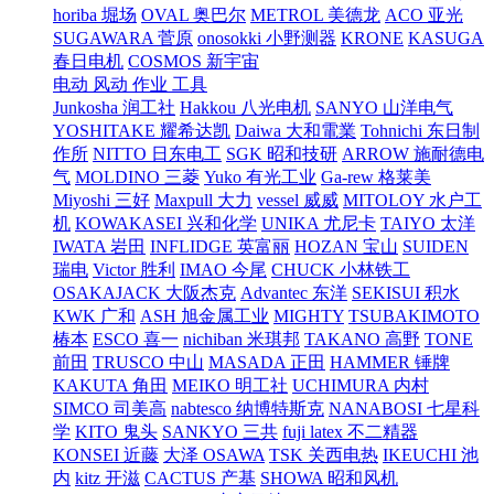
horiba 堀场
OVAL 奥巴尔
METROL 美德龙
ACO 亚光
SUGAWARA 菅原
onosokki 小野测器
KRONE
KASUGA
春日电机
COSMOS 新宇宙
电动 风动 作业 工具
Junkosha 润工社
Hakkou 八光电机
SANYO 山洋电气
YOSHITAKE 耀希达凯
Daiwa 大和電業
Tohnichi 东日制
作所
NITTO 日东电工
SGK 昭和技研
ARROW 施耐德电
气
MOLDINO 三菱
Yuko 有光工业
Ga-rew 格莱美
Miyoshi 三好
Maxpull 大力
vessel 威威
MITOLOY 水户工
机
KOWAKASEI 兴和化学
UNIKA 尤尼卡
TAIYO 太洋
IWATA 岩田
INFLIDGE 英富丽
HOZAN 宝山
SUIDEN
瑞电
Victor 胜利
IMAO 今尾
CHUCK 小林铁工
OSAKAJACK 大阪杰克
Advantec 东洋
SEKISUI 积水
KWK 广和
ASH 旭金属工业
MIGHTY
TSUBAKIMOTO
椿本
ESCO 喜一
nichiban 米琪邦
TAKANO 高野
TONE
前田
TRUSCO 中山
MASADA 正田
HAMMER 锤牌
KAKUTA 角田
MEIKO 明工社
UCHIMURA 内村
SIMCO 司美高
nabtesco 纳博特斯克
NANABOSI 七星科
学
KITO 鬼头
SANKYO 三共
fuji latex 不二精器
KONSEI 近藤
大泽 OSAWA
TSK 关西电热
IKEUCHI 池
内
kitz 开滋
CACTUS 产基
SHOWA 昭和风机