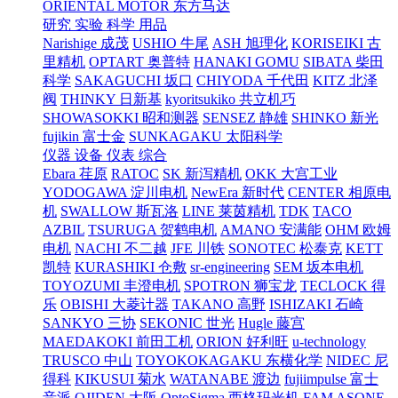
ORIENTAL MOTOR 东方马达
研究 实验 科学 用品
Narishige 成茂
USHIO 牛尾
ASH 旭理化
KORISEIKI 古
里精机
OPTART 奥普特
HANAKI GOMU
SIBATA 柴田
科学
SAKAGUCHI 坂口
CHIYODA 千代田
KITZ 北泽
阀
THINKY 日新基
kyoritsukiko 共立机巧
SHOWASOKKI 昭和测器
SENSEZ 静雄
SHINKO 新光
fujikin 富士金
SUNKAGAKU 太阳科学
仪器 设备 仪表 综合
Ebara 荏原
RATOC
SK 新泻精机
OKK 大宫工业
YODOGAWA 淀川电机
NewEra 新时代
CENTER 相原电
机
SWALLOW 斯瓦洛
LINE 莱茵精机
TDK
TACO
AZBIL
TSURUGA 贺鹤电机
AMANO 安满能
OHM 欧姆
电机
NACHI 不二越
JFE 川铁
SONOTEC 松泰克
KETT
凯特
KURASHIKI 仓敷
sr-engineering
SEM 坂本电机
TOYOZUMI 丰澄电机
SPOTRON 狮宝龙
TECLOCK 得
乐
OBISHI 大菱计器
TAKANO 高野
ISHIZAKI 石崎
SANKYO 三协
SEKONIC 世光
Hugle 藤宫
MAEDAKOKI 前田工机
ORION 好利旺
u-technology
TRUSCO 中山
TOYOKOKAGAKU 东横化学
NIDEC 尼
得科
KIKUSUI 菊水
WATANABE 渡边
fujiimpulse 富士
音派
OJIDEN 大阪
OptoSigma 西格玛光机
FAM
ASONE