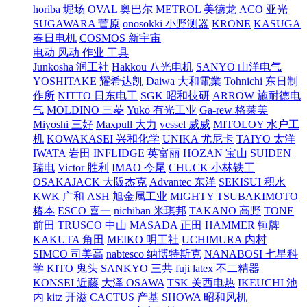
horiba 堀场
OVAL 奥巴尔
METROL 美德龙
ACO 亚光
SUGAWARA 菅原
onosokki 小野测器
KRONE
KASUGA
春日电机
COSMOS 新宇宙
电动 风动 作业 工具
Junkosha 润工社
Hakkou 八光电机
SANYO 山洋电气
YOSHITAKE 耀希达凯
Daiwa 大和電業
Tohnichi 东日制
作所
NITTO 日东电工
SGK 昭和技研
ARROW 施耐德电
气
MOLDINO 三菱
Yuko 有光工业
Ga-rew 格莱美
Miyoshi 三好
Maxpull 大力
vessel 威威
MITOLOY 水户工
机
KOWAKASEI 兴和化学
UNIKA 尤尼卡
TAIYO 太洋
IWATA 岩田
INFLIDGE 英富丽
HOZAN 宝山
SUIDEN
瑞电
Victor 胜利
IMAO 今尾
CHUCK 小林铁工
OSAKAJACK 大阪杰克
Advantec 东洋
SEKISUI 积水
KWK 广和
ASH 旭金属工业
MIGHTY
TSUBAKIMOTO
椿本
ESCO 喜一
nichiban 米琪邦
TAKANO 高野
TONE
前田
TRUSCO 中山
MASADA 正田
HAMMER 锤牌
KAKUTA 角田
MEIKO 明工社
UCHIMURA 内村
SIMCO 司美高
nabtesco 纳博特斯克
NANABOSI 七星科
学
KITO 鬼头
SANKYO 三共
fuji latex 不二精器
KONSEI 近藤
大泽 OSAWA
TSK 关西电热
IKEUCHI 池
内
kitz 开滋
CACTUS 产基
SHOWA 昭和风机