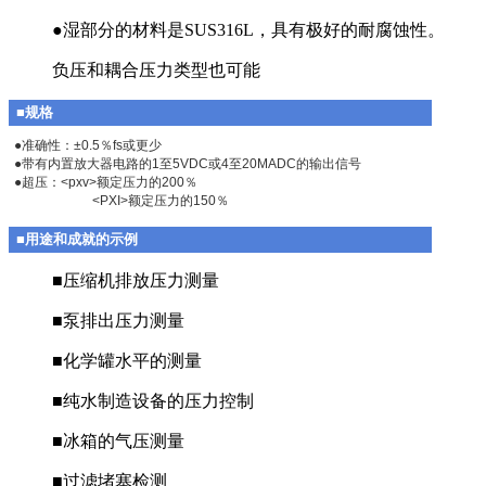
●湿部分的材料是SUS316L，具有极好的耐腐蚀性。
负压和耦合压力类型也可能
■规格
●准确性：±0.5％fs或更少
●带有内置放大器电路的1至5VDC或4至20MADC的输出信号
●超压：<pxv>额定压力的200％
<PXI>额定压力的150％
■用途和成就的示例
■压缩机排放压力测量
■泵排出压力测量
■化学罐水平的测量
■纯水制造设备的压力控制
■冰箱的气压测量
■过滤堵塞检测