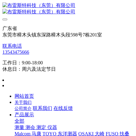
广东省
东莞市樟木头镇东深路樟木头段598号7栋201室
联系电话
13543475666
工作日：9:00-18:00
休息日：周六及法定节日
网站首页
关于我们
联系我们
在线反馈
公司简介
产品展示
全部
测量 测会 测定 仪器
Malcom 马康
TOYO 东洋测器
OSAKI 大崎
FUSO 扶桑