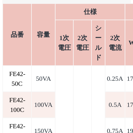
仕様
シ
品番
容量
1次
2次
ー
2次
電圧
電圧
ル
電流
ド
FE42-
50VA
0.25A
1
50C
FE42-
100VA
0.5A
1
100C
FE42-
150VA
0.75A
1