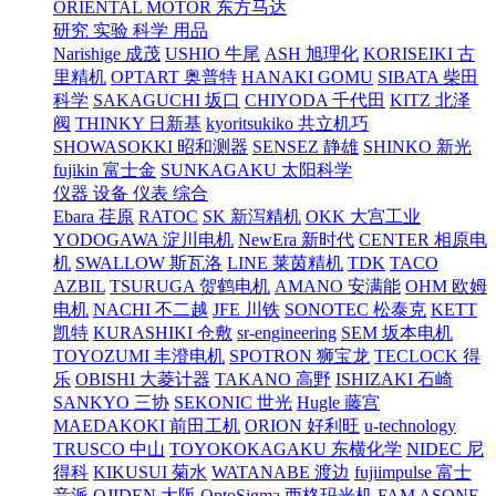
ORIENTAL MOTOR 东方马达
研究 实验 科学 用品
Narishige 成茂
USHIO 牛尾
ASH 旭理化
KORISEIKI 古
里精机
OPTART 奥普特
HANAKI GOMU
SIBATA 柴田
科学
SAKAGUCHI 坂口
CHIYODA 千代田
KITZ 北泽
阀
THINKY 日新基
kyoritsukiko 共立机巧
SHOWASOKKI 昭和测器
SENSEZ 静雄
SHINKO 新光
fujikin 富士金
SUNKAGAKU 太阳科学
仪器 设备 仪表 综合
Ebara 荏原
RATOC
SK 新泻精机
OKK 大宫工业
YODOGAWA 淀川电机
NewEra 新时代
CENTER 相原电
机
SWALLOW 斯瓦洛
LINE 莱茵精机
TDK
TACO
AZBIL
TSURUGA 贺鹤电机
AMANO 安满能
OHM 欧姆
电机
NACHI 不二越
JFE 川铁
SONOTEC 松泰克
KETT
凯特
KURASHIKI 仓敷
sr-engineering
SEM 坂本电机
TOYOZUMI 丰澄电机
SPOTRON 狮宝龙
TECLOCK 得
乐
OBISHI 大菱计器
TAKANO 高野
ISHIZAKI 石崎
SANKYO 三协
SEKONIC 世光
Hugle 藤宫
MAEDAKOKI 前田工机
ORION 好利旺
u-technology
TRUSCO 中山
TOYOKOKAGAKU 东横化学
NIDEC 尼
得科
KIKUSUI 菊水
WATANABE 渡边
fujiimpulse 富士
音派
OJIDEN 大阪
OptoSigma 西格玛光机
FAM
ASONE