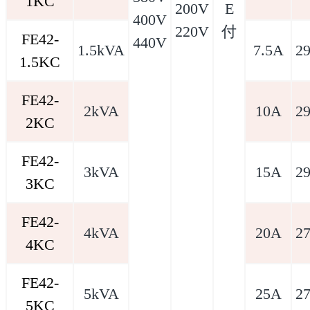
1KC
200V
E
400V
220V
付
FE42-
440V
1.5kVA
7.5A
2
1.5KC
FE42-
2kVA
10A
2
2KC
FE42-
3kVA
15A
2
3KC
FE42-
4kVA
20A
2
4KC
FE42-
5kVA
25A
2
5KC