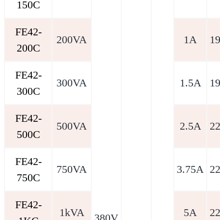
150C
FE42-
200VA
1A
1
200C
FE42-
300VA
1.5A
1
300C
FE42-
500VA
2.5A
2
500C
FE42-
750VA
3.75A
2
750C
FE42-
1kVA
5A
2
380V