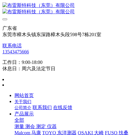
广东省
东莞市樟木头镇东深路樟木头段598号7栋201室
联系电话
13543475666
工作日：9:00-18:00
休息日：周六及法定节日
网站首页
关于我们
联系我们
在线反馈
公司简介
产品展示
全部
测量 测会 测定 仪器
Malcom 马康
TOYO 东洋测器
OSAKI 大崎
FUSO 扶桑