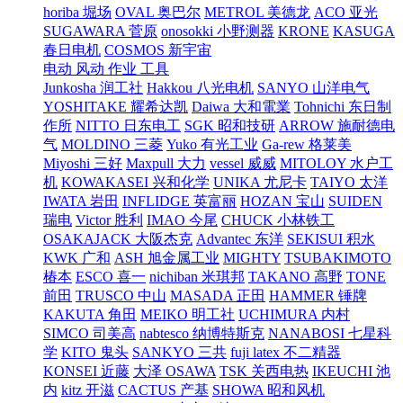
horiba 堀场
OVAL 奥巴尔
METROL 美德龙
ACO 亚光
SUGAWARA 菅原
onosokki 小野测器
KRONE
KASUGA
春日电机
COSMOS 新宇宙
电动 风动 作业 工具
Junkosha 润工社
Hakkou 八光电机
SANYO 山洋电气
YOSHITAKE 耀希达凯
Daiwa 大和電業
Tohnichi 东日制
作所
NITTO 日东电工
SGK 昭和技研
ARROW 施耐德电
气
MOLDINO 三菱
Yuko 有光工业
Ga-rew 格莱美
Miyoshi 三好
Maxpull 大力
vessel 威威
MITOLOY 水户工
机
KOWAKASEI 兴和化学
UNIKA 尤尼卡
TAIYO 太洋
IWATA 岩田
INFLIDGE 英富丽
HOZAN 宝山
SUIDEN
瑞电
Victor 胜利
IMAO 今尾
CHUCK 小林铁工
OSAKAJACK 大阪杰克
Advantec 东洋
SEKISUI 积水
KWK 广和
ASH 旭金属工业
MIGHTY
TSUBAKIMOTO
椿本
ESCO 喜一
nichiban 米琪邦
TAKANO 高野
TONE
前田
TRUSCO 中山
MASADA 正田
HAMMER 锤牌
KAKUTA 角田
MEIKO 明工社
UCHIMURA 内村
SIMCO 司美高
nabtesco 纳博特斯克
NANABOSI 七星科
学
KITO 鬼头
SANKYO 三共
fuji latex 不二精器
KONSEI 近藤
大泽 OSAWA
TSK 关西电热
IKEUCHI 池
内
kitz 开滋
CACTUS 产基
SHOWA 昭和风机