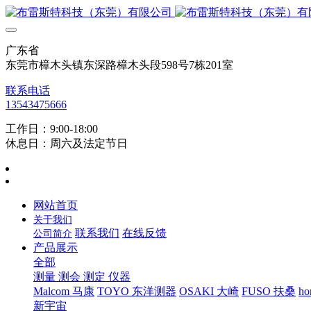
广东省
东莞市樟木头镇东深路樟木头段598号7栋201室
联系电话
13543475666
工作日：9:00-18:00
休息日：周六及法定节日
网站首页
关于我们
联系我们
在线反馈
公司简介
产品展示
全部
测量 测会 测定 仪器
Malcom 马康
TOYO 东洋测器
OSAKI 大崎
FUSO 扶桑
ho
新宇宙