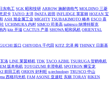
O 日东电工
SGK 昭和技研
ARROW 施耐德电气
MOLDINO 三菱
 尤尼卡
TAIYO 太洋
IWATA 岩田
INFLIDGE 英富丽
HOZAN 宝
和
ASH 旭金属工业
MIGHTY
TSUBAKIMOTO 椿本
ESCO 喜
工社
UCHIMURA 内村
SIMCO 司美高
nabtesco 纳博特斯克
 池内
kitz 开滋
CACTUS 产基
SHOWA 昭和风机
ORIENTAL
GUCHI 坂口
CHIYODA 千代田
KITZ 北泽 阀
THINKY 日新基
斯瓦洛
LINE 莱茵精机
TDK
TACO AZBIL
TSURUGA 贺鹤电机
SEM 坂本电机
TOYOZUMI 丰澄电机
SPOTRON 狮宝龙
KI 前田工机
ORION 好利旺
u-technology
TRUSCO 中山
igma 西格玛光机
FAM
ASONE 亚速旺
东丽 TORAY
RIKEN