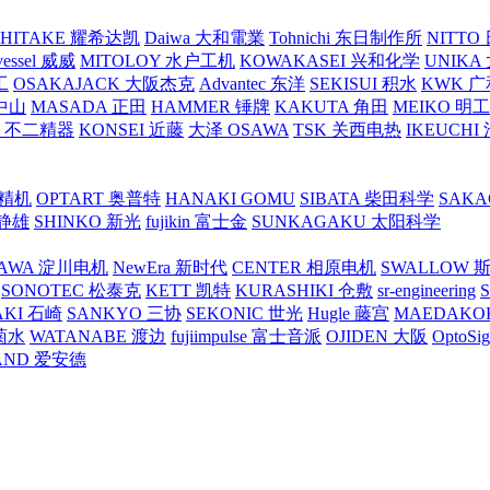
SHITAKE 耀希达凯
Daiwa 大和電業
Tohnichi 东日制作所
NITT
vessel 威威
MITOLOY 水户工机
KOWAKASEI 兴和化学
UNIKA
工
OSAKAJACK 大阪杰克
Advantec 东洋
SEKISUI 积水
KWK 广
 中山
MASADA 正田
HAMMER 锤牌
KAKUTA 角田
MEIKO 明
atex 不二精器
KONSEI 近藤
大泽 OSAWA
TSK 关西电热
IKEUCHI
里精机
OPTART 奥普特
HANAKI GOMU
SIBATA 柴田科学
SAKA
 静雄
SHINKO 新光
fujikin 富士金
SUNKAGAKU 太阳科学
AWA 淀川电机
NewEra 新时代
CENTER 相原电机
SWALLOW 
SONOTEC 松泰克
KETT 凯特
KURASHIKI 仓敷
sr-engineering
AKI 石崎
SANKYO 三协
SEKONIC 世光
Hugle 藤宫
MAEDAKO
 菊水
WATANABE 渡边
fujiimpulse 富士音派
OJIDEN 大阪
OptoS
AND 爱安德