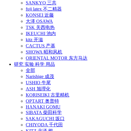
SANKYO 三共
fuji latex 不二精器
KONSEI 近藤
大泽 OSAWA
TSK 关西电热
IKEUCHI 池内
kitz 开滋
CACTUS 产基
SHOWA 昭和风机
ORIENTAL MOTOR 东方马达
研究 实验 科学 用品
全部
Narishige 成茂
USHIO 牛尾
ASH 旭理化
KORISEIKI 古里精机
OPTART 奥普特
HANAKI GOMU
SIBATA 柴田科学
SAKAGUCHI 坂口
CHIYODA 千代田
KITZ 北泽 阀