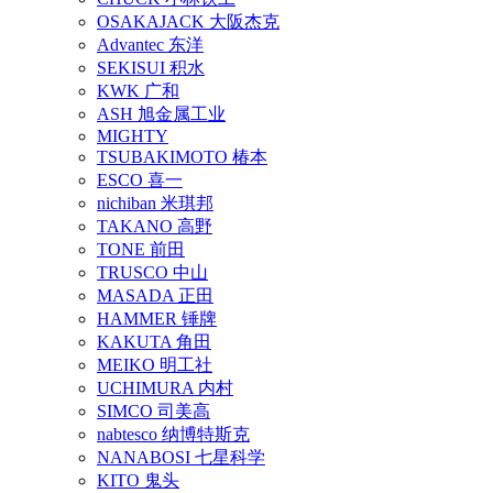
OSAKAJACK 大阪杰克
Advantec 东洋
SEKISUI 积水
KWK 广和
ASH 旭金属工业
MIGHTY
TSUBAKIMOTO 椿本
ESCO 喜一
nichiban 米琪邦
TAKANO 高野
TONE 前田
TRUSCO 中山
MASADA 正田
HAMMER 锤牌
KAKUTA 角田
MEIKO 明工社
UCHIMURA 内村
SIMCO 司美高
nabtesco 纳博特斯克
NANABOSI 七星科学
KITO 鬼头