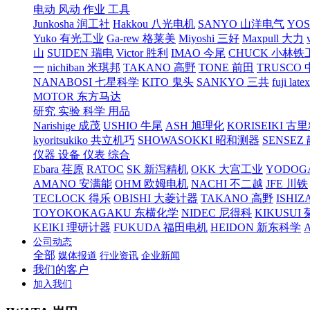
电动 风动 作业 工具
Junkosha 润工社
Hakkou 八光电机
SANYO 山洋电气
YO
Yuko 有光工业
Ga-rew 格莱美
Miyoshi 三好
Maxpull 大力
山
SUIDEN 瑞电
Victor 胜利
IMAO 今尾
CHUCK 小林铁
一
nichiban 米琪邦
TAKANO 高野
TONE 前田
TRUSCO
NANABOSI 七星科学
KITO 鬼头
SANKYO 三共
fuji l
MOTOR 东方马达
研究 实验 科学 用品
Narishige 成茂
USHIO 牛尾
ASH 旭理化
KORISEIKI 古
kyoritsukiko 共立机巧
SHOWASOKKI 昭和测器
SENSEZ
仪器 设备 仪表 综合
Ebara 荏原
RATOC
SK 新泻精机
OKK 大宫工业
YODOG
AMANO 安满能
OHM 欧姆电机
NACHI 不二越
JFE 川铁
TECLOCK 得乐
OBISHI 大菱计器
TAKANO 高野
ISHIZ
TOYOKOKAGAKU 东横化学
NIDEC 尼得科
KIKUSUI
KEIKI 理研计器
FUKUDA 福田电机
HEIDON 新东科学
公司动态
全部
媒体报道
行业资讯
企业新闻
我们的客户
加入我们