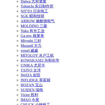
Daiwa 大和電業
Tohnichi 东日制作所
NITTO 日东电工
SGK 昭和技研
ARROW 施耐德电气
MOLDINO 三菱
Yuko 有光工业
Ga-rew 格莱美
Miyoshi 三好
Maxpull 大力
vessel 威威
MITOLOY 水户工机
KOWAKASEI 兴和化学
UNIKA 尤尼卡
TAIYO 太洋
IWATA 岩田
INFLIDGE 英富丽
HOZAN 宝山
SUIDEN 瑞电
Victor 胜利
IMAO 今尾
CHUCK 小林铁工