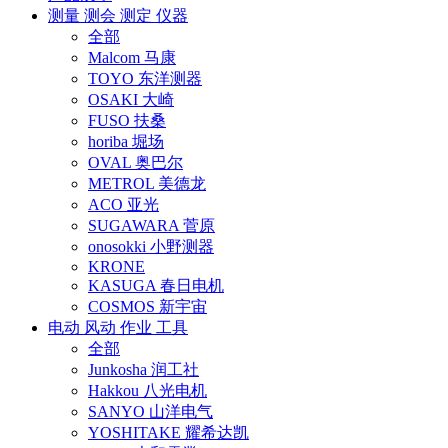
测量 测会 测定 仪器
全部
Malcom 马康
TOYO 东洋测器
OSAKI 大崎
FUSO 扶桑
horiba 堀场
OVAL 奥巴尔
METROL 美德龙
ACO 亚光
SUGAWARA 菅原
onosokki 小野测器
KRONE
KASUGA 春日电机
COSMOS 新宇宙
电动 风动 作业 工具
全部
Junkosha 润工社
Hakkou 八光电机
SANYO 山洋电气
YOSHITAKE 耀希达凯