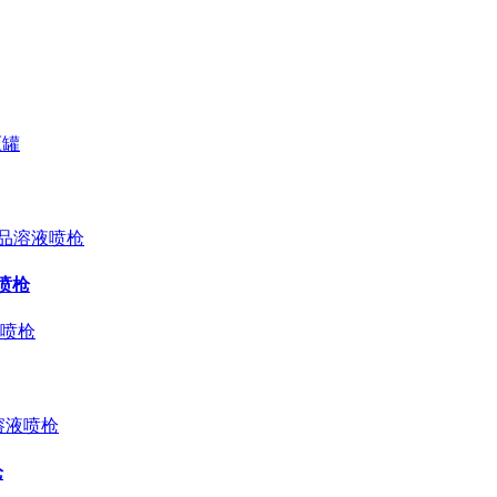
液喷枪
枪