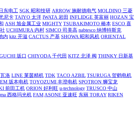
O 日东电工
SGK 昭和技研
ARROW 施耐德电气
MOLDINO 三菱
 尤尼卡
TAIYO 太洋
IWATA 岩田
INFLIDGE 英富丽
HOZAN 宝
和
ASH 旭金属工业
MIGHTY
TSUBAKIMOTO 椿本
ESCO 喜
工社
UCHIMURA 内村
SIMCO 司美高
nabtesco 纳博特斯克
 池内
kitz 开滋
CACTUS 产基
SHOWA 昭和风机
ORIENTAL
GUCHI 坂口
CHIYODA 千代田
KITZ 北泽 阀
THINKY 日新基
斯瓦洛
LINE 莱茵精机
TDK
TACO AZBIL
TSURUGA 贺鹤电机
SEM 坂本电机
TOYOZUMI 丰澄电机
SPOTRON 狮宝龙
KI 前田工机
ORION 好利旺
u-technology
TRUSCO 中山
igma 西格玛光机
FAM
ASONE 亚速旺
东丽 TORAY
RIKEN