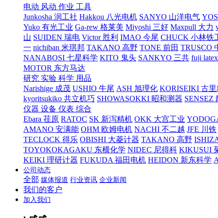
电动 风动 作业 工具
Junkosha 润工社
Hakkou 八光电机
SANYO 山洋电气
YO
Yuko 有光工业
Ga-rew 格莱美
Miyoshi 三好
Maxpull 大力
山
SUIDEN 瑞电
Victor 胜利
IMAO 今尾
CHUCK 小林铁
一
nichiban 米琪邦
TAKANO 高野
TONE 前田
TRUSCO
NANABOSI 七星科学
KITO 鬼头
SANKYO 三共
fuji l
MOTOR 东方马达
研究 实验 科学 用品
Narishige 成茂
USHIO 牛尾
ASH 旭理化
KORISEIKI 古
kyoritsukiko 共立机巧
SHOWASOKKI 昭和测器
SENSEZ
仪器 设备 仪表 综合
Ebara 荏原
RATOC
SK 新泻精机
OKK 大宫工业
YODOG
AMANO 安满能
OHM 欧姆电机
NACHI 不二越
JFE 川铁
TECLOCK 得乐
OBISHI 大菱计器
TAKANO 高野
ISHIZ
TOYOKOKAGAKU 东横化学
NIDEC 尼得科
KIKUSUI
KEIKI 理研计器
FUKUDA 福田电机
HEIDON 新东科学
公司动态
全部
媒体报道
行业资讯
企业新闻
我们的客户
加入我们