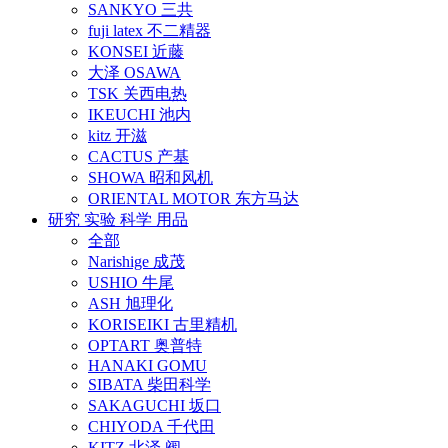
SANKYO 三共
fuji latex 不二精器
KONSEI 近藤
大泽 OSAWA
TSK 关西电热
IKEUCHI 池内
kitz 开滋
CACTUS 产基
SHOWA 昭和风机
ORIENTAL MOTOR 东方马达
研究 实验 科学 用品
全部
Narishige 成茂
USHIO 牛尾
ASH 旭理化
KORISEIKI 古里精机
OPTART 奥普特
HANAKI GOMU
SIBATA 柴田科学
SAKAGUCHI 坂口
CHIYODA 千代田
KITZ 北泽 阀