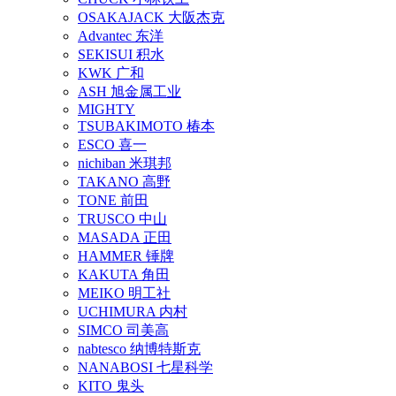
OSAKAJACK 大阪杰克
Advantec 东洋
SEKISUI 积水
KWK 广和
ASH 旭金属工业
MIGHTY
TSUBAKIMOTO 椿本
ESCO 喜一
nichiban 米琪邦
TAKANO 高野
TONE 前田
TRUSCO 中山
MASADA 正田
HAMMER 锤牌
KAKUTA 角田
MEIKO 明工社
UCHIMURA 内村
SIMCO 司美高
nabtesco 纳博特斯克
NANABOSI 七星科学
KITO 鬼头