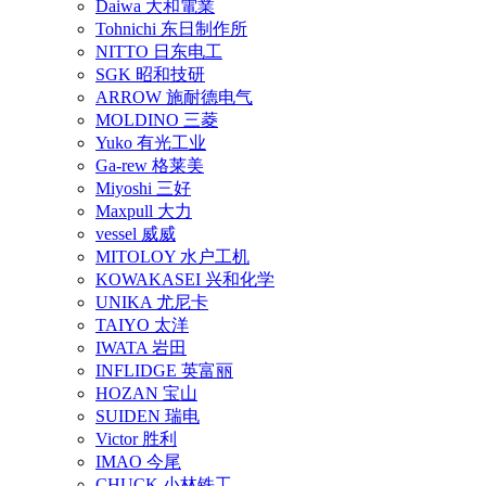
Daiwa 大和電業
Tohnichi 东日制作所
NITTO 日东电工
SGK 昭和技研
ARROW 施耐德电气
MOLDINO 三菱
Yuko 有光工业
Ga-rew 格莱美
Miyoshi 三好
Maxpull 大力
vessel 威威
MITOLOY 水户工机
KOWAKASEI 兴和化学
UNIKA 尤尼卡
TAIYO 太洋
IWATA 岩田
INFLIDGE 英富丽
HOZAN 宝山
SUIDEN 瑞电
Victor 胜利
IMAO 今尾
CHUCK 小林铁工