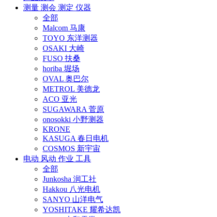
测量 测会 测定 仪器
全部
Malcom 马康
TOYO 东洋测器
OSAKI 大崎
FUSO 扶桑
horiba 堀场
OVAL 奥巴尔
METROL 美德龙
ACO 亚光
SUGAWARA 菅原
onosokki 小野测器
KRONE
KASUGA 春日电机
COSMOS 新宇宙
电动 风动 作业 工具
全部
Junkosha 润工社
Hakkou 八光电机
SANYO 山洋电气
YOSHITAKE 耀希达凯