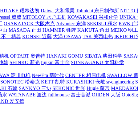
SHITAKE 耀希达凯
Daiwa 大和電業
Tohnichi 东日制作所
NITT
vessel 威威
MITOLOY 水户工机
KOWAKASEI 兴和化学
UNIKA
工
OSAKAJACK 大阪杰克
Advantec 东洋
SEKISUI 积水
KWK 广
 中山
MASADA 正田
HAMMER 锤牌
KAKUTA 角田
MEIKO 明
atex 不二精器
KONSEI 近藤
大泽 OSAWA
TSK 关西电热
IKEUCHI
里精机
OPTART 奥普特
HANAKI GOMU
SIBATA 柴田科学
SAKA
 静雄
SHINKO 新光
fujikin 富士金
SUNKAGAKU 太阳科学
AWA 淀川电机
NewEra 新时代
CENTER 相原电机
SWALLOW 
SONOTEC 松泰克
KETT 凯特
KURASHIKI 仓敷
sr-engineering
AKI 石崎
SANKYO 三协
SEKONIC 世光
Hugle 藤宫
MAEDAKO
 菊水
WATANABE 渡边
fujiimpulse 富士音派
OJIDEN 大阪
OptoS
AND 爱安德