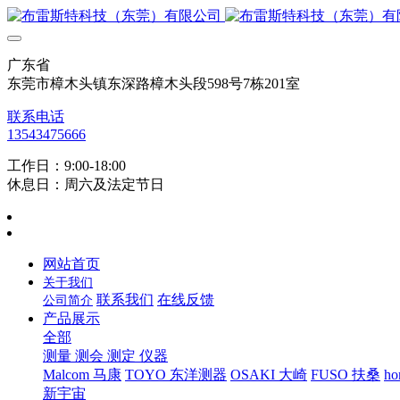
广东省
东莞市樟木头镇东深路樟木头段598号7栋201室
联系电话
13543475666
工作日：9:00-18:00
休息日：周六及法定节日
网站首页
关于我们
联系我们
在线反馈
公司简介
产品展示
全部
测量 测会 测定 仪器
Malcom 马康
TOYO 东洋测器
OSAKI 大崎
FUSO 扶桑
ho
新宇宙