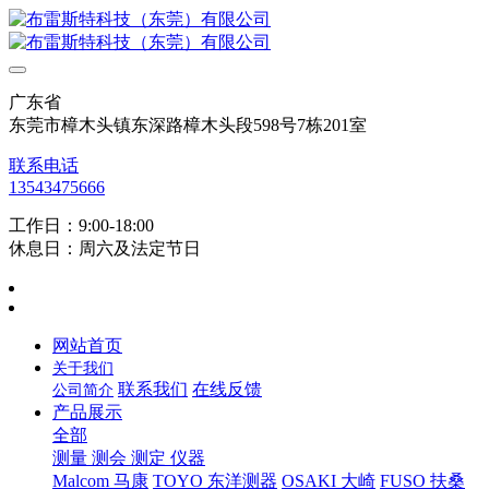
广东省
东莞市樟木头镇东深路樟木头段598号7栋201室
联系电话
13543475666
工作日：9:00-18:00
休息日：周六及法定节日
网站首页
关于我们
联系我们
在线反馈
公司简介
产品展示
全部
测量 测会 测定 仪器
Malcom 马康
TOYO 东洋测器
OSAKI 大崎
FUSO 扶桑