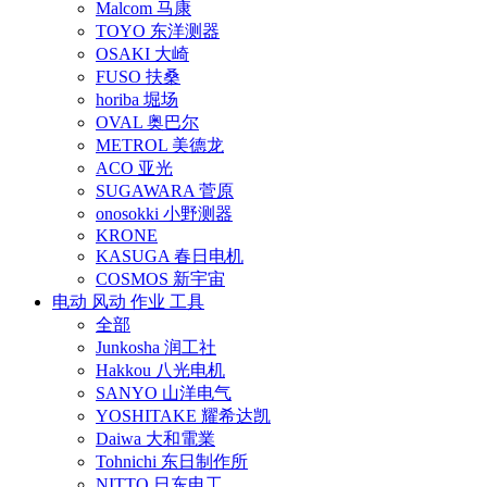
Malcom 马康
TOYO 东洋测器
OSAKI 大崎
FUSO 扶桑
horiba 堀场
OVAL 奥巴尔
METROL 美德龙
ACO 亚光
SUGAWARA 菅原
onosokki 小野测器
KRONE
KASUGA 春日电机
COSMOS 新宇宙
电动 风动 作业 工具
全部
Junkosha 润工社
Hakkou 八光电机
SANYO 山洋电气
YOSHITAKE 耀希达凯
Daiwa 大和電業
Tohnichi 东日制作所
NITTO 日东电工