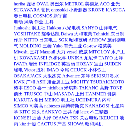
horiba 堀场
OVAL 奥巴尔
METROL 美德龙
ACO 亚光
SUGAWARA 菅原
onosokki 小野测器
KRONE
KASUGA
春日电机
COSMOS 新宇宙
电动 风动 作业 工具
Junkosha 润工社
Hakkou 八光电机
SANYO 山洋电气
YOSHITAKE 耀希达凯
Daiwa 大和電業
Tohnichi 东日制
作所
NITTO 日东电工
SGK 昭和技研
ARROW 施耐德电
气
MOLDINO 三菱
Yuko 有光工业
Ga-rew 格莱美
Miyoshi 三好
Maxpull 大力
vessel 威威
MITOLOY 水户工
机
KOWAKASEI 兴和化学
UNIKA 尤尼卡
TAIYO 太洋
IWATA 岩田
INFLIDGE 英富丽
HOZAN 宝山
SUIDEN
瑞电
Victor 胜利
IMAO 今尾
CHUCK 小林铁工
OSAKAJACK 大阪杰克
Advantec 东洋
SEKISUI 积水
KWK 广和
ASH 旭金属工业
MIGHTY
TSUBAKIMOTO
椿本
ESCO 喜一
nichiban 米琪邦
TAKANO 高野
TONE
前田
TRUSCO 中山
MASADA 正田
HAMMER 锤牌
KAKUTA 角田
MEIKO 明工社
UCHIMURA 内村
SIMCO 司美高
nabtesco 纳博特斯克
NANABOSI 七星科
学
KITO 鬼头
SANKYO 三共
fuji latex 不二精器
KONSEI 近藤
大泽 OSAWA
TSK 关西电热
IKEUCHI 池
内
kitz 开滋
CACTUS 产基
SHOWA 昭和风机