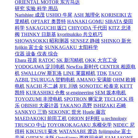
ORIENTAL MOTOR 东方马达
研究 实验 科学 用品
Narishige 成茂
USHIO 牛尾
ASH 旭理化
KORISEIKI 古
里精机
OPTART 奥普特
HANAKI GOMU
SIBATA 柴田
科学
SAKAGUCHI 坂口
CHIYODA 千代田
KITZ 北泽
阀
THINKY 日新基
kyoritsukiko 共立机巧
SHOWASOKKI 昭和测器
SENSEZ 静雄
SHINKO 新光
fujikin 富士金
SUNKAGAKU 太阳科学
仪器 设备 仪表 综合
Ebara 荏原
RATOC
SK 新泻精机
OKK 大宫工业
YODOGAWA 淀川电机
NewEra 新时代
CENTER 相原电
机
SWALLOW 斯瓦洛
LINE 莱茵精机
TDK
TACO
AZBIL
TSURUGA 贺鹤电机
AMANO 安满能
OHM 欧姆
电机
NACHI 不二越
JFE 川铁
SONOTEC 松泰克
KETT
凯特
KURASHIKI 仓敷
sr-engineering
SEM 坂本电机
TOYOZUMI 丰澄电机
SPOTRON 狮宝龙
TECLOCK 得
乐
OBISHI 大菱计器
TAKANO 高野
ISHIZAKI 石崎
SANKYO 三协
SEKONIC 世光
Hugle 藤宫
MAEDAKOKI 前田工机
ORION 好利旺
u-technology
TRUSCO 中山
TOYOKOKAGAKU 东横化学
NIDEC 尼
得科
KIKUSUI 菊水
WATANABE 渡边
fujiimpulse 富士
音派
OJIDEN 大阪
OptoSigma 西格玛光机
FAM
ASONE