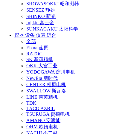
SHOWASOKKI 昭和测器
SENSEZ 静雄
SHINKO 新光
fujikin 富士金
SUNKAGAKU 太阳科学
仪器 设备 仪表 综合
全部
Ebara 荏原
RATOC
SK 新泻精机
OKK 大宫工业
YODOGAWA 淀川电机
NewEra 新时代
CENTER 相原电机
SWALLOW 斯瓦洛
LINE 莱茵精机
TDK
TACO AZBIL
TSURUGA 贺鹤电机
AMANO 安满能
OHM 欧姆电机
NACHI 不二越