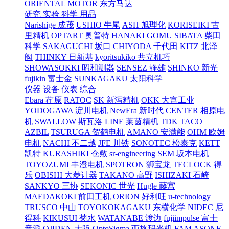
ORIENTAL MOTOR 东方马达
研究 实验 科学 用品
Narishige 成茂
USHIO 牛尾
ASH 旭理化
KORISEIKI 古
里精机
OPTART 奥普特
HANAKI GOMU
SIBATA 柴田
科学
SAKAGUCHI 坂口
CHIYODA 千代田
KITZ 北泽
阀
THINKY 日新基
kyoritsukiko 共立机巧
SHOWASOKKI 昭和测器
SENSEZ 静雄
SHINKO 新光
fujikin 富士金
SUNKAGAKU 太阳科学
仪器 设备 仪表 综合
Ebara 荏原
RATOC
SK 新泻精机
OKK 大宫工业
YODOGAWA 淀川电机
NewEra 新时代
CENTER 相原电
机
SWALLOW 斯瓦洛
LINE 莱茵精机
TDK
TACO
AZBIL
TSURUGA 贺鹤电机
AMANO 安满能
OHM 欧姆
电机
NACHI 不二越
JFE 川铁
SONOTEC 松泰克
KETT
凯特
KURASHIKI 仓敷
sr-engineering
SEM 坂本电机
TOYOZUMI 丰澄电机
SPOTRON 狮宝龙
TECLOCK 得
乐
OBISHI 大菱计器
TAKANO 高野
ISHIZAKI 石崎
SANKYO 三协
SEKONIC 世光
Hugle 藤宫
MAEDAKOKI 前田工机
ORION 好利旺
u-technology
TRUSCO 中山
TOYOKOKAGAKU 东横化学
NIDEC 尼
得科
KIKUSUI 菊水
WATANABE 渡边
fujiimpulse 富士
音派
OJIDEN 大阪
OptoSigma 西格玛光机
FAM
ASONE