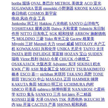
horiba 堀场
OVAL 奥巴尔
METROL 美德龙
ACO 亚光
SUGAWARA 菅原
onosokki 小野测器
KRONE
KASUGA
春日电机
COSMOS 新宇宙
电动 风动 作业 工具
Junkosha 润工社
Hakkou 八光电机
SANYO 山洋电气
YOSHITAKE 耀希达凯
Daiwa 大和電業
Tohnichi 东日制
作所
NITTO 日东电工
SGK 昭和技研
ARROW 施耐德电
气
MOLDINO 三菱
Yuko 有光工业
Ga-rew 格莱美
Miyoshi 三好
Maxpull 大力
vessel 威威
MITOLOY 水户工
机
KOWAKASEI 兴和化学
UNIKA 尤尼卡
TAIYO 太洋
IWATA 岩田
INFLIDGE 英富丽
HOZAN 宝山
SUIDEN
瑞电
Victor 胜利
IMAO 今尾
CHUCK 小林铁工
OSAKAJACK 大阪杰克
Advantec 东洋
SEKISUI 积水
KWK 广和
ASH 旭金属工业
MIGHTY
TSUBAKIMOTO
椿本
ESCO 喜一
nichiban 米琪邦
TAKANO 高野
TONE
前田
TRUSCO 中山
MASADA 正田
HAMMER 锤牌
KAKUTA 角田
MEIKO 明工社
UCHIMURA 内村
SIMCO 司美高
nabtesco 纳博特斯克
NANABOSI 七星科
学
KITO 鬼头
SANKYO 三共
fuji latex 不二精器
KONSEI 近藤
大泽 OSAWA
TSK 关西电热
IKEUCHI 池
内
kitz 开滋
CACTUS 产基
SHOWA 昭和风机