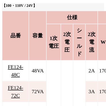
【100・110V / 24V】
仕様
シ
2次
2次
品番
容量
1次
ー
電
電
W
電圧
ル
圧
流
ド
FE124-
48VA
2A
17
48C
FE124-
72VA
3A
17
72C