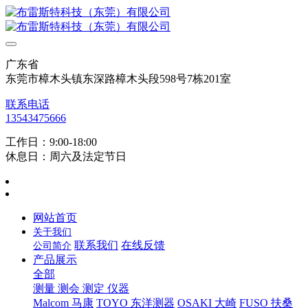
广东省
东莞市樟木头镇东深路樟木头段598号7栋201室
联系电话
13543475666
工作日：9:00-18:00
休息日：周六及法定节日
网站首页
关于我们
联系我们
在线反馈
公司简介
产品展示
全部
测量 测会 测定 仪器
Malcom 马康
TOYO 东洋测器
OSAKI 大崎
FUSO 扶桑