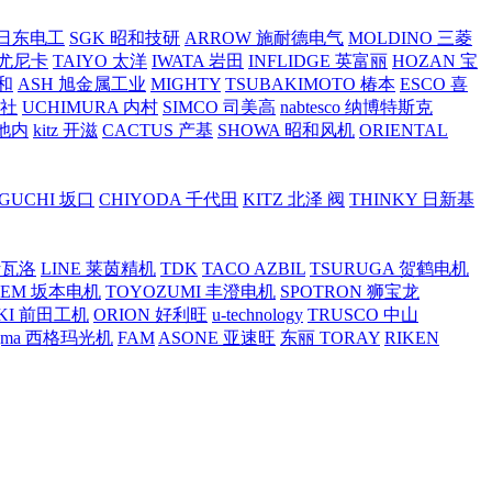
O 日东电工
SGK 昭和技研
ARROW 施耐德电气
MOLDINO 三菱
 尤尼卡
TAIYO 太洋
IWATA 岩田
INFLIDGE 英富丽
HOZAN 宝
和
ASH 旭金属工业
MIGHTY
TSUBAKIMOTO 椿本
ESCO 喜
工社
UCHIMURA 内村
SIMCO 司美高
nabtesco 纳博特斯克
 池内
kitz 开滋
CACTUS 产基
SHOWA 昭和风机
ORIENTAL
GUCHI 坂口
CHIYODA 千代田
KITZ 北泽 阀
THINKY 日新基
斯瓦洛
LINE 莱茵精机
TDK
TACO AZBIL
TSURUGA 贺鹤电机
SEM 坂本电机
TOYOZUMI 丰澄电机
SPOTRON 狮宝龙
KI 前田工机
ORION 好利旺
u-technology
TRUSCO 中山
igma 西格玛光机
FAM
ASONE 亚速旺
东丽 TORAY
RIKEN