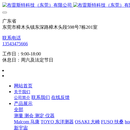
广东省
东莞市樟木头镇东深路樟木头段598号7栋201室
联系电话
13543475666
工作日：9:00-18:00
休息日：周六及法定节日
网站首页
关于我们
联系我们
在线反馈
公司简介
产品展示
全部
测量 测会 测定 仪器
Malcom 马康
TOYO 东洋测器
OSAKI 大崎
FUSO 扶桑
ho
新宇宙