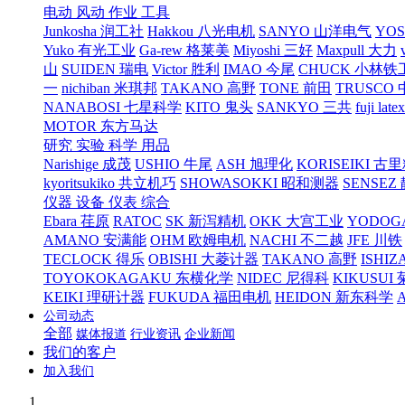
电动 风动 作业 工具
Junkosha 润工社
Hakkou 八光电机
SANYO 山洋电气
YO
Yuko 有光工业
Ga-rew 格莱美
Miyoshi 三好
Maxpull 大力
山
SUIDEN 瑞电
Victor 胜利
IMAO 今尾
CHUCK 小林铁
一
nichiban 米琪邦
TAKANO 高野
TONE 前田
TRUSCO
NANABOSI 七星科学
KITO 鬼头
SANKYO 三共
fuji l
MOTOR 东方马达
研究 实验 科学 用品
Narishige 成茂
USHIO 牛尾
ASH 旭理化
KORISEIKI 古
kyoritsukiko 共立机巧
SHOWASOKKI 昭和测器
SENSEZ
仪器 设备 仪表 综合
Ebara 荏原
RATOC
SK 新泻精机
OKK 大宫工业
YODOG
AMANO 安满能
OHM 欧姆电机
NACHI 不二越
JFE 川铁
TECLOCK 得乐
OBISHI 大菱计器
TAKANO 高野
ISHIZ
TOYOKOKAGAKU 东横化学
NIDEC 尼得科
KIKUSUI
KEIKI 理研计器
FUKUDA 福田电机
HEIDON 新东科学
公司动态
全部
媒体报道
行业资讯
企业新闻
我们的客户
加入我们