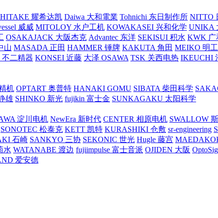
SHITAKE 耀希达凯
Daiwa 大和電業
Tohnichi 东日制作所
NITT
vessel 威威
MITOLOY 水户工机
KOWAKASEI 兴和化学
UNIKA
工
OSAKAJACK 大阪杰克
Advantec 东洋
SEKISUI 积水
KWK 广
 中山
MASADA 正田
HAMMER 锤牌
KAKUTA 角田
MEIKO 明
atex 不二精器
KONSEI 近藤
大泽 OSAWA
TSK 关西电热
IKEUCHI
里精机
OPTART 奥普特
HANAKI GOMU
SIBATA 柴田科学
SAKA
 静雄
SHINKO 新光
fujikin 富士金
SUNKAGAKU 太阳科学
AWA 淀川电机
NewEra 新时代
CENTER 相原电机
SWALLOW 
SONOTEC 松泰克
KETT 凯特
KURASHIKI 仓敷
sr-engineering
AKI 石崎
SANKYO 三协
SEKONIC 世光
Hugle 藤宫
MAEDAKO
 菊水
WATANABE 渡边
fujiimpulse 富士音派
OJIDEN 大阪
OptoS
AND 爱安德