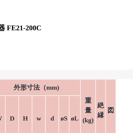
 FE21-200C
外形寸法（mm)
重
絶
量
図
縁
W
D
H
w
d
øS
øL
(kg)