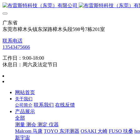
广东省
东莞市樟木头镇东深路樟木头段598号7栋201室
联系电话
13543475666
工作日：9:00-18:00
休息日：周六及法定节日
网站首页
关于我们
联系我们
在线反馈
公司简介
产品展示
全部
测量 测会 测定 仪器
Malcom 马康
TOYO 东洋测器
OSAKI 大崎
FUSO 扶桑
ho
新宇宙