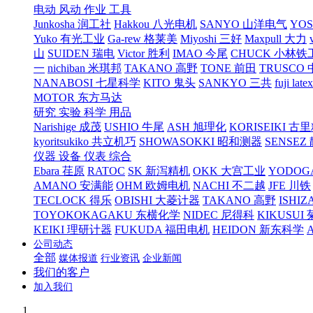
电动 风动 作业 工具
Junkosha 润工社
Hakkou 八光电机
SANYO 山洋电气
YO
Yuko 有光工业
Ga-rew 格莱美
Miyoshi 三好
Maxpull 大力
山
SUIDEN 瑞电
Victor 胜利
IMAO 今尾
CHUCK 小林铁
一
nichiban 米琪邦
TAKANO 高野
TONE 前田
TRUSCO
NANABOSI 七星科学
KITO 鬼头
SANKYO 三共
fuji l
MOTOR 东方马达
研究 实验 科学 用品
Narishige 成茂
USHIO 牛尾
ASH 旭理化
KORISEIKI 古
kyoritsukiko 共立机巧
SHOWASOKKI 昭和测器
SENSEZ
仪器 设备 仪表 综合
Ebara 荏原
RATOC
SK 新泻精机
OKK 大宫工业
YODOG
AMANO 安满能
OHM 欧姆电机
NACHI 不二越
JFE 川铁
TECLOCK 得乐
OBISHI 大菱计器
TAKANO 高野
ISHIZ
TOYOKOKAGAKU 东横化学
NIDEC 尼得科
KIKUSUI
KEIKI 理研计器
FUKUDA 福田电机
HEIDON 新东科学
公司动态
全部
媒体报道
行业资讯
企业新闻
我们的客户
加入我们