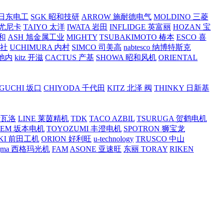
O 日东电工
SGK 昭和技研
ARROW 施耐德电气
MOLDINO 三菱
 尤尼卡
TAIYO 太洋
IWATA 岩田
INFLIDGE 英富丽
HOZAN 宝
和
ASH 旭金属工业
MIGHTY
TSUBAKIMOTO 椿本
ESCO 喜
工社
UCHIMURA 内村
SIMCO 司美高
nabtesco 纳博特斯克
 池内
kitz 开滋
CACTUS 产基
SHOWA 昭和风机
ORIENTAL
GUCHI 坂口
CHIYODA 千代田
KITZ 北泽 阀
THINKY 日新基
斯瓦洛
LINE 莱茵精机
TDK
TACO AZBIL
TSURUGA 贺鹤电机
SEM 坂本电机
TOYOZUMI 丰澄电机
SPOTRON 狮宝龙
KI 前田工机
ORION 好利旺
u-technology
TRUSCO 中山
igma 西格玛光机
FAM
ASONE 亚速旺
东丽 TORAY
RIKEN