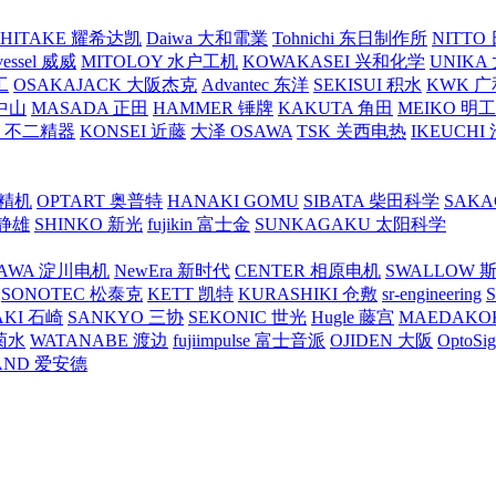
SHITAKE 耀希达凯
Daiwa 大和電業
Tohnichi 东日制作所
NITT
vessel 威威
MITOLOY 水户工机
KOWAKASEI 兴和化学
UNIKA
工
OSAKAJACK 大阪杰克
Advantec 东洋
SEKISUI 积水
KWK 广
 中山
MASADA 正田
HAMMER 锤牌
KAKUTA 角田
MEIKO 明
atex 不二精器
KONSEI 近藤
大泽 OSAWA
TSK 关西电热
IKEUCHI
里精机
OPTART 奥普特
HANAKI GOMU
SIBATA 柴田科学
SAKA
 静雄
SHINKO 新光
fujikin 富士金
SUNKAGAKU 太阳科学
AWA 淀川电机
NewEra 新时代
CENTER 相原电机
SWALLOW 
SONOTEC 松泰克
KETT 凯特
KURASHIKI 仓敷
sr-engineering
AKI 石崎
SANKYO 三协
SEKONIC 世光
Hugle 藤宫
MAEDAKO
 菊水
WATANABE 渡边
fujiimpulse 富士音派
OJIDEN 大阪
OptoS
AND 爱安德