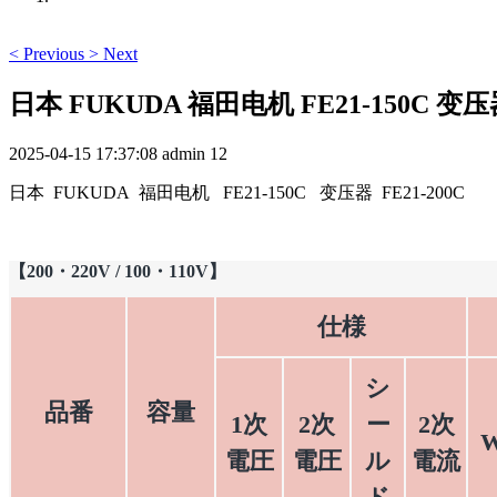
<
Previous
>
Next
日本 FUKUDA 福田电机 FE21-150C 变压器
2025-04-15 17:37:08
admin
12
日本 FUKUDA 福田电机 FE21-150C 变压器 FE21-200C
【200・220V / 100・110V】
仕様
シ
品番
容量
1次
2次
ー
2次
電圧
電圧
ル
電流