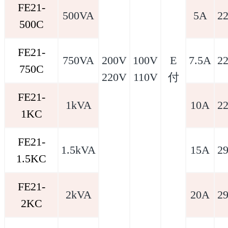
FE21-
500VA
5A
2
500C
FE21-
750VA
200V
100V
E
7.5A
2
750C
220V
110V
付
FE21-
1kVA
10A
2
1KC
FE21-
1.5kVA
15A
2
1.5KC
FE21-
2kVA
20A
2
2KC