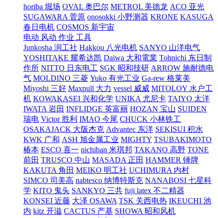
horiba 堀场
OVAL 奥巴尔
METROL 美德龙
ACO 亚光
SUGAWARA 菅原
onosokki 小野测器
KRONE
KASUGA
春日电机
COSMOS 新宇宙
电动 风动 作业 工具
Junkosha 润工社
Hakkou 八光电机
SANYO 山洋电气
YOSHITAKE 耀希达凯
Daiwa 大和電業
Tohnichi 东日制
作所
NITTO 日东电工
SGK 昭和技研
ARROW 施耐德电
气
MOLDINO 三菱
Yuko 有光工业
Ga-rew 格莱美
Miyoshi 三好
Maxpull 大力
vessel 威威
MITOLOY 水户工
机
KOWAKASEI 兴和化学
UNIKA 尤尼卡
TAIYO 太洋
IWATA 岩田
INFLIDGE 英富丽
HOZAN 宝山
SUIDEN
瑞电
Victor 胜利
IMAO 今尾
CHUCK 小林铁工
OSAKAJACK 大阪杰克
Advantec 东洋
SEKISUI 积水
KWK 广和
ASH 旭金属工业
MIGHTY
TSUBAKIMOTO
椿本
ESCO 喜一
nichiban 米琪邦
TAKANO 高野
TONE
前田
TRUSCO 中山
MASADA 正田
HAMMER 锤牌
KAKUTA 角田
MEIKO 明工社
UCHIMURA 内村
SIMCO 司美高
nabtesco 纳博特斯克
NANABOSI 七星科
学
KITO 鬼头
SANKYO 三共
fuji latex 不二精器
KONSEI 近藤
大泽 OSAWA
TSK 关西电热
IKEUCHI 池
内
kitz 开滋
CACTUS 产基
SHOWA 昭和风机