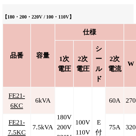
【180・200・220V / 100・110V】
仕様
シ
品番
容量
1次
2次
ー
2次
W
電圧
電圧
ル
電流
ド
FE21-
6kVA
60A
270
6KC
180V
FE21-
100V
E
7.5kVA
200V
75A
320
7.5KC
110V
付