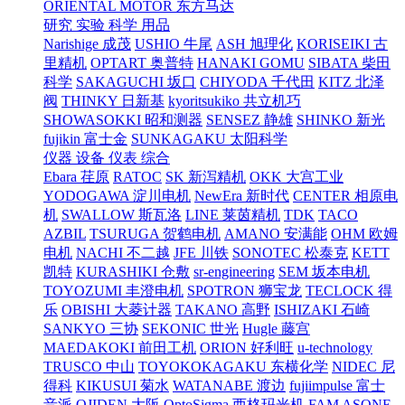
ORIENTAL MOTOR 东方马达
研究 实验 科学 用品
Narishige 成茂
USHIO 牛尾
ASH 旭理化
KORISEIKI 古
里精机
OPTART 奥普特
HANAKI GOMU
SIBATA 柴田
科学
SAKAGUCHI 坂口
CHIYODA 千代田
KITZ 北泽
阀
THINKY 日新基
kyoritsukiko 共立机巧
SHOWASOKKI 昭和测器
SENSEZ 静雄
SHINKO 新光
fujikin 富士金
SUNKAGAKU 太阳科学
仪器 设备 仪表 综合
Ebara 荏原
RATOC
SK 新泻精机
OKK 大宫工业
YODOGAWA 淀川电机
NewEra 新时代
CENTER 相原电
机
SWALLOW 斯瓦洛
LINE 莱茵精机
TDK
TACO
AZBIL
TSURUGA 贺鹤电机
AMANO 安满能
OHM 欧姆
电机
NACHI 不二越
JFE 川铁
SONOTEC 松泰克
KETT
凯特
KURASHIKI 仓敷
sr-engineering
SEM 坂本电机
TOYOZUMI 丰澄电机
SPOTRON 狮宝龙
TECLOCK 得
乐
OBISHI 大菱计器
TAKANO 高野
ISHIZAKI 石崎
SANKYO 三协
SEKONIC 世光
Hugle 藤宫
MAEDAKOKI 前田工机
ORION 好利旺
u-technology
TRUSCO 中山
TOYOKOKAGAKU 东横化学
NIDEC 尼
得科
KIKUSUI 菊水
WATANABE 渡边
fujiimpulse 富士
音派
OJIDEN 大阪
OptoSigma 西格玛光机
FAM
ASONE