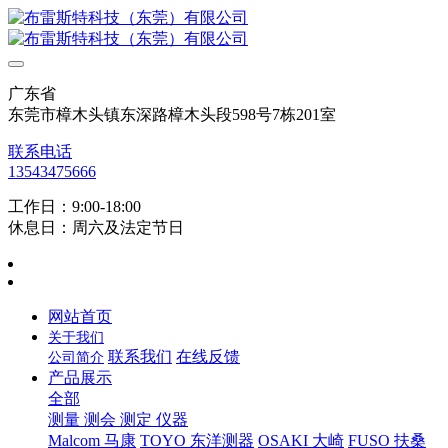
广东省
东莞市樟木头镇东深路樟木头段598号7栋201室
联系电话
13543475666
工作日：9:00-18:00
休息日：周六及法定节日
网站首页
关于我们
联系我们
在线反馈
公司简介
产品展示
全部
测量 测会 测定 仪器
Malcom 马康
TOYO 东洋测器
OSAKI 大崎
FUSO 扶桑