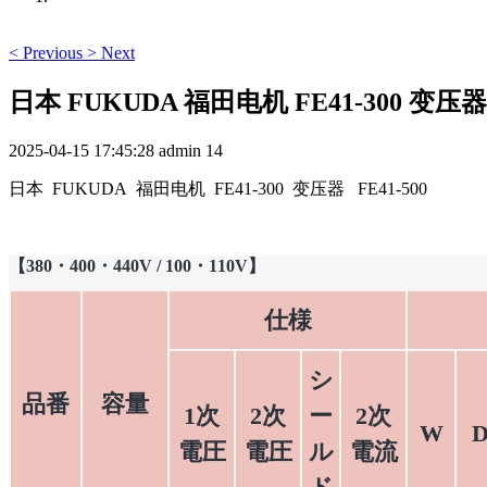
<
Previous
>
Next
日本 FUKUDA 福田电机 FE41-300 变压器 F
2025-04-15 17:45:28
admin
14
日本 FUKUDA 福田电机 FE41-300 变压器 FE41-500
【380・400・440V / 100・110V】
仕様
シ
品番
容量
1次
2次
ー
2次
W
電圧
電圧
ル
電流