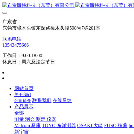
广东省
东莞市樟木头镇东深路樟木头段598号7栋201室
联系电话
13543475666
工作日：9:00-18:00
休息日：周六及法定节日
网站首页
关于我们
联系我们
在线反馈
公司简介
产品展示
全部
测量 测会 测定 仪器
Malcom 马康
TOYO 东洋测器
OSAKI 大崎
FUSO 扶桑
ho
新宇宙