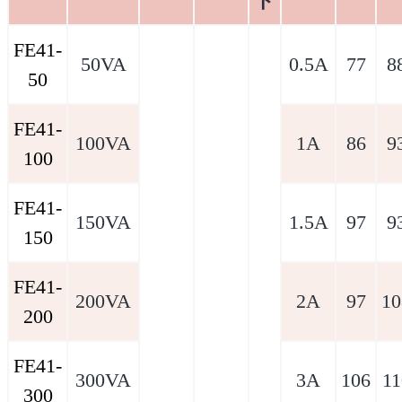
ド
FE41-
50VA
0.5A
77
8
50
FE41-
100VA
1A
86
9
100
FE41-
150VA
1.5A
97
9
150
FE41-
200VA
2A
97
10
200
FE41-
300VA
3A
106
11
300