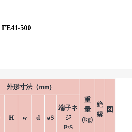
E41-500
外形寸法（mm)
重
絶
端子ネ
量
図
縁
D
H
w
d
øS
ジ
(kg)
P/S