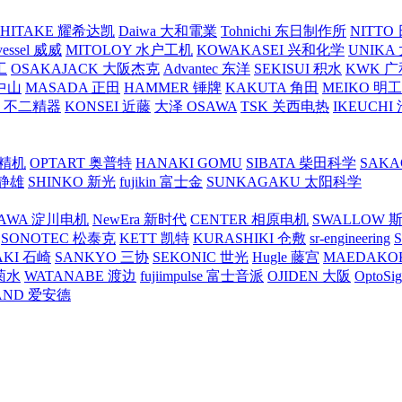
SHITAKE 耀希达凯
Daiwa 大和電業
Tohnichi 东日制作所
NITT
vessel 威威
MITOLOY 水户工机
KOWAKASEI 兴和化学
UNIKA
工
OSAKAJACK 大阪杰克
Advantec 东洋
SEKISUI 积水
KWK 广
 中山
MASADA 正田
HAMMER 锤牌
KAKUTA 角田
MEIKO 明
atex 不二精器
KONSEI 近藤
大泽 OSAWA
TSK 关西电热
IKEUCHI
里精机
OPTART 奥普特
HANAKI GOMU
SIBATA 柴田科学
SAKA
 静雄
SHINKO 新光
fujikin 富士金
SUNKAGAKU 太阳科学
AWA 淀川电机
NewEra 新时代
CENTER 相原电机
SWALLOW 
SONOTEC 松泰克
KETT 凯特
KURASHIKI 仓敷
sr-engineering
AKI 石崎
SANKYO 三协
SEKONIC 世光
Hugle 藤宫
MAEDAKO
 菊水
WATANABE 渡边
fujiimpulse 富士音派
OJIDEN 大阪
OptoS
AND 爱安德