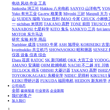
电动 风动 作业 工具
Junkosha 润工社
Hakkou 八光电机
SANYO 山洋电气
YO
Yuko 有光工业
Ga-rew 格莱美
Miyoshi 三好
Maxpull 大力
山
SUIDEN 瑞电
Victor 胜利
IMAO 今尾
CHUCK 小林铁
一
nichiban 米琪邦
TAKANO 高野
TONE 前田
TRUSCO
NANABOSI 七星科学
KITO 鬼头
SANKYO 三共
fuji l
MOTOR 东方马达
研究 实验 科学 用品
Narishige 成茂
USHIO 牛尾
ASH 旭理化
KORISEIKI 古
kyoritsukiko 共立机巧
SHOWASOKKI 昭和测器
SENSEZ
仪器 设备 仪表 综合
Ebara 荏原
RATOC
SK 新泻精机
OKK 大宫工业
YODOG
AMANO 安满能
OHM 欧姆电机
NACHI 不二越
JFE 川铁
TECLOCK 得乐
OBISHI 大菱计器
TAKANO 高野
ISHIZ
TOYOKOKAGAKU 东横化学
NIDEC 尼得科
KIKUSUI
KEIKI 理研计器
FUKUDA 福田电机
HEIDON 新东科学
公司动态
全部
媒体报道
行业资讯
企业新闻
我们的客户
加入我们