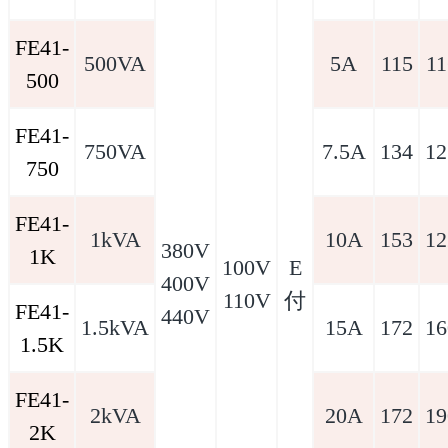
FE41-
500VA
5A
115
11
500
FE41-
750VA
7.5A
134
12
750
FE41-
1kVA
10A
153
12
380V
1K
100V
E
400V
110V
付
FE41-
440V
1.5kVA
15A
172
16
1.5K
FE41-
2kVA
20A
172
19
2K