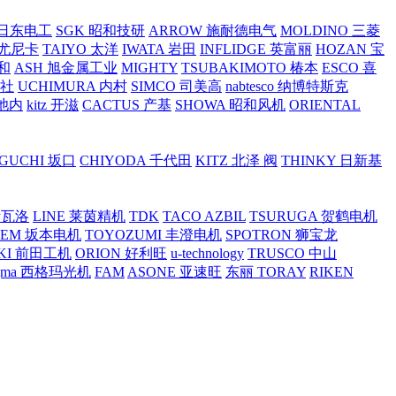
O 日东电工
SGK 昭和技研
ARROW 施耐德电气
MOLDINO 三菱
 尤尼卡
TAIYO 太洋
IWATA 岩田
INFLIDGE 英富丽
HOZAN 宝
和
ASH 旭金属工业
MIGHTY
TSUBAKIMOTO 椿本
ESCO 喜
工社
UCHIMURA 内村
SIMCO 司美高
nabtesco 纳博特斯克
 池内
kitz 开滋
CACTUS 产基
SHOWA 昭和风机
ORIENTAL
GUCHI 坂口
CHIYODA 千代田
KITZ 北泽 阀
THINKY 日新基
斯瓦洛
LINE 莱茵精机
TDK
TACO AZBIL
TSURUGA 贺鹤电机
SEM 坂本电机
TOYOZUMI 丰澄电机
SPOTRON 狮宝龙
KI 前田工机
ORION 好利旺
u-technology
TRUSCO 中山
igma 西格玛光机
FAM
ASONE 亚速旺
东丽 TORAY
RIKEN