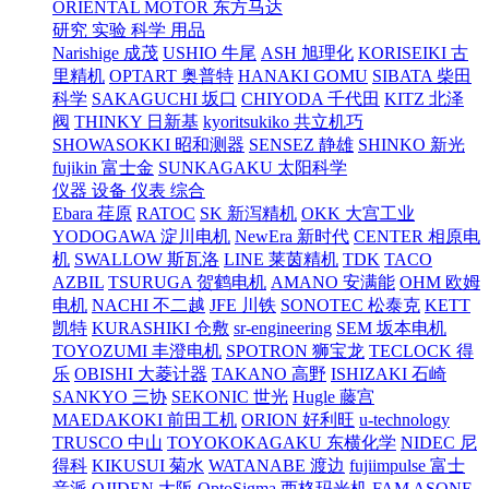
ORIENTAL MOTOR 东方马达
研究 实验 科学 用品
Narishige 成茂
USHIO 牛尾
ASH 旭理化
KORISEIKI 古
里精机
OPTART 奥普特
HANAKI GOMU
SIBATA 柴田
科学
SAKAGUCHI 坂口
CHIYODA 千代田
KITZ 北泽
阀
THINKY 日新基
kyoritsukiko 共立机巧
SHOWASOKKI 昭和测器
SENSEZ 静雄
SHINKO 新光
fujikin 富士金
SUNKAGAKU 太阳科学
仪器 设备 仪表 综合
Ebara 荏原
RATOC
SK 新泻精机
OKK 大宫工业
YODOGAWA 淀川电机
NewEra 新时代
CENTER 相原电
机
SWALLOW 斯瓦洛
LINE 莱茵精机
TDK
TACO
AZBIL
TSURUGA 贺鹤电机
AMANO 安满能
OHM 欧姆
电机
NACHI 不二越
JFE 川铁
SONOTEC 松泰克
KETT
凯特
KURASHIKI 仓敷
sr-engineering
SEM 坂本电机
TOYOZUMI 丰澄电机
SPOTRON 狮宝龙
TECLOCK 得
乐
OBISHI 大菱计器
TAKANO 高野
ISHIZAKI 石崎
SANKYO 三协
SEKONIC 世光
Hugle 藤宫
MAEDAKOKI 前田工机
ORION 好利旺
u-technology
TRUSCO 中山
TOYOKOKAGAKU 东横化学
NIDEC 尼
得科
KIKUSUI 菊水
WATANABE 渡边
fujiimpulse 富士
音派
OJIDEN 大阪
OptoSigma 西格玛光机
FAM
ASONE