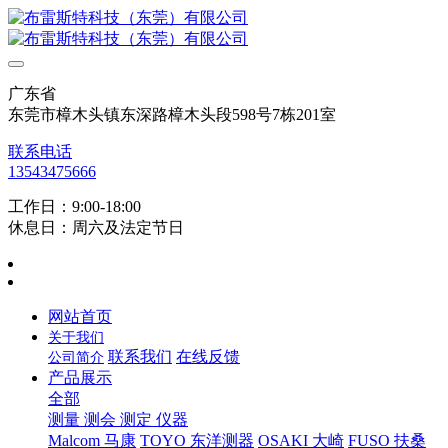
广东省
东莞市樟木头镇东深路樟木头段598号7栋201室
联系电话
13543475666
工作日：9:00-18:00
休息日：周六及法定节日
网站首页
关于我们
联系我们
在线反馈
公司简介
产品展示
全部
测量 测会 测定 仪器
Malcom 马康
TOYO 东洋测器
OSAKI 大崎
FUSO 扶桑