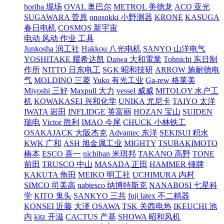
horiba 堀场
OVAL 奥巴尔
METROL 美德龙
ACO 亚光
SUGAWARA 菅原
onosokki 小野测器
KRONE
KASUGA
春日电机
COSMOS 新宇宙
电动 风动 作业 工具
Junkosha 润工社
Hakkou 八光电机
SANYO 山洋电气
YOSHITAKE 耀希达凯
Daiwa 大和電業
Tohnichi 东日制
作所
NITTO 日东电工
SGK 昭和技研
ARROW 施耐德电
气
MOLDINO 三菱
Yuko 有光工业
Ga-rew 格莱美
Miyoshi 三好
Maxpull 大力
vessel 威威
MITOLOY 水户工
机
KOWAKASEI 兴和化学
UNIKA 尤尼卡
TAIYO 太洋
IWATA 岩田
INFLIDGE 英富丽
HOZAN 宝山
SUIDEN
瑞电
Victor 胜利
IMAO 今尾
CHUCK 小林铁工
OSAKAJACK 大阪杰克
Advantec 东洋
SEKISUI 积水
KWK 广和
ASH 旭金属工业
MIGHTY
TSUBAKIMOTO
椿本
ESCO 喜一
nichiban 米琪邦
TAKANO 高野
TONE
前田
TRUSCO 中山
MASADA 正田
HAMMER 锤牌
KAKUTA 角田
MEIKO 明工社
UCHIMURA 内村
SIMCO 司美高
nabtesco 纳博特斯克
NANABOSI 七星科
学
KITO 鬼头
SANKYO 三共
fuji latex 不二精器
KONSEI 近藤
大泽 OSAWA
TSK 关西电热
IKEUCHI 池
内
kitz 开滋
CACTUS 产基
SHOWA 昭和风机