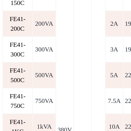
150C
FE41-
200VA
2A
1
200C
FE41-
300VA
3A
1
300C
FE41-
500VA
5A
2
500C
FE41-
750VA
7.5A
2
750C
FE41-
1kVA
10A
2
380V