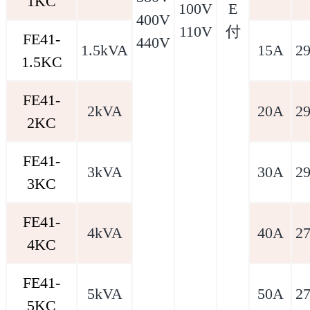
1KC
100V
E
400V
110V
付
FE41-
440V
1.5kVA
15A
2
1.5KC
FE41-
2kVA
20A
2
2KC
FE41-
3kVA
30A
2
3KC
FE41-
4kVA
40A
2
4KC
FE41-
5kVA
50A
2
5KC