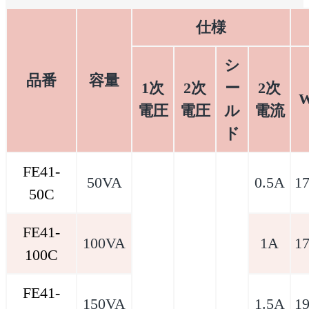
仕様
シ
品番
容量
1次
2次
ー
2次
電圧
電圧
ル
電流
ド
FE41-
50VA
0.5A
1
50C
FE41-
100VA
1A
1
100C
FE41-
150VA
1.5A
1