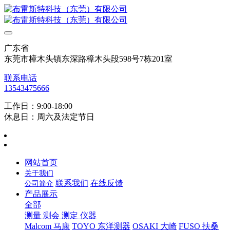
广东省
东莞市樟木头镇东深路樟木头段598号7栋201室
联系电话
13543475666
工作日：9:00-18:00
休息日：周六及法定节日
网站首页
关于我们
联系我们
在线反馈
公司简介
产品展示
全部
测量 测会 测定 仪器
Malcom 马康
TOYO 东洋测器
OSAKI 大崎
FUSO 扶桑