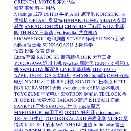
ORIENTAL MOTOR 东方马达
研究 实验 科学 用品
Narishige 成茂
USHIO 牛尾
ASH 旭理化
KORISEIKI 古
里精机
OPTART 奥普特
HANAKI GOMU
SIBATA 柴田
科学
SAKAGUCHI 坂口
CHIYODA 千代田
KITZ 北泽
阀
THINKY 日新基
kyoritsukiko 共立机巧
SHOWASOKKI 昭和测器
SENSEZ 静雄
SHINKO 新光
fujikin 富士金
SUNKAGAKU 太阳科学
仪器 设备 仪表 综合
Ebara 荏原
RATOC
SK 新泻精机
OKK 大宫工业
YODOGAWA 淀川电机
NewEra 新时代
CENTER 相原电
机
SWALLOW 斯瓦洛
LINE 莱茵精机
TDK
TACO
AZBIL
TSURUGA 贺鹤电机
AMANO 安满能
OHM 欧姆
电机
NACHI 不二越
JFE 川铁
SONOTEC 松泰克
KETT
凯特
KURASHIKI 仓敷
sr-engineering
SEM 坂本电机
TOYOZUMI 丰澄电机
SPOTRON 狮宝龙
TECLOCK 得
乐
OBISHI 大菱计器
TAKANO 高野
ISHIZAKI 石崎
SANKYO 三协
SEKONIC 世光
Hugle 藤宫
MAEDAKOKI 前田工机
ORION 好利旺
u-technology
TRUSCO 中山
TOYOKOKAGAKU 东横化学
NIDEC 尼
得科
KIKUSUI 菊水
WATANABE 渡边
fujiimpulse 富士
音派
OJIDEN 大阪
OptoSigma 西格玛光机
FAM
ASONE