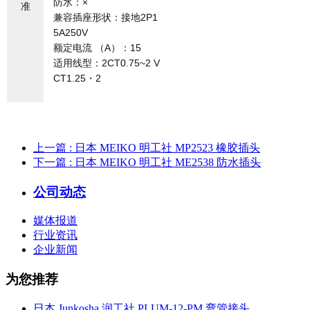
防水：×
准
兼容插座形状：接地2P1
5A250V
额定电流 （A）：15
适用线型：2CT0.75~2 V
CT1.25・2
上一篇
: 日本 MEIKO 明工社 MP2523 橡胶插头
下一篇
: 日本 MEIKO 明工社 ME2538 防水插头
公司动态
媒体报道
行业资讯
企业新闻
为您推荐
日本 Junkosha 润工社 PLUM-12-PM 弯管接头