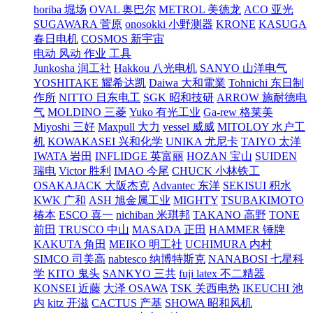
horiba 堀场
OVAL 奥巴尔
METROL 美德龙
ACO 亚光
SUGAWARA 菅原
onosokki 小野测器
KRONE
KASUGA
春日电机
COSMOS 新宇宙
电动 风动 作业 工具
Junkosha 润工社
Hakkou 八光电机
SANYO 山洋电气
YOSHITAKE 耀希达凯
Daiwa 大和電業
Tohnichi 东日制
作所
NITTO 日东电工
SGK 昭和技研
ARROW 施耐德电
气
MOLDINO 三菱
Yuko 有光工业
Ga-rew 格莱美
Miyoshi 三好
Maxpull 大力
vessel 威威
MITOLOY 水户工
机
KOWAKASEI 兴和化学
UNIKA 尤尼卡
TAIYO 太洋
IWATA 岩田
INFLIDGE 英富丽
HOZAN 宝山
SUIDEN
瑞电
Victor 胜利
IMAO 今尾
CHUCK 小林铁工
OSAKAJACK 大阪杰克
Advantec 东洋
SEKISUI 积水
KWK 广和
ASH 旭金属工业
MIGHTY
TSUBAKIMOTO
椿本
ESCO 喜一
nichiban 米琪邦
TAKANO 高野
TONE
前田
TRUSCO 中山
MASADA 正田
HAMMER 锤牌
KAKUTA 角田
MEIKO 明工社
UCHIMURA 内村
SIMCO 司美高
nabtesco 纳博特斯克
NANABOSI 七星科
学
KITO 鬼头
SANKYO 三共
fuji latex 不二精器
KONSEI 近藤
大泽 OSAWA
TSK 关西电热
IKEUCHI 池
内
kitz 开滋
CACTUS 产基
SHOWA 昭和风机