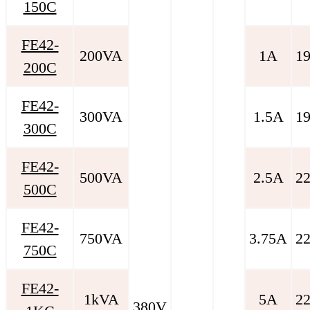
150C
FE42-
200VA
1A
1
200C
FE42-
300VA
1.5A
1
300C
FE42-
500VA
2.5A
2
500C
FE42-
750VA
3.75A
2
750C
FE42-
1kVA
5A
2
380V