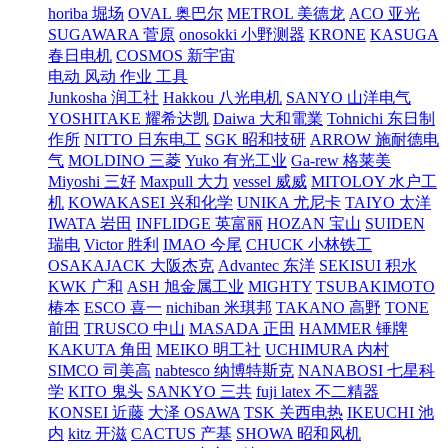
horiba 堀场
OVAL 奥巴尔
METROL 美德龙
ACO 亚光
SUGAWARA 菅原
onosokki 小野测器
KRONE
KASUGA
春日电机
COSMOS 新宇宙
电动 风动 作业 工具
Junkosha 润工社
Hakkou 八光电机
SANYO 山洋电气
YOSHITAKE 耀希达凯
Daiwa 大和電業
Tohnichi 东日制
作所
NITTO 日东电工
SGK 昭和技研
ARROW 施耐德电
气
MOLDINO 三菱
Yuko 有光工业
Ga-rew 格莱美
Miyoshi 三好
Maxpull 大力
vessel 威威
MITOLOY 水户工
机
KOWAKASEI 兴和化学
UNIKA 尤尼卡
TAIYO 太洋
IWATA 岩田
INFLIDGE 英富丽
HOZAN 宝山
SUIDEN
瑞电
Victor 胜利
IMAO 今尾
CHUCK 小林铁工
OSAKAJACK 大阪杰克
Advantec 东洋
SEKISUI 积水
KWK 广和
ASH 旭金属工业
MIGHTY
TSUBAKIMOTO
椿本
ESCO 喜一
nichiban 米琪邦
TAKANO 高野
TONE
前田
TRUSCO 中山
MASADA 正田
HAMMER 锤牌
KAKUTA 角田
MEIKO 明工社
UCHIMURA 内村
SIMCO 司美高
nabtesco 纳博特斯克
NANABOSI 七星科
学
KITO 鬼头
SANKYO 三共
fuji latex 不二精器
KONSEI 近藤
大泽 OSAWA
TSK 关西电热
IKEUCHI 池
内
kitz 开滋
CACTUS 产基
SHOWA 昭和风机