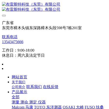
广东省
东莞市樟木头镇东深路樟木头段598号7栋201室
联系电话
13543475666
工作日：9:00-18:00
休息日：周六及法定节日
网站首页
关于我们
联系我们
在线反馈
公司简介
产品展示
全部
测量 测会 测定 仪器
Malcom 马康
TOYO 东洋测器
OSAKI 大崎
FUSO 扶桑