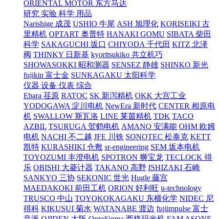
ORIENTAL MOTOR 东方马达
研究 实验 科学 用品
Narishige 成茂
USHIO 牛尾
ASH 旭理化
KORISEIKI 古
里精机
OPTART 奥普特
HANAKI GOMU
SIBATA 柴田
科学
SAKAGUCHI 坂口
CHIYODA 千代田
KITZ 北泽
阀
THINKY 日新基
kyoritsukiko 共立机巧
SHOWASOKKI 昭和测器
SENSEZ 静雄
SHINKO 新光
fujikin 富士金
SUNKAGAKU 太阳科学
仪器 设备 仪表 综合
Ebara 荏原
RATOC
SK 新泻精机
OKK 大宫工业
YODOGAWA 淀川电机
NewEra 新时代
CENTER 相原电
机
SWALLOW 斯瓦洛
LINE 莱茵精机
TDK
TACO
AZBIL
TSURUGA 贺鹤电机
AMANO 安满能
OHM 欧姆
电机
NACHI 不二越
JFE 川铁
SONOTEC 松泰克
KETT
凯特
KURASHIKI 仓敷
sr-engineering
SEM 坂本电机
TOYOZUMI 丰澄电机
SPOTRON 狮宝龙
TECLOCK 得
乐
OBISHI 大菱计器
TAKANO 高野
ISHIZAKI 石崎
SANKYO 三协
SEKONIC 世光
Hugle 藤宫
MAEDAKOKI 前田工机
ORION 好利旺
u-technology
TRUSCO 中山
TOYOKOKAGAKU 东横化学
NIDEC 尼
得科
KIKUSUI 菊水
WATANABE 渡边
fujiimpulse 富士
音派
OJIDEN 大阪
OptoSigma 西格玛光机
FAM
ASONE