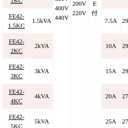
1KC
200V
E
400V
220V
付
FE42-
440V
1.5kVA
7.5A
2
1.5KC
FE42-
2kVA
10A
2
2KC
FE42-
3kVA
15A
2
3KC
FE42-
4kVA
20A
2
4KC
FE42-
5kVA
25A
2
5KC