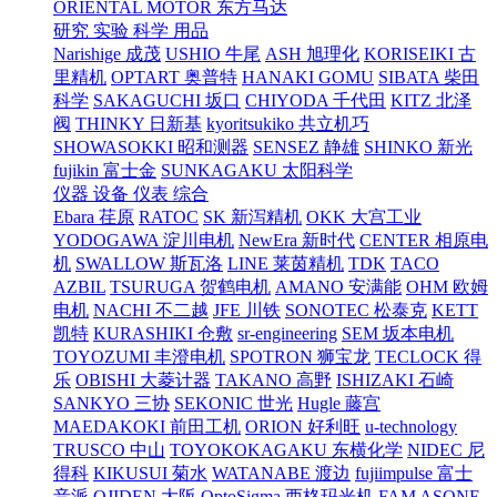
ORIENTAL MOTOR 东方马达
研究 实验 科学 用品
Narishige 成茂
USHIO 牛尾
ASH 旭理化
KORISEIKI 古
里精机
OPTART 奥普特
HANAKI GOMU
SIBATA 柴田
科学
SAKAGUCHI 坂口
CHIYODA 千代田
KITZ 北泽
阀
THINKY 日新基
kyoritsukiko 共立机巧
SHOWASOKKI 昭和测器
SENSEZ 静雄
SHINKO 新光
fujikin 富士金
SUNKAGAKU 太阳科学
仪器 设备 仪表 综合
Ebara 荏原
RATOC
SK 新泻精机
OKK 大宫工业
YODOGAWA 淀川电机
NewEra 新时代
CENTER 相原电
机
SWALLOW 斯瓦洛
LINE 莱茵精机
TDK
TACO
AZBIL
TSURUGA 贺鹤电机
AMANO 安满能
OHM 欧姆
电机
NACHI 不二越
JFE 川铁
SONOTEC 松泰克
KETT
凯特
KURASHIKI 仓敷
sr-engineering
SEM 坂本电机
TOYOZUMI 丰澄电机
SPOTRON 狮宝龙
TECLOCK 得
乐
OBISHI 大菱计器
TAKANO 高野
ISHIZAKI 石崎
SANKYO 三协
SEKONIC 世光
Hugle 藤宫
MAEDAKOKI 前田工机
ORION 好利旺
u-technology
TRUSCO 中山
TOYOKOKAGAKU 东横化学
NIDEC 尼
得科
KIKUSUI 菊水
WATANABE 渡边
fujiimpulse 富士
音派
OJIDEN 大阪
OptoSigma 西格玛光机
FAM
ASONE