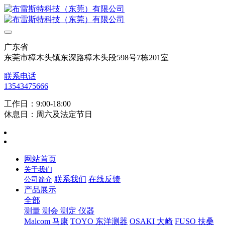
广东省
东莞市樟木头镇东深路樟木头段598号7栋201室
联系电话
13543475666
工作日：9:00-18:00
休息日：周六及法定节日
网站首页
关于我们
联系我们
在线反馈
公司简介
产品展示
全部
测量 测会 测定 仪器
Malcom 马康
TOYO 东洋测器
OSAKI 大崎
FUSO 扶桑