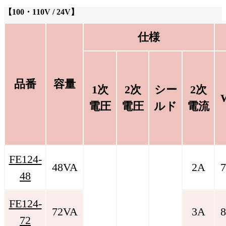
【100・110V / 24V】
仕様
品番
容量
1次
2次
シー
2次
電圧
電圧
ルド
電流
FE124-
48VA
2A
7
48
FE124-
72VA
3A
8
72