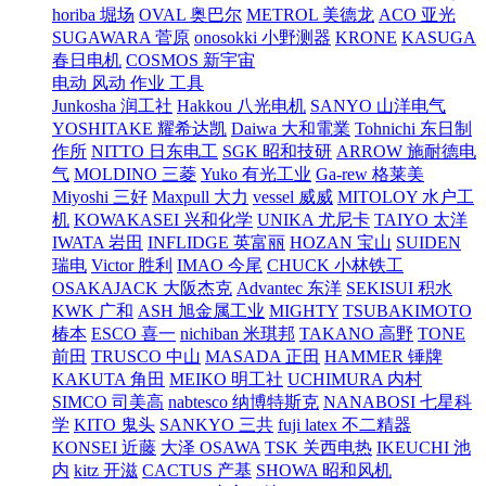
horiba 堀场
OVAL 奥巴尔
METROL 美德龙
ACO 亚光
SUGAWARA 菅原
onosokki 小野测器
KRONE
KASUGA
春日电机
COSMOS 新宇宙
电动 风动 作业 工具
Junkosha 润工社
Hakkou 八光电机
SANYO 山洋电气
YOSHITAKE 耀希达凯
Daiwa 大和電業
Tohnichi 东日制
作所
NITTO 日东电工
SGK 昭和技研
ARROW 施耐德电
气
MOLDINO 三菱
Yuko 有光工业
Ga-rew 格莱美
Miyoshi 三好
Maxpull 大力
vessel 威威
MITOLOY 水户工
机
KOWAKASEI 兴和化学
UNIKA 尤尼卡
TAIYO 太洋
IWATA 岩田
INFLIDGE 英富丽
HOZAN 宝山
SUIDEN
瑞电
Victor 胜利
IMAO 今尾
CHUCK 小林铁工
OSAKAJACK 大阪杰克
Advantec 东洋
SEKISUI 积水
KWK 广和
ASH 旭金属工业
MIGHTY
TSUBAKIMOTO
椿本
ESCO 喜一
nichiban 米琪邦
TAKANO 高野
TONE
前田
TRUSCO 中山
MASADA 正田
HAMMER 锤牌
KAKUTA 角田
MEIKO 明工社
UCHIMURA 内村
SIMCO 司美高
nabtesco 纳博特斯克
NANABOSI 七星科
学
KITO 鬼头
SANKYO 三共
fuji latex 不二精器
KONSEI 近藤
大泽 OSAWA
TSK 关西电热
IKEUCHI 池
内
kitz 开滋
CACTUS 产基
SHOWA 昭和风机