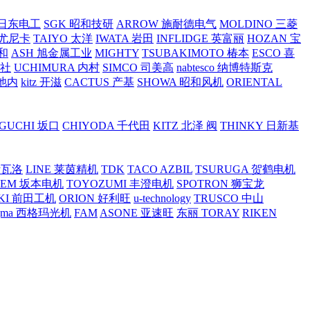
O 日东电工
SGK 昭和技研
ARROW 施耐德电气
MOLDINO 三菱
 尤尼卡
TAIYO 太洋
IWATA 岩田
INFLIDGE 英富丽
HOZAN 宝
和
ASH 旭金属工业
MIGHTY
TSUBAKIMOTO 椿本
ESCO 喜
工社
UCHIMURA 内村
SIMCO 司美高
nabtesco 纳博特斯克
 池内
kitz 开滋
CACTUS 产基
SHOWA 昭和风机
ORIENTAL
GUCHI 坂口
CHIYODA 千代田
KITZ 北泽 阀
THINKY 日新基
斯瓦洛
LINE 莱茵精机
TDK
TACO AZBIL
TSURUGA 贺鹤电机
SEM 坂本电机
TOYOZUMI 丰澄电机
SPOTRON 狮宝龙
KI 前田工机
ORION 好利旺
u-technology
TRUSCO 中山
igma 西格玛光机
FAM
ASONE 亚速旺
东丽 TORAY
RIKEN