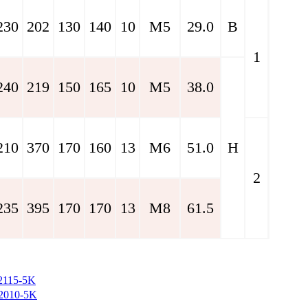
230
202
130
140
10
M5
29.0
B
1
240
219
150
165
10
M5
38.0
210
370
170
160
13
M6
51.0
H
2
235
395
170
170
13
M8
61.5
115-5K
010-5K