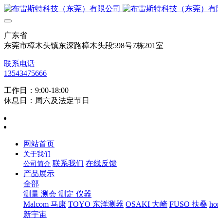
广东省
东莞市樟木头镇东深路樟木头段598号7栋201室
联系电话
13543475666
工作日：9:00-18:00
休息日：周六及法定节日
网站首页
关于我们
联系我们
在线反馈
公司简介
产品展示
全部
测量 测会 测定 仪器
Malcom 马康
TOYO 东洋测器
OSAKI 大崎
FUSO 扶桑
ho
新宇宙