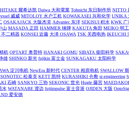
SHITAKE 耀希达凯
Daiwa 大和電業
Tohnichi 东日制作所
NITT
vessel 威威
MITOLOY 水户工机
KOWAKASEI 兴和化学
UNIKA
工
OSAKAJACK 大阪杰克
Advantec 东洋
SEKISUI 积水
KWK 广
 中山
MASADA 正田
HAMMER 锤牌
KAKUTA 角田
MEIKO 明
atex 不二精器
KONSEI 近藤
大泽 OSAWA
TSK 关西电热
IKEUCHI
里精机
OPTART 奥普特
HANAKI GOMU
SIBATA 柴田科学
SAKA
 静雄
SHINKO 新光
fujikin 富士金
SUNKAGAKU 太阳科学
AWA 淀川电机
NewEra 新时代
CENTER 相原电机
SWALLOW 
SONOTEC 松泰克
KETT 凯特
KURASHIKI 仓敷
sr-engineering
AKI 石崎
SANKYO 三协
SEKONIC 世光
Hugle 藤宫
MAEDAKO
 菊水
WATANABE 渡边
fujiimpulse 富士音派
OJIDEN 大阪
OptoS
AND 爱安德