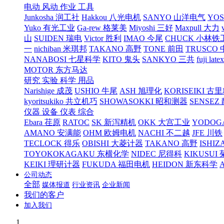
电动 风动 作业 工具
Junkosha 润工社
Hakkou 八光电机
SANYO 山洋电气
YO
Yuko 有光工业
Ga-rew 格莱美
Miyoshi 三好
Maxpull 大力
山
SUIDEN 瑞电
Victor 胜利
IMAO 今尾
CHUCK 小林铁
一
nichiban 米琪邦
TAKANO 高野
TONE 前田
TRUSCO
NANABOSI 七星科学
KITO 鬼头
SANKYO 三共
fuji l
MOTOR 东方马达
研究 实验 科学 用品
Narishige 成茂
USHIO 牛尾
ASH 旭理化
KORISEIKI 古
kyoritsukiko 共立机巧
SHOWASOKKI 昭和测器
SENSEZ
仪器 设备 仪表 综合
Ebara 荏原
RATOC
SK 新泻精机
OKK 大宫工业
YODOG
AMANO 安满能
OHM 欧姆电机
NACHI 不二越
JFE 川铁
TECLOCK 得乐
OBISHI 大菱计器
TAKANO 高野
ISHIZ
TOYOKOKAGAKU 东横化学
NIDEC 尼得科
KIKUSUI
KEIKI 理研计器
FUKUDA 福田电机
HEIDON 新东科学
公司动态
全部
媒体报道
行业资讯
企业新闻
我们的客户
加入我们