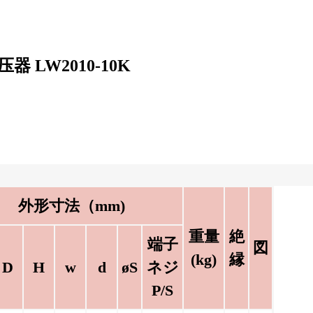
压器 LW2010-10K
外形寸法（mm)
重量
絶
端子
図
(kg)
縁
D
H
w
d
øS
ネジ
P/S