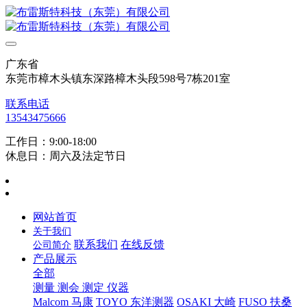
广东省
东莞市樟木头镇东深路樟木头段598号7栋201室
联系电话
13543475666
工作日：9:00-18:00
休息日：周六及法定节日
网站首页
关于我们
联系我们
在线反馈
公司简介
产品展示
全部
测量 测会 测定 仪器
Malcom 马康
TOYO 东洋测器
OSAKI 大崎
FUSO 扶桑