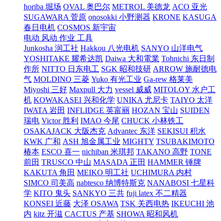
horiba 堀场
OVAL 奥巴尔
METROL 美德龙
ACO 亚光
SUGAWARA 菅原
onosokki 小野测器
KRONE
KASUGA
春日电机
COSMOS 新宇宙
电动 风动 作业 工具
Junkosha 润工社
Hakkou 八光电机
SANYO 山洋电气
YOSHITAKE 耀希达凯
Daiwa 大和電業
Tohnichi 东日制
作所
NITTO 日东电工
SGK 昭和技研
ARROW 施耐德电
气
MOLDINO 三菱
Yuko 有光工业
Ga-rew 格莱美
Miyoshi 三好
Maxpull 大力
vessel 威威
MITOLOY 水户工
机
KOWAKASEI 兴和化学
UNIKA 尤尼卡
TAIYO 太洋
IWATA 岩田
INFLIDGE 英富丽
HOZAN 宝山
SUIDEN
瑞电
Victor 胜利
IMAO 今尾
CHUCK 小林铁工
OSAKAJACK 大阪杰克
Advantec 东洋
SEKISUI 积水
KWK 广和
ASH 旭金属工业
MIGHTY
TSUBAKIMOTO
椿本
ESCO 喜一
nichiban 米琪邦
TAKANO 高野
TONE
前田
TRUSCO 中山
MASADA 正田
HAMMER 锤牌
KAKUTA 角田
MEIKO 明工社
UCHIMURA 内村
SIMCO 司美高
nabtesco 纳博特斯克
NANABOSI 七星科
学
KITO 鬼头
SANKYO 三共
fuji latex 不二精器
KONSEI 近藤
大泽 OSAWA
TSK 关西电热
IKEUCHI 池
内
kitz 开滋
CACTUS 产基
SHOWA 昭和风机