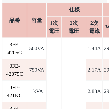
仕様
品番
容量
1次
2次
2次
電圧
電圧
電流
3FE-
500VA
1.44A
2
4205C
3FE-
750VA
2.17A
2
42075C
3FE-
1kVA
2.88A
2
421KC
3FE-