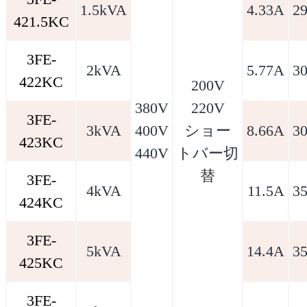
1.5kVA
4.33A
2
421.5KC
3FE-
2kVA
5.77A
3
422KC
200V
380V
220V
3FE-
3kVA
400V
ショー
8.66A
3
423KC
440V
トバー切
替
3FE-
4kVA
11.5A
3
424KC
3FE-
5kVA
14.4A
3
425KC
3FE-