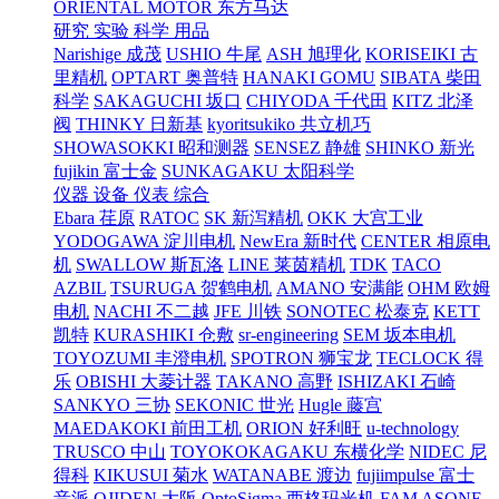
ORIENTAL MOTOR 东方马达
研究 实验 科学 用品
Narishige 成茂
USHIO 牛尾
ASH 旭理化
KORISEIKI 古
里精机
OPTART 奥普特
HANAKI GOMU
SIBATA 柴田
科学
SAKAGUCHI 坂口
CHIYODA 千代田
KITZ 北泽
阀
THINKY 日新基
kyoritsukiko 共立机巧
SHOWASOKKI 昭和测器
SENSEZ 静雄
SHINKO 新光
fujikin 富士金
SUNKAGAKU 太阳科学
仪器 设备 仪表 综合
Ebara 荏原
RATOC
SK 新泻精机
OKK 大宫工业
YODOGAWA 淀川电机
NewEra 新时代
CENTER 相原电
机
SWALLOW 斯瓦洛
LINE 莱茵精机
TDK
TACO
AZBIL
TSURUGA 贺鹤电机
AMANO 安满能
OHM 欧姆
电机
NACHI 不二越
JFE 川铁
SONOTEC 松泰克
KETT
凯特
KURASHIKI 仓敷
sr-engineering
SEM 坂本电机
TOYOZUMI 丰澄电机
SPOTRON 狮宝龙
TECLOCK 得
乐
OBISHI 大菱计器
TAKANO 高野
ISHIZAKI 石崎
SANKYO 三协
SEKONIC 世光
Hugle 藤宫
MAEDAKOKI 前田工机
ORION 好利旺
u-technology
TRUSCO 中山
TOYOKOKAGAKU 东横化学
NIDEC 尼
得科
KIKUSUI 菊水
WATANABE 渡边
fujiimpulse 富士
音派
OJIDEN 大阪
OptoSigma 西格玛光机
FAM
ASONE