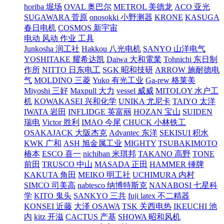
horiba 堀场
OVAL 奥巴尔
METROL 美德龙
ACO 亚光
SUGAWARA 菅原
onosokki 小野测器
KRONE
KASUGA
春日电机
COSMOS 新宇宙
电动 风动 作业 工具
Junkosha 润工社
Hakkou 八光电机
SANYO 山洋电气
YOSHITAKE 耀希达凯
Daiwa 大和電業
Tohnichi 东日制
作所
NITTO 日东电工
SGK 昭和技研
ARROW 施耐德电
气
MOLDINO 三菱
Yuko 有光工业
Ga-rew 格莱美
Miyoshi 三好
Maxpull 大力
vessel 威威
MITOLOY 水户工
机
KOWAKASEI 兴和化学
UNIKA 尤尼卡
TAIYO 太洋
IWATA 岩田
INFLIDGE 英富丽
HOZAN 宝山
SUIDEN
瑞电
Victor 胜利
IMAO 今尾
CHUCK 小林铁工
OSAKAJACK 大阪杰克
Advantec 东洋
SEKISUI 积水
KWK 广和
ASH 旭金属工业
MIGHTY
TSUBAKIMOTO
椿本
ESCO 喜一
nichiban 米琪邦
TAKANO 高野
TONE
前田
TRUSCO 中山
MASADA 正田
HAMMER 锤牌
KAKUTA 角田
MEIKO 明工社
UCHIMURA 内村
SIMCO 司美高
nabtesco 纳博特斯克
NANABOSI 七星科
学
KITO 鬼头
SANKYO 三共
fuji latex 不二精器
KONSEI 近藤
大泽 OSAWA
TSK 关西电热
IKEUCHI 池
内
kitz 开滋
CACTUS 产基
SHOWA 昭和风机