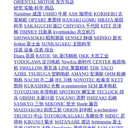
ORIENTAL MOTOR 东方马达
研究 实验 科学 用品
Narishige 成茂
USHIO 牛尾
ASH 旭理化
KORISEIKI 古
里精机
OPTART 奥普特
HANAKI GOMU
SIBATA 柴田
科学
SAKAGUCHI 坂口
CHIYODA 千代田
KITZ 北泽
阀
THINKY 日新基
kyoritsukiko 共立机巧
SHOWASOKKI 昭和测器
SENSEZ 静雄
SHINKO 新光
fujikin 富士金
SUNKAGAKU 太阳科学
仪器 设备 仪表 综合
Ebara 荏原
RATOC
SK 新泻精机
OKK 大宫工业
YODOGAWA 淀川电机
NewEra 新时代
CENTER 相原电
机
SWALLOW 斯瓦洛
LINE 莱茵精机
TDK
TACO
AZBIL
TSURUGA 贺鹤电机
AMANO 安满能
OHM 欧姆
电机
NACHI 不二越
JFE 川铁
SONOTEC 松泰克
KETT
凯特
KURASHIKI 仓敷
sr-engineering
SEM 坂本电机
TOYOZUMI 丰澄电机
SPOTRON 狮宝龙
TECLOCK 得
乐
OBISHI 大菱计器
TAKANO 高野
ISHIZAKI 石崎
SANKYO 三协
SEKONIC 世光
Hugle 藤宫
MAEDAKOKI 前田工机
ORION 好利旺
u-technology
TRUSCO 中山
TOYOKOKAGAKU 东横化学
NIDEC 尼
得科
KIKUSUI 菊水
WATANABE 渡边
fujiimpulse 富士
音派
OJIDEN 大阪
OptoSigma 西格玛光机
FAM
ASONE