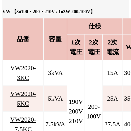
VW 【3ø190・200・210V / 1ø3W 200-100V】
仕様
品番
容量
1次
2次
2次
電圧
電圧
電流
VW2020-
3kVA
15A
30
3KC
VW2020-
5kVA
25A
35
190V
5KC
200-
200V
100V
VW2020-
210V
7.5kVA
37.5A
40
7.5KC