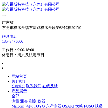
广东省
东莞市樟木头镇东深路樟木头段598号7栋201室
联系电话
13543475666
工作日：9:00-18:00
休息日：周六及法定节日
网站首页
关于我们
联系我们
在线反馈
公司简介
产品展示
全部
测量 测会 测定 仪器
Malcom 马康
TOYO 东洋测器
OSAKI 大崎
FUSO 扶桑