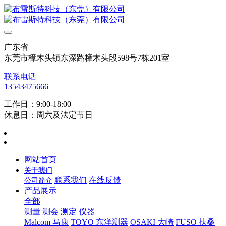
广东省
东莞市樟木头镇东深路樟木头段598号7栋201室
联系电话
13543475666
工作日：9:00-18:00
休息日：周六及法定节日
网站首页
关于我们
联系我们
在线反馈
公司简介
产品展示
全部
测量 测会 测定 仪器
Malcom 马康
TOYO 东洋测器
OSAKI 大崎
FUSO 扶桑