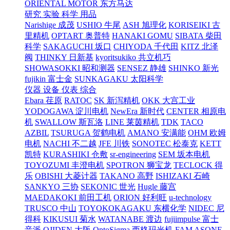
ORIENTAL MOTOR 东方马达
研究 实验 科学 用品
Narishige 成茂
USHIO 牛尾
ASH 旭理化
KORISEIKI 古
里精机
OPTART 奥普特
HANAKI GOMU
SIBATA 柴田
科学
SAKAGUCHI 坂口
CHIYODA 千代田
KITZ 北泽
阀
THINKY 日新基
kyoritsukiko 共立机巧
SHOWASOKKI 昭和测器
SENSEZ 静雄
SHINKO 新光
fujikin 富士金
SUNKAGAKU 太阳科学
仪器 设备 仪表 综合
Ebara 荏原
RATOC
SK 新泻精机
OKK 大宫工业
YODOGAWA 淀川电机
NewEra 新时代
CENTER 相原电
机
SWALLOW 斯瓦洛
LINE 莱茵精机
TDK
TACO
AZBIL
TSURUGA 贺鹤电机
AMANO 安满能
OHM 欧姆
电机
NACHI 不二越
JFE 川铁
SONOTEC 松泰克
KETT
凯特
KURASHIKI 仓敷
sr-engineering
SEM 坂本电机
TOYOZUMI 丰澄电机
SPOTRON 狮宝龙
TECLOCK 得
乐
OBISHI 大菱计器
TAKANO 高野
ISHIZAKI 石崎
SANKYO 三协
SEKONIC 世光
Hugle 藤宫
MAEDAKOKI 前田工机
ORION 好利旺
u-technology
TRUSCO 中山
TOYOKOKAGAKU 东横化学
NIDEC 尼
得科
KIKUSUI 菊水
WATANABE 渡边
fujiimpulse 富士
音派
OJIDEN 大阪
OptoSigma 西格玛光机
FAM
ASONE