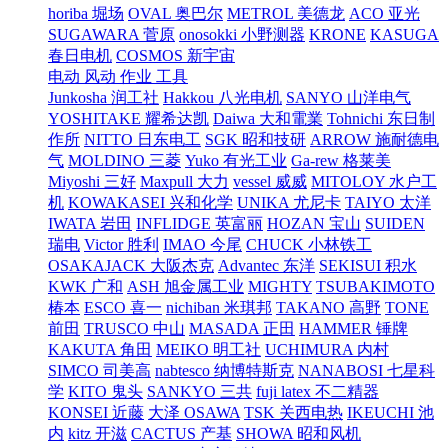
horiba 堀场
OVAL 奥巴尔
METROL 美德龙
ACO 亚光
SUGAWARA 菅原
onosokki 小野测器
KRONE
KASUGA
春日电机
COSMOS 新宇宙
电动 风动 作业 工具
Junkosha 润工社
Hakkou 八光电机
SANYO 山洋电气
YOSHITAKE 耀希达凯
Daiwa 大和電業
Tohnichi 东日制
作所
NITTO 日东电工
SGK 昭和技研
ARROW 施耐德电
气
MOLDINO 三菱
Yuko 有光工业
Ga-rew 格莱美
Miyoshi 三好
Maxpull 大力
vessel 威威
MITOLOY 水户工
机
KOWAKASEI 兴和化学
UNIKA 尤尼卡
TAIYO 太洋
IWATA 岩田
INFLIDGE 英富丽
HOZAN 宝山
SUIDEN
瑞电
Victor 胜利
IMAO 今尾
CHUCK 小林铁工
OSAKAJACK 大阪杰克
Advantec 东洋
SEKISUI 积水
KWK 广和
ASH 旭金属工业
MIGHTY
TSUBAKIMOTO
椿本
ESCO 喜一
nichiban 米琪邦
TAKANO 高野
TONE
前田
TRUSCO 中山
MASADA 正田
HAMMER 锤牌
KAKUTA 角田
MEIKO 明工社
UCHIMURA 内村
SIMCO 司美高
nabtesco 纳博特斯克
NANABOSI 七星科
学
KITO 鬼头
SANKYO 三共
fuji latex 不二精器
KONSEI 近藤
大泽 OSAWA
TSK 关西电热
IKEUCHI 池
内
kitz 开滋
CACTUS 产基
SHOWA 昭和风机