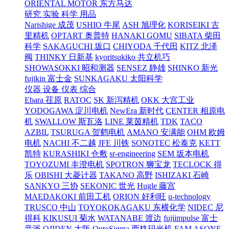
ORIENTAL MOTOR 东方马达
研究 实验 科学 用品
Narishige 成茂
USHIO 牛尾
ASH 旭理化
KORISEIKI 古
里精机
OPTART 奥普特
HANAKI GOMU
SIBATA 柴田
科学
SAKAGUCHI 坂口
CHIYODA 千代田
KITZ 北泽
阀
THINKY 日新基
kyoritsukiko 共立机巧
SHOWASOKKI 昭和测器
SENSEZ 静雄
SHINKO 新光
fujikin 富士金
SUNKAGAKU 太阳科学
仪器 设备 仪表 综合
Ebara 荏原
RATOC
SK 新泻精机
OKK 大宫工业
YODOGAWA 淀川电机
NewEra 新时代
CENTER 相原电
机
SWALLOW 斯瓦洛
LINE 莱茵精机
TDK
TACO
AZBIL
TSURUGA 贺鹤电机
AMANO 安满能
OHM 欧姆
电机
NACHI 不二越
JFE 川铁
SONOTEC 松泰克
KETT
凯特
KURASHIKI 仓敷
sr-engineering
SEM 坂本电机
TOYOZUMI 丰澄电机
SPOTRON 狮宝龙
TECLOCK 得
乐
OBISHI 大菱计器
TAKANO 高野
ISHIZAKI 石崎
SANKYO 三协
SEKONIC 世光
Hugle 藤宫
MAEDAKOKI 前田工机
ORION 好利旺
u-technology
TRUSCO 中山
TOYOKOKAGAKU 东横化学
NIDEC 尼
得科
KIKUSUI 菊水
WATANABE 渡边
fujiimpulse 富士
音派
OJIDEN 大阪
OptoSigma 西格玛光机
FAM
ASONE