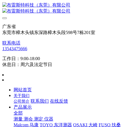
广东省
东莞市樟木头镇东深路樟木头段598号7栋201室
联系电话
13543475666
工作日：9:00-18:00
休息日：周六及法定节日
网站首页
关于我们
联系我们
在线反馈
公司简介
产品展示
全部
测量 测会 测定 仪器
Malcom 马康
TOYO 东洋测器
OSAKI 大崎
FUSO 扶桑