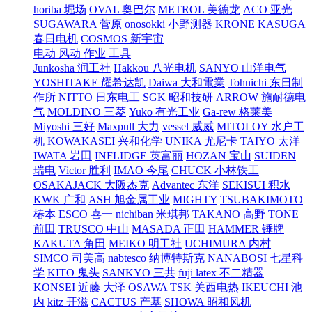
horiba 堀场
OVAL 奥巴尔
METROL 美德龙
ACO 亚光
SUGAWARA 菅原
onosokki 小野测器
KRONE
KASUGA
春日电机
COSMOS 新宇宙
电动 风动 作业 工具
Junkosha 润工社
Hakkou 八光电机
SANYO 山洋电气
YOSHITAKE 耀希达凯
Daiwa 大和電業
Tohnichi 东日制
作所
NITTO 日东电工
SGK 昭和技研
ARROW 施耐德电
气
MOLDINO 三菱
Yuko 有光工业
Ga-rew 格莱美
Miyoshi 三好
Maxpull 大力
vessel 威威
MITOLOY 水户工
机
KOWAKASEI 兴和化学
UNIKA 尤尼卡
TAIYO 太洋
IWATA 岩田
INFLIDGE 英富丽
HOZAN 宝山
SUIDEN
瑞电
Victor 胜利
IMAO 今尾
CHUCK 小林铁工
OSAKAJACK 大阪杰克
Advantec 东洋
SEKISUI 积水
KWK 广和
ASH 旭金属工业
MIGHTY
TSUBAKIMOTO
椿本
ESCO 喜一
nichiban 米琪邦
TAKANO 高野
TONE
前田
TRUSCO 中山
MASADA 正田
HAMMER 锤牌
KAKUTA 角田
MEIKO 明工社
UCHIMURA 内村
SIMCO 司美高
nabtesco 纳博特斯克
NANABOSI 七星科
学
KITO 鬼头
SANKYO 三共
fuji latex 不二精器
KONSEI 近藤
大泽 OSAWA
TSK 关西电热
IKEUCHI 池
内
kitz 开滋
CACTUS 产基
SHOWA 昭和风机