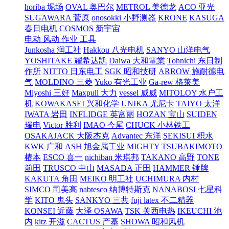
horiba 堀场
OVAL 奥巴尔
METROL 美德龙
ACO 亚光
SUGAWARA 菅原
onosokki 小野测器
KRONE
KASUGA
春日电机
COSMOS 新宇宙
电动 风动 作业 工具
Junkosha 润工社
Hakkou 八光电机
SANYO 山洋电气
YOSHITAKE 耀希达凯
Daiwa 大和電業
Tohnichi 东日制
作所
NITTO 日东电工
SGK 昭和技研
ARROW 施耐德电
气
MOLDINO 三菱
Yuko 有光工业
Ga-rew 格莱美
Miyoshi 三好
Maxpull 大力
vessel 威威
MITOLOY 水户工
机
KOWAKASEI 兴和化学
UNIKA 尤尼卡
TAIYO 太洋
IWATA 岩田
INFLIDGE 英富丽
HOZAN 宝山
SUIDEN
瑞电
Victor 胜利
IMAO 今尾
CHUCK 小林铁工
OSAKAJACK 大阪杰克
Advantec 东洋
SEKISUI 积水
KWK 广和
ASH 旭金属工业
MIGHTY
TSUBAKIMOTO
椿本
ESCO 喜一
nichiban 米琪邦
TAKANO 高野
TONE
前田
TRUSCO 中山
MASADA 正田
HAMMER 锤牌
KAKUTA 角田
MEIKO 明工社
UCHIMURA 内村
SIMCO 司美高
nabtesco 纳博特斯克
NANABOSI 七星科
学
KITO 鬼头
SANKYO 三共
fuji latex 不二精器
KONSEI 近藤
大泽 OSAWA
TSK 关西电热
IKEUCHI 池
内
kitz 开滋
CACTUS 产基
SHOWA 昭和风机