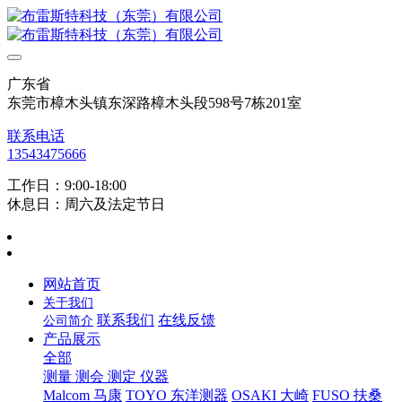
广东省
东莞市樟木头镇东深路樟木头段598号7栋201室
联系电话
13543475666
工作日：9:00-18:00
休息日：周六及法定节日
网站首页
关于我们
联系我们
在线反馈
公司简介
产品展示
全部
测量 测会 测定 仪器
Malcom 马康
TOYO 东洋测器
OSAKI 大崎
FUSO 扶桑