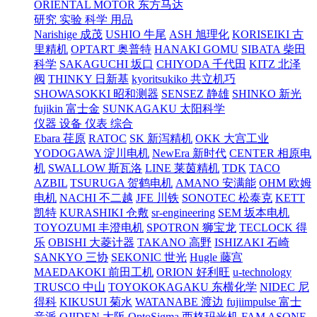
ORIENTAL MOTOR 东方马达
研究 实验 科学 用品
Narishige 成茂
USHIO 牛尾
ASH 旭理化
KORISEIKI 古
里精机
OPTART 奥普特
HANAKI GOMU
SIBATA 柴田
科学
SAKAGUCHI 坂口
CHIYODA 千代田
KITZ 北泽
阀
THINKY 日新基
kyoritsukiko 共立机巧
SHOWASOKKI 昭和测器
SENSEZ 静雄
SHINKO 新光
fujikin 富士金
SUNKAGAKU 太阳科学
仪器 设备 仪表 综合
Ebara 荏原
RATOC
SK 新泻精机
OKK 大宫工业
YODOGAWA 淀川电机
NewEra 新时代
CENTER 相原电
机
SWALLOW 斯瓦洛
LINE 莱茵精机
TDK
TACO
AZBIL
TSURUGA 贺鹤电机
AMANO 安满能
OHM 欧姆
电机
NACHI 不二越
JFE 川铁
SONOTEC 松泰克
KETT
凯特
KURASHIKI 仓敷
sr-engineering
SEM 坂本电机
TOYOZUMI 丰澄电机
SPOTRON 狮宝龙
TECLOCK 得
乐
OBISHI 大菱计器
TAKANO 高野
ISHIZAKI 石崎
SANKYO 三协
SEKONIC 世光
Hugle 藤宫
MAEDAKOKI 前田工机
ORION 好利旺
u-technology
TRUSCO 中山
TOYOKOKAGAKU 东横化学
NIDEC 尼
得科
KIKUSUI 菊水
WATANABE 渡边
fujiimpulse 富士
音派
OJIDEN 大阪
OptoSigma 西格玛光机
FAM
ASONE