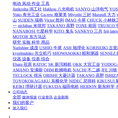
电动 风动 作业 工具
Junkosha 润工社
Hakkou 八光电机
SANYO 山洋电气
YO
Yuko 有光工业
Ga-rew 格莱美
Miyoshi 三好
Maxpull 大力
山
SUIDEN 瑞电
Victor 胜利
IMAO 今尾
CHUCK 小林铁
一
nichiban 米琪邦
TAKANO 高野
TONE 前田
TRUSCO
NANABOSI 七星科学
KITO 鬼头
SANKYO 三共
fuji l
MOTOR 东方马达
研究 实验 科学 用品
Narishige 成茂
USHIO 牛尾
ASH 旭理化
KORISEIKI 古
kyoritsukiko 共立机巧
SHOWASOKKI 昭和测器
SENSEZ
仪器 设备 仪表 综合
Ebara 荏原
RATOC
SK 新泻精机
OKK 大宫工业
YODOG
AMANO 安满能
OHM 欧姆电机
NACHI 不二越
JFE 川铁
TECLOCK 得乐
OBISHI 大菱计器
TAKANO 高野
ISHIZ
TOYOKOKAGAKU 东横化学
NIDEC 尼得科
KIKUSUI
KEIKI 理研计器
FUKUDA 福田电机
HEIDON 新东科学
公司动态
全部
媒体报道
行业资讯
企业新闻
我们的客户
加入我们