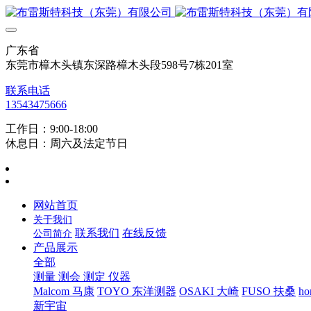
广东省
东莞市樟木头镇东深路樟木头段598号7栋201室
联系电话
13543475666
工作日：9:00-18:00
休息日：周六及法定节日
网站首页
关于我们
联系我们
在线反馈
公司简介
产品展示
全部
测量 测会 测定 仪器
Malcom 马康
TOYO 东洋测器
OSAKI 大崎
FUSO 扶桑
ho
新宇宙