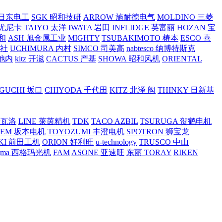
O 日东电工
SGK 昭和技研
ARROW 施耐德电气
MOLDINO 三菱
 尤尼卡
TAIYO 太洋
IWATA 岩田
INFLIDGE 英富丽
HOZAN 宝
和
ASH 旭金属工业
MIGHTY
TSUBAKIMOTO 椿本
ESCO 喜
工社
UCHIMURA 内村
SIMCO 司美高
nabtesco 纳博特斯克
 池内
kitz 开滋
CACTUS 产基
SHOWA 昭和风机
ORIENTAL
GUCHI 坂口
CHIYODA 千代田
KITZ 北泽 阀
THINKY 日新基
斯瓦洛
LINE 莱茵精机
TDK
TACO AZBIL
TSURUGA 贺鹤电机
SEM 坂本电机
TOYOZUMI 丰澄电机
SPOTRON 狮宝龙
KI 前田工机
ORION 好利旺
u-technology
TRUSCO 中山
igma 西格玛光机
FAM
ASONE 亚速旺
东丽 TORAY
RIKEN