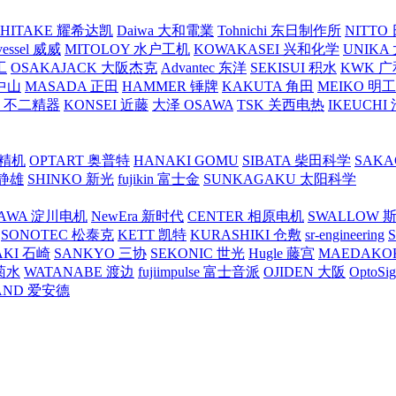
SHITAKE 耀希达凯
Daiwa 大和電業
Tohnichi 东日制作所
NITT
vessel 威威
MITOLOY 水户工机
KOWAKASEI 兴和化学
UNIKA
工
OSAKAJACK 大阪杰克
Advantec 东洋
SEKISUI 积水
KWK 广
 中山
MASADA 正田
HAMMER 锤牌
KAKUTA 角田
MEIKO 明
atex 不二精器
KONSEI 近藤
大泽 OSAWA
TSK 关西电热
IKEUCHI
里精机
OPTART 奥普特
HANAKI GOMU
SIBATA 柴田科学
SAKA
 静雄
SHINKO 新光
fujikin 富士金
SUNKAGAKU 太阳科学
AWA 淀川电机
NewEra 新时代
CENTER 相原电机
SWALLOW 
SONOTEC 松泰克
KETT 凯特
KURASHIKI 仓敷
sr-engineering
AKI 石崎
SANKYO 三协
SEKONIC 世光
Hugle 藤宫
MAEDAKO
 菊水
WATANABE 渡边
fujiimpulse 富士音派
OJIDEN 大阪
OptoS
AND 爱安德