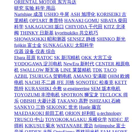
ORIENTAL MOTOR 东方马达
研究 实验 科学 用品
Narishige 成茂
USHIO 牛尾
ASH 旭理化
KORISEIKI 古
里精机
OPTART 奥普特
HANAKI GOMU
SIBATA 柴田
科学
SAKAGUCHI 坂口
CHIYODA 千代田
KITZ 北泽
阀
THINKY 日新基
kyoritsukiko 共立机巧
SHOWASOKKI 昭和测器
SENSEZ 静雄
SHINKO 新光
fujikin 富士金
SUNKAGAKU 太阳科学
仪器 设备 仪表 综合
Ebara 荏原
RATOC
SK 新泻精机
OKK 大宫工业
YODOGAWA 淀川电机
NewEra 新时代
CENTER 相原电
机
SWALLOW 斯瓦洛
LINE 莱茵精机
TDK
TACO
AZBIL
TSURUGA 贺鹤电机
AMANO 安满能
OHM 欧姆
电机
NACHI 不二越
JFE 川铁
SONOTEC 松泰克
KETT
凯特
KURASHIKI 仓敷
sr-engineering
SEM 坂本电机
TOYOZUMI 丰澄电机
SPOTRON 狮宝龙
TECLOCK 得
乐
OBISHI 大菱计器
TAKANO 高野
ISHIZAKI 石崎
SANKYO 三协
SEKONIC 世光
Hugle 藤宫
MAEDAKOKI 前田工机
ORION 好利旺
u-technology
TRUSCO 中山
TOYOKOKAGAKU 东横化学
NIDEC 尼
得科
KIKUSUI 菊水
WATANABE 渡边
fujiimpulse 富士
音派
OJIDEN 大阪
OptoSigma 西格玛光机
FAM
ASONE