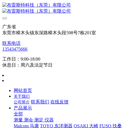
广东省
东莞市樟木头镇东深路樟木头段598号7栋201室
联系电话
13543475666
工作日：9:00-18:00
休息日：周六及法定节日
网站首页
关于我们
联系我们
在线反馈
公司简介
产品展示
全部
测量 测会 测定 仪器
Malcom 马康
TOYO 东洋测器
OSAKI 大崎
FUSO 扶桑