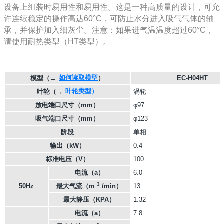
设备上组装时易用性和易用性。这是一种高质量的设计，可允
许连续稳定的操作高达60°C，可防止水分进入吸气气体的轴
承，并保护加入细灰尘。注意：如果进气温温度超过60°C，
请使用耐热类型（HT类型）。
如何读取模型
模型
（→
）
EC-H04HT
叶轮类型）
叶轮
（→
涡轮
放电端口尺寸（mm）
φ97
吸气端口尺寸（mm）
φ123
阶段
单相
输出（kW）
0.4
标准电压（V）
100
电流（a）
6.0
3
50Hz
最大气流（m
/min）
13
最大静压（KPA）
1.32
电流（a）
7.8