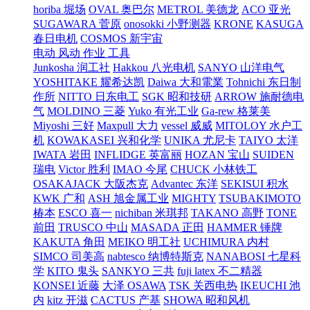
horiba 堀场
OVAL 奥巴尔
METROL 美德龙
ACO 亚光
SUGAWARA 菅原
onosokki 小野测器
KRONE
KASUGA
春日电机
COSMOS 新宇宙
电动 风动 作业 工具
Junkosha 润工社
Hakkou 八光电机
SANYO 山洋电气
YOSHITAKE 耀希达凯
Daiwa 大和電業
Tohnichi 东日制
作所
NITTO 日东电工
SGK 昭和技研
ARROW 施耐德电
气
MOLDINO 三菱
Yuko 有光工业
Ga-rew 格莱美
Miyoshi 三好
Maxpull 大力
vessel 威威
MITOLOY 水户工
机
KOWAKASEI 兴和化学
UNIKA 尤尼卡
TAIYO 太洋
IWATA 岩田
INFLIDGE 英富丽
HOZAN 宝山
SUIDEN
瑞电
Victor 胜利
IMAO 今尾
CHUCK 小林铁工
OSAKAJACK 大阪杰克
Advantec 东洋
SEKISUI 积水
KWK 广和
ASH 旭金属工业
MIGHTY
TSUBAKIMOTO
椿本
ESCO 喜一
nichiban 米琪邦
TAKANO 高野
TONE
前田
TRUSCO 中山
MASADA 正田
HAMMER 锤牌
KAKUTA 角田
MEIKO 明工社
UCHIMURA 内村
SIMCO 司美高
nabtesco 纳博特斯克
NANABOSI 七星科
学
KITO 鬼头
SANKYO 三共
fuji latex 不二精器
KONSEI 近藤
大泽 OSAWA
TSK 关西电热
IKEUCHI 池
内
kitz 开滋
CACTUS 产基
SHOWA 昭和风机