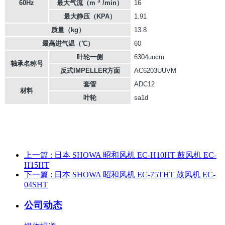
3
60Hz
最大气流（m
/min）
16
最大静压（KPA）
1.91
质量（kg）
13.8
最高进气温（℃）
60
叶轮一侧
6304uucm
轴承名称号
反式IMPELLER方面
AC6203UUVM
套管
ADC12
材料
叶轮
sa1d
上一篇
: 日本 SHOWA 昭和风机 EC-H10HT 鼓风机 EC-
H15HT
下一篇
: 日本 SHOWA 昭和风机 EC-75THT 鼓风机 EC-
04SHT
公司动态