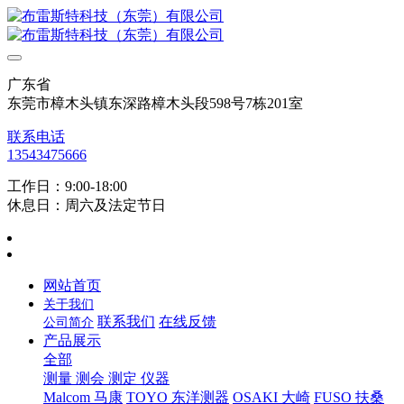
广东省
东莞市樟木头镇东深路樟木头段598号7栋201室
联系电话
13543475666
工作日：9:00-18:00
休息日：周六及法定节日
网站首页
关于我们
联系我们
在线反馈
公司简介
产品展示
全部
测量 测会 测定 仪器
Malcom 马康
TOYO 东洋测器
OSAKI 大崎
FUSO 扶桑