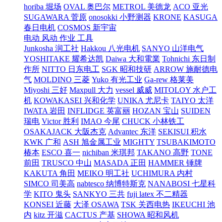
horiba 堀场
OVAL 奥巴尔
METROL 美德龙
ACO 亚光
SUGAWARA 菅原
onosokki 小野测器
KRONE
KASUGA
春日电机
COSMOS 新宇宙
电动 风动 作业 工具
Junkosha 润工社
Hakkou 八光电机
SANYO 山洋电气
YOSHITAKE 耀希达凯
Daiwa 大和電業
Tohnichi 东日制
作所
NITTO 日东电工
SGK 昭和技研
ARROW 施耐德电
气
MOLDINO 三菱
Yuko 有光工业
Ga-rew 格莱美
Miyoshi 三好
Maxpull 大力
vessel 威威
MITOLOY 水户工
机
KOWAKASEI 兴和化学
UNIKA 尤尼卡
TAIYO 太洋
IWATA 岩田
INFLIDGE 英富丽
HOZAN 宝山
SUIDEN
瑞电
Victor 胜利
IMAO 今尾
CHUCK 小林铁工
OSAKAJACK 大阪杰克
Advantec 东洋
SEKISUI 积水
KWK 广和
ASH 旭金属工业
MIGHTY
TSUBAKIMOTO
椿本
ESCO 喜一
nichiban 米琪邦
TAKANO 高野
TONE
前田
TRUSCO 中山
MASADA 正田
HAMMER 锤牌
KAKUTA 角田
MEIKO 明工社
UCHIMURA 内村
SIMCO 司美高
nabtesco 纳博特斯克
NANABOSI 七星科
学
KITO 鬼头
SANKYO 三共
fuji latex 不二精器
KONSEI 近藤
大泽 OSAWA
TSK 关西电热
IKEUCHI 池
内
kitz 开滋
CACTUS 产基
SHOWA 昭和风机