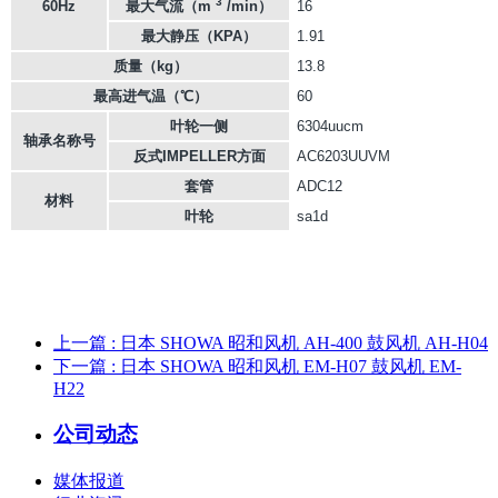
3
60Hz
最大气流（m
/min）
16
最大静压（KPA）
1.91
质量（kg）
13.8
最高进气温（℃）
60
叶轮一侧
6304uucm
轴承名称号
反式IMPELLER方面
AC6203UUVM
套管
ADC12
材料
叶轮
sa1d
上一篇
: 日本 SHOWA 昭和风机 AH-400 鼓风机 AH-H04
下一篇
: 日本 SHOWA 昭和风机 EM-H07 鼓风机 EM-
H22
公司动态
媒体报道