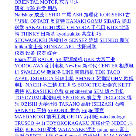
ORIENTAL MOTOR 东方马达
研究 实验 科学 用品
Narishige 成茂
USHIO 牛尾
ASH 旭理化
KORISEIKI 古
里精机
OPTART 奥普特
HANAKI GOMU
SIBATA 柴田
科学
SAKAGUCHI 坂口
CHIYODA 千代田
KITZ 北泽
阀
THINKY 日新基
kyoritsukiko 共立机巧
SHOWASOKKI 昭和测器
SENSEZ 静雄
SHINKO 新光
fujikin 富士金
SUNKAGAKU 太阳科学
仪器 设备 仪表 综合
Ebara 荏原
RATOC
SK 新泻精机
OKK 大宫工业
YODOGAWA 淀川电机
NewEra 新时代
CENTER 相原电
机
SWALLOW 斯瓦洛
LINE 莱茵精机
TDK
TACO
AZBIL
TSURUGA 贺鹤电机
AMANO 安满能
OHM 欧姆
电机
NACHI 不二越
JFE 川铁
SONOTEC 松泰克
KETT
凯特
KURASHIKI 仓敷
sr-engineering
SEM 坂本电机
TOYOZUMI 丰澄电机
SPOTRON 狮宝龙
TECLOCK 得
乐
OBISHI 大菱计器
TAKANO 高野
ISHIZAKI 石崎
SANKYO 三协
SEKONIC 世光
Hugle 藤宫
MAEDAKOKI 前田工机
ORION 好利旺
u-technology
TRUSCO 中山
TOYOKOKAGAKU 东横化学
NIDEC 尼
得科
KIKUSUI 菊水
WATANABE 渡边
fujiimpulse 富士
音派
OJIDEN 大阪
OptoSigma 西格玛光机
FAM
ASONE