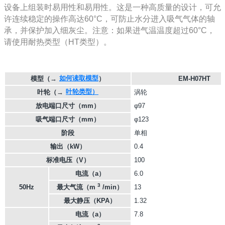
设备上组装时易用性和易用性。这是一种高质量的设计，可允
许连续稳定的操作高达60°C，可防止水分进入吸气气体的轴
承，并保护加入细灰尘。注意：如果进气温温度超过60°C，
请使用耐热类型（HT类型）。
如何读取模型
模型
（→
）
EM-H07HT
叶轮类型）
叶轮
（→
涡轮
放电端口尺寸（mm）
φ97
吸气端口尺寸（mm）
φ123
阶段
单相
输出（kW）
0.4
标准电压（V）
100
电流（a）
6.0
3
50Hz
最大气流（m
/min）
13
最大静压（KPA）
1.32
电流（a）
7.8