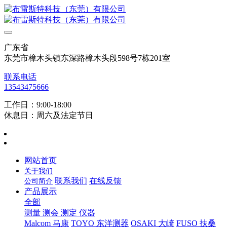
广东省
东莞市樟木头镇东深路樟木头段598号7栋201室
联系电话
13543475666
工作日：9:00-18:00
休息日：周六及法定节日
网站首页
关于我们
联系我们
在线反馈
公司简介
产品展示
全部
测量 测会 测定 仪器
Malcom 马康
TOYO 东洋测器
OSAKI 大崎
FUSO 扶桑