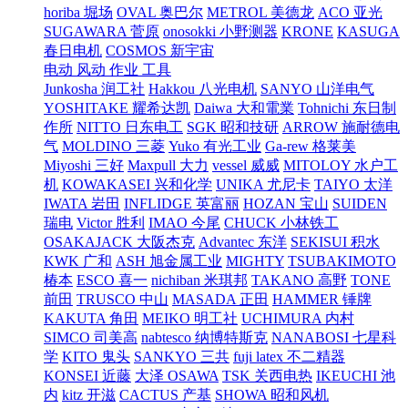
horiba 堀场
OVAL 奥巴尔
METROL 美德龙
ACO 亚光
SUGAWARA 菅原
onosokki 小野测器
KRONE
KASUGA
春日电机
COSMOS 新宇宙
电动 风动 作业 工具
Junkosha 润工社
Hakkou 八光电机
SANYO 山洋电气
YOSHITAKE 耀希达凯
Daiwa 大和電業
Tohnichi 东日制
作所
NITTO 日东电工
SGK 昭和技研
ARROW 施耐德电
气
MOLDINO 三菱
Yuko 有光工业
Ga-rew 格莱美
Miyoshi 三好
Maxpull 大力
vessel 威威
MITOLOY 水户工
机
KOWAKASEI 兴和化学
UNIKA 尤尼卡
TAIYO 太洋
IWATA 岩田
INFLIDGE 英富丽
HOZAN 宝山
SUIDEN
瑞电
Victor 胜利
IMAO 今尾
CHUCK 小林铁工
OSAKAJACK 大阪杰克
Advantec 东洋
SEKISUI 积水
KWK 广和
ASH 旭金属工业
MIGHTY
TSUBAKIMOTO
椿本
ESCO 喜一
nichiban 米琪邦
TAKANO 高野
TONE
前田
TRUSCO 中山
MASADA 正田
HAMMER 锤牌
KAKUTA 角田
MEIKO 明工社
UCHIMURA 内村
SIMCO 司美高
nabtesco 纳博特斯克
NANABOSI 七星科
学
KITO 鬼头
SANKYO 三共
fuji latex 不二精器
KONSEI 近藤
大泽 OSAWA
TSK 关西电热
IKEUCHI 池
内
kitz 开滋
CACTUS 产基
SHOWA 昭和风机