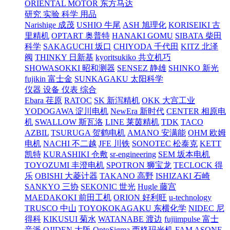
ORIENTAL MOTOR 东方马达
研究 实验 科学 用品
Narishige 成茂
USHIO 牛尾
ASH 旭理化
KORISEIKI 古
里精机
OPTART 奥普特
HANAKI GOMU
SIBATA 柴田
科学
SAKAGUCHI 坂口
CHIYODA 千代田
KITZ 北泽
阀
THINKY 日新基
kyoritsukiko 共立机巧
SHOWASOKKI 昭和测器
SENSEZ 静雄
SHINKO 新光
fujikin 富士金
SUNKAGAKU 太阳科学
仪器 设备 仪表 综合
Ebara 荏原
RATOC
SK 新泻精机
OKK 大宫工业
YODOGAWA 淀川电机
NewEra 新时代
CENTER 相原电
机
SWALLOW 斯瓦洛
LINE 莱茵精机
TDK
TACO
AZBIL
TSURUGA 贺鹤电机
AMANO 安满能
OHM 欧姆
电机
NACHI 不二越
JFE 川铁
SONOTEC 松泰克
KETT
凯特
KURASHIKI 仓敷
sr-engineering
SEM 坂本电机
TOYOZUMI 丰澄电机
SPOTRON 狮宝龙
TECLOCK 得
乐
OBISHI 大菱计器
TAKANO 高野
ISHIZAKI 石崎
SANKYO 三协
SEKONIC 世光
Hugle 藤宫
MAEDAKOKI 前田工机
ORION 好利旺
u-technology
TRUSCO 中山
TOYOKOKAGAKU 东横化学
NIDEC 尼
得科
KIKUSUI 菊水
WATANABE 渡边
fujiimpulse 富士
音派
OJIDEN 大阪
OptoSigma 西格玛光机
FAM
ASONE