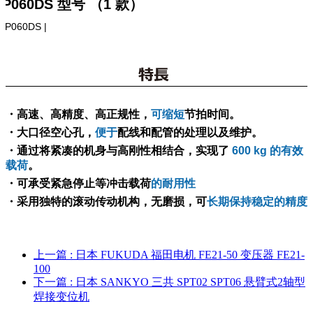
SP060DS 型号 （1 款）
 SP060DS |
・高速、高精度、高正规性，
可缩短
节拍时间。
・大口径空心孔，
便于
配线和配管的处理以及维护。
・通过将紧凑的机身与高刚性相结合，实现了
600 kg 的有效
载荷
。
・可承受紧急停止等冲击载荷
的耐用性
・采用独特的滚动传动机构，无磨损，可
长期保持稳定的精度
上一篇
: 日本 FUKUDA 福田电机 FE21-50 变压器 FE21-
100
下一篇
: 日本 SANKYO 三共 SPT02 SPT06 悬臂式2轴型
焊接变位机