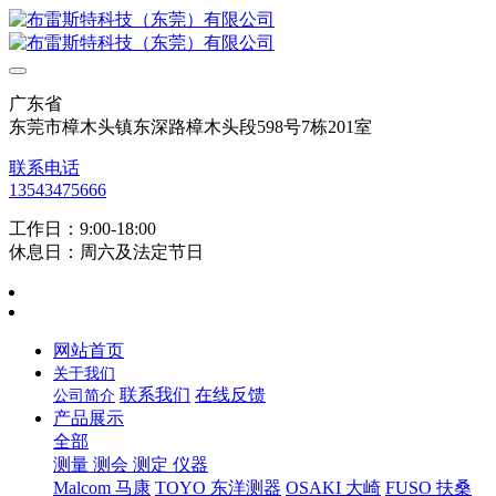
广东省
东莞市樟木头镇东深路樟木头段598号7栋201室
联系电话
13543475666
工作日：9:00-18:00
休息日：周六及法定节日
网站首页
关于我们
联系我们
在线反馈
公司简介
产品展示
全部
测量 测会 测定 仪器
Malcom 马康
TOYO 东洋测器
OSAKI 大崎
FUSO 扶桑