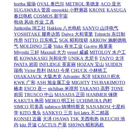
horiba 堀场
OVAL 奥巴尔
METROL 美德龙
ACO 亚光
SUGAWARA 菅原
onosokki 小野测器
KRONE
KASUGA
春日电机
COSMOS 新宇宙
电动 风动 作业 工具
Junkosha 润工社
Hakkou 八光电机
SANYO 山洋电气
YOSHITAKE 耀希达凯
Daiwa 大和電業
Tohnichi 东日制
作所
NITTO 日东电工
SGK 昭和技研
ARROW 施耐德电
气
MOLDINO 三菱
Yuko 有光工业
Ga-rew 格莱美
Miyoshi 三好
Maxpull 大力
vessel 威威
MITOLOY 水户工
机
KOWAKASEI 兴和化学
UNIKA 尤尼卡
TAIYO 太洋
IWATA 岩田
INFLIDGE 英富丽
HOZAN 宝山
SUIDEN
瑞电
Victor 胜利
IMAO 今尾
CHUCK 小林铁工
OSAKAJACK 大阪杰克
Advantec 东洋
SEKISUI 积水
KWK 广和
ASH 旭金属工业
MIGHTY
TSUBAKIMOTO
椿本
ESCO 喜一
nichiban 米琪邦
TAKANO 高野
TONE
前田
TRUSCO 中山
MASADA 正田
HAMMER 锤牌
KAKUTA 角田
MEIKO 明工社
UCHIMURA 内村
SIMCO 司美高
nabtesco 纳博特斯克
NANABOSI 七星科
学
KITO 鬼头
SANKYO 三共
fuji latex 不二精器
KONSEI 近藤
大泽 OSAWA
TSK 关西电热
IKEUCHI 池
内
kitz 开滋
CACTUS 产基
SHOWA 昭和风机