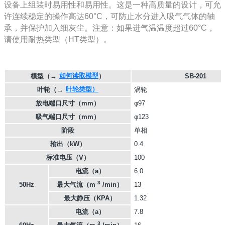
设备上组装时易用性和易用性。这是一种高质量的设计，可允
许连续稳定的操作高达60°C，可防止水分进入吸气气体的轴
承，并保护加入细灰尘。注意：如果进气温温度超过60°C，
请使用耐热类型（HT类型）。
如何读取模型
模型
（→
）
SB-201
叶轮类型）
叶轮
（→
涡轮
放电端口尺寸（mm）
φ97
吸气端口尺寸（mm）
φ123
阶段
单相
输出（kW）
0.4
标准电压（V）
100
电流（a）
6.0
3
50Hz
最大气流（m
/min）
13
最大静压（KPA）
1.32
电流（a）
7.8
3