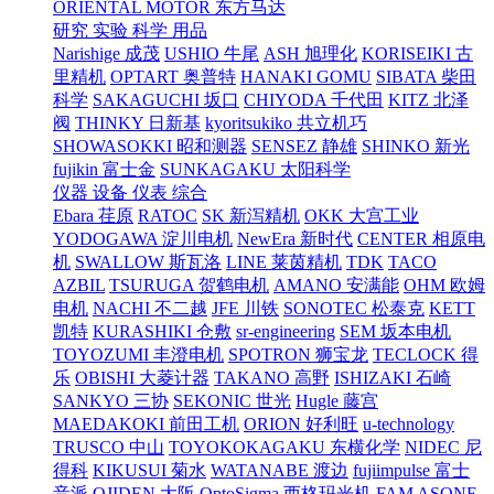
ORIENTAL MOTOR 东方马达
研究 实验 科学 用品
Narishige 成茂
USHIO 牛尾
ASH 旭理化
KORISEIKI 古
里精机
OPTART 奥普特
HANAKI GOMU
SIBATA 柴田
科学
SAKAGUCHI 坂口
CHIYODA 千代田
KITZ 北泽
阀
THINKY 日新基
kyoritsukiko 共立机巧
SHOWASOKKI 昭和测器
SENSEZ 静雄
SHINKO 新光
fujikin 富士金
SUNKAGAKU 太阳科学
仪器 设备 仪表 综合
Ebara 荏原
RATOC
SK 新泻精机
OKK 大宫工业
YODOGAWA 淀川电机
NewEra 新时代
CENTER 相原电
机
SWALLOW 斯瓦洛
LINE 莱茵精机
TDK
TACO
AZBIL
TSURUGA 贺鹤电机
AMANO 安满能
OHM 欧姆
电机
NACHI 不二越
JFE 川铁
SONOTEC 松泰克
KETT
凯特
KURASHIKI 仓敷
sr-engineering
SEM 坂本电机
TOYOZUMI 丰澄电机
SPOTRON 狮宝龙
TECLOCK 得
乐
OBISHI 大菱计器
TAKANO 高野
ISHIZAKI 石崎
SANKYO 三协
SEKONIC 世光
Hugle 藤宫
MAEDAKOKI 前田工机
ORION 好利旺
u-technology
TRUSCO 中山
TOYOKOKAGAKU 东横化学
NIDEC 尼
得科
KIKUSUI 菊水
WATANABE 渡边
fujiimpulse 富士
音派
OJIDEN 大阪
OptoSigma 西格玛光机
FAM
ASONE