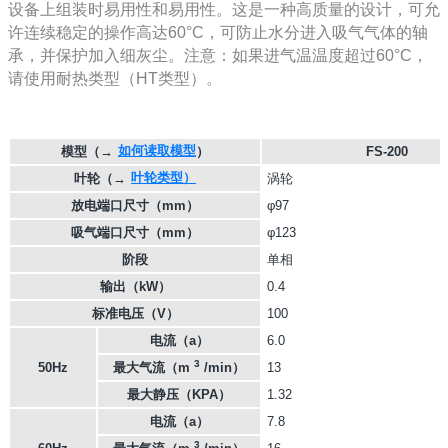
设备上组装时易用性和易用性。这是一种高质量的设计，可允
许连续稳定的操作高达60°C，可防止水分进入吸气气体的轴
承，并保护加入细灰尘。注意：如果进气温温度超过60°C，
请使用耐热类型（HT类型）。
如何读取模型
模型
（→
）
FS-200
叶轮类型）
叶轮
（→
涡轮
放电端口尺寸（mm）
φ97
吸气端口尺寸（mm）
φ123
阶段
单相
输出（kW）
0.4
标准电压（V）
100
电流（a）
6.0
3
50Hz
最大气流（m
/min）
13
最大静压（KPA）
1.32
电流（a）
7.8
3