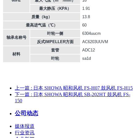
60Hz
最大气流（m
/min）
16
最大静压（KPA）
1.91
质量（kg）
13.8
最高进气温（℃）
60
叶轮一侧
6304uucm
轴承名称号
反式IMPELLER方面
AC6203UUVM
套管
ADC12
材料
叶轮
sa1d
上一篇
: 日本 SHOWA 昭和风机 FS-H07 鼓风机 FS-H15
下一篇
: 日本 SHOWA 昭和风机 SB-202HT 鼓风机 FS-
150
公司动态
媒体报道
行业资讯