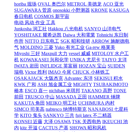
horiba 堀场
OVAL 奥巴尔
METROL 美德龙
ACO 亚光
SUGAWARA 菅原
onosokki 小野测器
KRONE
KASUGA
春日电机
COSMOS 新宇宙
电动 风动 作业 工具
Junkosha 润工社
Hakkou 八光电机
SANYO 山洋电气
YOSHITAKE 耀希达凯
Daiwa 大和電業
Tohnichi 东日制
作所
NITTO 日东电工
SGK 昭和技研
ARROW 施耐德电
气
MOLDINO 三菱
Yuko 有光工业
Ga-rew 格莱美
Miyoshi 三好
Maxpull 大力
vessel 威威
MITOLOY 水户工
机
KOWAKASEI 兴和化学
UNIKA 尤尼卡
TAIYO 太洋
IWATA 岩田
INFLIDGE 英富丽
HOZAN 宝山
SUIDEN
瑞电
Victor 胜利
IMAO 今尾
CHUCK 小林铁工
OSAKAJACK 大阪杰克
Advantec 东洋
SEKISUI 积水
KWK 广和
ASH 旭金属工业
MIGHTY
TSUBAKIMOTO
椿本
ESCO 喜一
nichiban 米琪邦
TAKANO 高野
TONE
前田
TRUSCO 中山
MASADA 正田
HAMMER 锤牌
KAKUTA 角田
MEIKO 明工社
UCHIMURA 内村
SIMCO 司美高
nabtesco 纳博特斯克
NANABOSI 七星科
学
KITO 鬼头
SANKYO 三共
fuji latex 不二精器
KONSEI 近藤
大泽 OSAWA
TSK 关西电热
IKEUCHI 池
内
kitz 开滋
CACTUS 产基
SHOWA 昭和风机