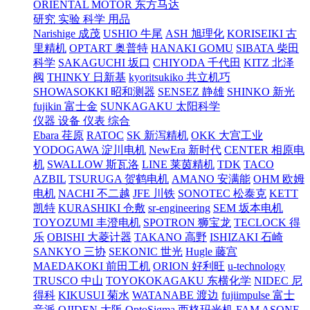
ORIENTAL MOTOR 东方马达
研究 实验 科学 用品
Narishige 成茂
USHIO 牛尾
ASH 旭理化
KORISEIKI 古
里精机
OPTART 奥普特
HANAKI GOMU
SIBATA 柴田
科学
SAKAGUCHI 坂口
CHIYODA 千代田
KITZ 北泽
阀
THINKY 日新基
kyoritsukiko 共立机巧
SHOWASOKKI 昭和测器
SENSEZ 静雄
SHINKO 新光
fujikin 富士金
SUNKAGAKU 太阳科学
仪器 设备 仪表 综合
Ebara 荏原
RATOC
SK 新泻精机
OKK 大宫工业
YODOGAWA 淀川电机
NewEra 新时代
CENTER 相原电
机
SWALLOW 斯瓦洛
LINE 莱茵精机
TDK
TACO
AZBIL
TSURUGA 贺鹤电机
AMANO 安满能
OHM 欧姆
电机
NACHI 不二越
JFE 川铁
SONOTEC 松泰克
KETT
凯特
KURASHIKI 仓敷
sr-engineering
SEM 坂本电机
TOYOZUMI 丰澄电机
SPOTRON 狮宝龙
TECLOCK 得
乐
OBISHI 大菱计器
TAKANO 高野
ISHIZAKI 石崎
SANKYO 三协
SEKONIC 世光
Hugle 藤宫
MAEDAKOKI 前田工机
ORION 好利旺
u-technology
TRUSCO 中山
TOYOKOKAGAKU 东横化学
NIDEC 尼
得科
KIKUSUI 菊水
WATANABE 渡边
fujiimpulse 富士
音派
OJIDEN 大阪
OptoSigma 西格玛光机
FAM
ASONE