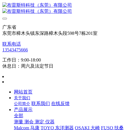
广东省
东莞市樟木头镇东深路樟木头段598号7栋201室
联系电话
13543475666
工作日：9:00-18:00
休息日：周六及法定节日
网站首页
关于我们
联系我们
在线反馈
公司简介
产品展示
全部
测量 测会 测定 仪器
Malcom 马康
TOYO 东洋测器
OSAKI 大崎
FUSO 扶桑