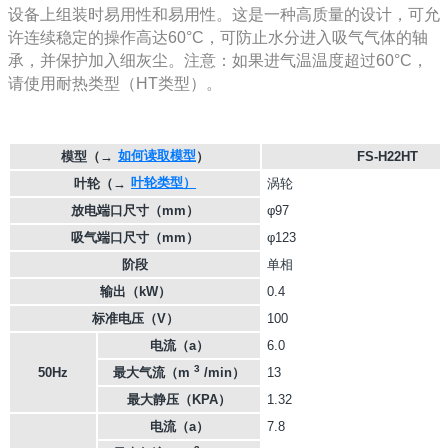
设备上组装时易用性和易用性。这是一种高质量的设计，可允
许连续稳定的操作高达60°C，可防止水分进入吸气气体的轴
承，并保护加入细灰尘。注意：如果进气温温度超过60°C，
请使用耐热类型（HT类型）。
如何读取模型
模型
（→
）
FS-H22HT
叶轮类型）
叶轮
（→
涡轮
放电端口尺寸（mm）
φ97
吸气端口尺寸（mm）
φ123
阶段
单相
输出（kW）
0.4
标准电压（V）
100
电流（a）
6.0
3
50Hz
最大气流（m
/min）
13
最大静压（KPA）
1.32
电流（a）
7.8