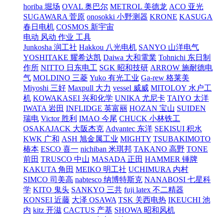
horiba 堀场
OVAL 奥巴尔
METROL 美德龙
ACO 亚光
SUGAWARA 菅原
onosokki 小野测器
KRONE
KASUGA
春日电机
COSMOS 新宇宙
电动 风动 作业 工具
Junkosha 润工社
Hakkou 八光电机
SANYO 山洋电气
YOSHITAKE 耀希达凯
Daiwa 大和電業
Tohnichi 东日制
作所
NITTO 日东电工
SGK 昭和技研
ARROW 施耐德电
气
MOLDINO 三菱
Yuko 有光工业
Ga-rew 格莱美
Miyoshi 三好
Maxpull 大力
vessel 威威
MITOLOY 水户工
机
KOWAKASEI 兴和化学
UNIKA 尤尼卡
TAIYO 太洋
IWATA 岩田
INFLIDGE 英富丽
HOZAN 宝山
SUIDEN
瑞电
Victor 胜利
IMAO 今尾
CHUCK 小林铁工
OSAKAJACK 大阪杰克
Advantec 东洋
SEKISUI 积水
KWK 广和
ASH 旭金属工业
MIGHTY
TSUBAKIMOTO
椿本
ESCO 喜一
nichiban 米琪邦
TAKANO 高野
TONE
前田
TRUSCO 中山
MASADA 正田
HAMMER 锤牌
KAKUTA 角田
MEIKO 明工社
UCHIMURA 内村
SIMCO 司美高
nabtesco 纳博特斯克
NANABOSI 七星科
学
KITO 鬼头
SANKYO 三共
fuji latex 不二精器
KONSEI 近藤
大泽 OSAWA
TSK 关西电热
IKEUCHI 池
内
kitz 开滋
CACTUS 产基
SHOWA 昭和风机