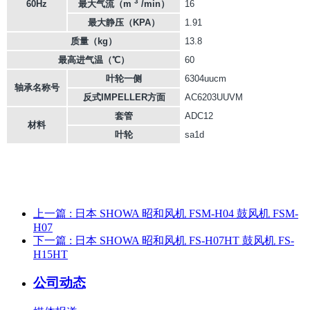
3
60Hz
最大气流（m
/min）
16
最大静压（KPA）
1.91
质量（kg）
13.8
最高进气温（℃）
60
叶轮一侧
6304uucm
轴承名称号
反式IMPELLER方面
AC6203UUVM
套管
ADC12
材料
叶轮
sa1d
上一篇
: 日本 SHOWA 昭和风机 FSM-H04 鼓风机 FSM-
H07
下一篇
: 日本 SHOWA 昭和风机 FS-H07HT 鼓风机 FS-
H15HT
公司动态