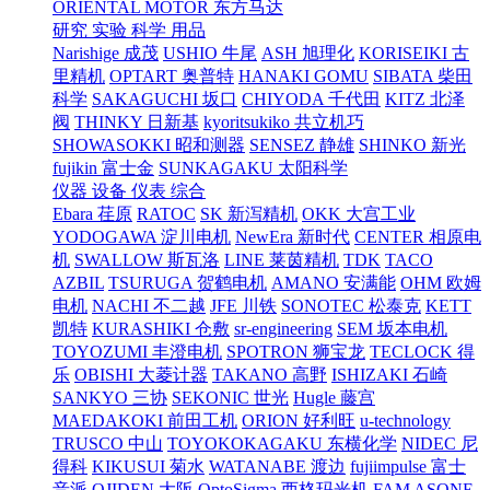
ORIENTAL MOTOR 东方马达
研究 实验 科学 用品
Narishige 成茂
USHIO 牛尾
ASH 旭理化
KORISEIKI 古
里精机
OPTART 奥普特
HANAKI GOMU
SIBATA 柴田
科学
SAKAGUCHI 坂口
CHIYODA 千代田
KITZ 北泽
阀
THINKY 日新基
kyoritsukiko 共立机巧
SHOWASOKKI 昭和测器
SENSEZ 静雄
SHINKO 新光
fujikin 富士金
SUNKAGAKU 太阳科学
仪器 设备 仪表 综合
Ebara 荏原
RATOC
SK 新泻精机
OKK 大宫工业
YODOGAWA 淀川电机
NewEra 新时代
CENTER 相原电
机
SWALLOW 斯瓦洛
LINE 莱茵精机
TDK
TACO
AZBIL
TSURUGA 贺鹤电机
AMANO 安满能
OHM 欧姆
电机
NACHI 不二越
JFE 川铁
SONOTEC 松泰克
KETT
凯特
KURASHIKI 仓敷
sr-engineering
SEM 坂本电机
TOYOZUMI 丰澄电机
SPOTRON 狮宝龙
TECLOCK 得
乐
OBISHI 大菱计器
TAKANO 高野
ISHIZAKI 石崎
SANKYO 三协
SEKONIC 世光
Hugle 藤宫
MAEDAKOKI 前田工机
ORION 好利旺
u-technology
TRUSCO 中山
TOYOKOKAGAKU 东横化学
NIDEC 尼
得科
KIKUSUI 菊水
WATANABE 渡边
fujiimpulse 富士
音派
OJIDEN 大阪
OptoSigma 西格玛光机
FAM
ASONE