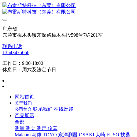
广东省
东莞市樟木头镇东深路樟木头段598号7栋201室
联系电话
13543475666
工作日：9:00-18:00
休息日：周六及法定节日
网站首页
关于我们
联系我们
在线反馈
公司简介
产品展示
全部
测量 测会 测定 仪器
Malcom 马康
TOYO 东洋测器
OSAKI 大崎
FUSO 扶桑