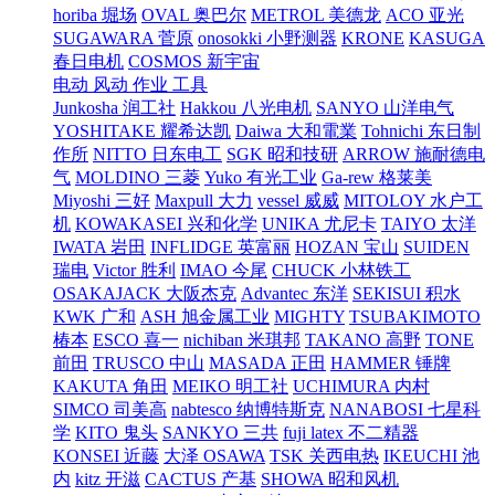
horiba 堀场
OVAL 奥巴尔
METROL 美德龙
ACO 亚光
SUGAWARA 菅原
onosokki 小野测器
KRONE
KASUGA
春日电机
COSMOS 新宇宙
电动 风动 作业 工具
Junkosha 润工社
Hakkou 八光电机
SANYO 山洋电气
YOSHITAKE 耀希达凯
Daiwa 大和電業
Tohnichi 东日制
作所
NITTO 日东电工
SGK 昭和技研
ARROW 施耐德电
气
MOLDINO 三菱
Yuko 有光工业
Ga-rew 格莱美
Miyoshi 三好
Maxpull 大力
vessel 威威
MITOLOY 水户工
机
KOWAKASEI 兴和化学
UNIKA 尤尼卡
TAIYO 太洋
IWATA 岩田
INFLIDGE 英富丽
HOZAN 宝山
SUIDEN
瑞电
Victor 胜利
IMAO 今尾
CHUCK 小林铁工
OSAKAJACK 大阪杰克
Advantec 东洋
SEKISUI 积水
KWK 广和
ASH 旭金属工业
MIGHTY
TSUBAKIMOTO
椿本
ESCO 喜一
nichiban 米琪邦
TAKANO 高野
TONE
前田
TRUSCO 中山
MASADA 正田
HAMMER 锤牌
KAKUTA 角田
MEIKO 明工社
UCHIMURA 内村
SIMCO 司美高
nabtesco 纳博特斯克
NANABOSI 七星科
学
KITO 鬼头
SANKYO 三共
fuji latex 不二精器
KONSEI 近藤
大泽 OSAWA
TSK 关西电热
IKEUCHI 池
内
kitz 开滋
CACTUS 产基
SHOWA 昭和风机