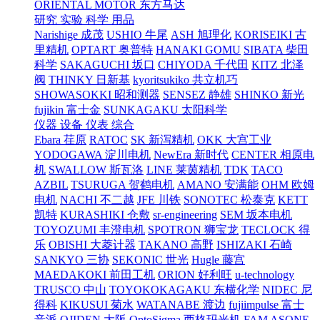
ORIENTAL MOTOR 东方马达
研究 实验 科学 用品
Narishige 成茂
USHIO 牛尾
ASH 旭理化
KORISEIKI 古
里精机
OPTART 奥普特
HANAKI GOMU
SIBATA 柴田
科学
SAKAGUCHI 坂口
CHIYODA 千代田
KITZ 北泽
阀
THINKY 日新基
kyoritsukiko 共立机巧
SHOWASOKKI 昭和测器
SENSEZ 静雄
SHINKO 新光
fujikin 富士金
SUNKAGAKU 太阳科学
仪器 设备 仪表 综合
Ebara 荏原
RATOC
SK 新泻精机
OKK 大宫工业
YODOGAWA 淀川电机
NewEra 新时代
CENTER 相原电
机
SWALLOW 斯瓦洛
LINE 莱茵精机
TDK
TACO
AZBIL
TSURUGA 贺鹤电机
AMANO 安满能
OHM 欧姆
电机
NACHI 不二越
JFE 川铁
SONOTEC 松泰克
KETT
凯特
KURASHIKI 仓敷
sr-engineering
SEM 坂本电机
TOYOZUMI 丰澄电机
SPOTRON 狮宝龙
TECLOCK 得
乐
OBISHI 大菱计器
TAKANO 高野
ISHIZAKI 石崎
SANKYO 三协
SEKONIC 世光
Hugle 藤宫
MAEDAKOKI 前田工机
ORION 好利旺
u-technology
TRUSCO 中山
TOYOKOKAGAKU 东横化学
NIDEC 尼
得科
KIKUSUI 菊水
WATANABE 渡边
fujiimpulse 富士
音派
OJIDEN 大阪
OptoSigma 西格玛光机
FAM
ASONE