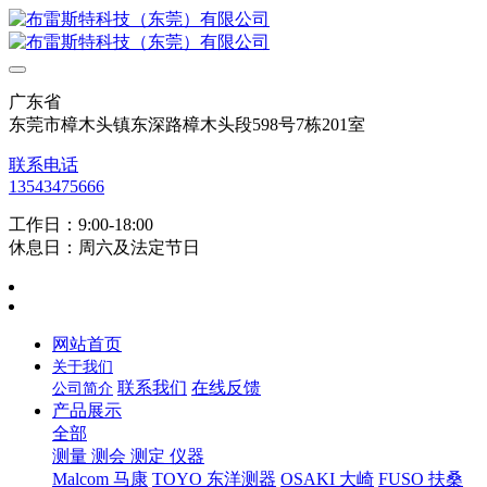
广东省
东莞市樟木头镇东深路樟木头段598号7栋201室
联系电话
13543475666
工作日：9:00-18:00
休息日：周六及法定节日
网站首页
关于我们
联系我们
在线反馈
公司简介
产品展示
全部
测量 测会 测定 仪器
Malcom 马康
TOYO 东洋测器
OSAKI 大崎
FUSO 扶桑