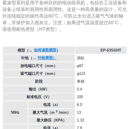
紧凑型系列是用于各种目的的电动鼓风机，包括在工业设备和
设备上组装时易用性和易用性。这是一种高质量的设计，可允
许连续稳定的操作高达60°C，可防止水分进入吸气气体的轴
承，并保护加入细灰尘。注意：如果进气温温度超过60°C，
请使用耐热类型（HT类型）。
如何读取模型
模型
（→
）
EP-63SGHT
叶轮类型）
叶轮
（→
涡轮
放电端口尺寸（mm）
φ97
吸气端口尺寸（mm）
φ123
阶段
单相
输出（kW）
0.4
标准电压（V）
100
电流（a）
6.0
3
50Hz
最大气流（m
/min）
13
最大静压（KPA）
1.32
电流（a）
7.8