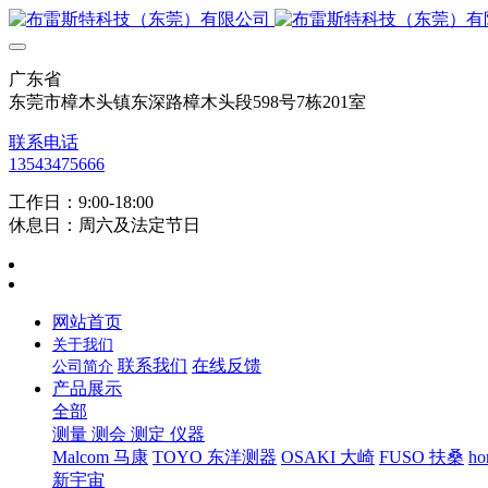
广东省
东莞市樟木头镇东深路樟木头段598号7栋201室
联系电话
13543475666
工作日：9:00-18:00
休息日：周六及法定节日
网站首页
关于我们
联系我们
在线反馈
公司简介
产品展示
全部
测量 测会 测定 仪器
Malcom 马康
TOYO 东洋测器
OSAKI 大崎
FUSO 扶桑
ho
新宇宙