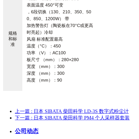
表面温度 450°可变
，6段切换（130、210、350、50
0、850、1200W） 带
加热警告灯（陶瓷板在70°C或更高
时亮起）冷却
规格
和标
风扇 标准配置最高
准
温度（°C）：450
功率 （V）：AC100
板尺寸 （mm）：280×280
宽度 （mm）：300
深度 （mm）：300
高度 （mm）：90
上一篇
: 日本 SIBATA 柴田科学 LD-3S 数字式粉尘计
下一篇
: 日本 SIBATA 柴田科学 PM4 个人采样器套装
公司动态