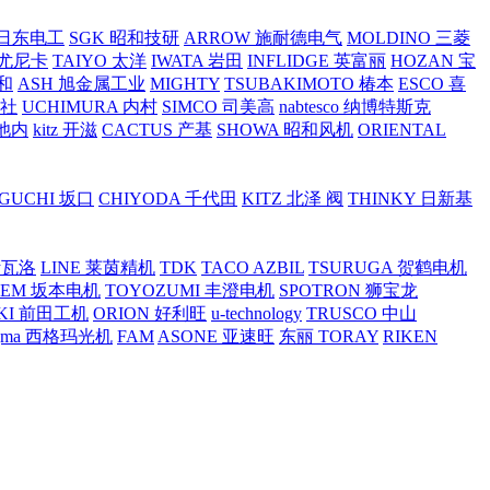
O 日东电工
SGK 昭和技研
ARROW 施耐德电气
MOLDINO 三菱
 尤尼卡
TAIYO 太洋
IWATA 岩田
INFLIDGE 英富丽
HOZAN 宝
和
ASH 旭金属工业
MIGHTY
TSUBAKIMOTO 椿本
ESCO 喜
工社
UCHIMURA 内村
SIMCO 司美高
nabtesco 纳博特斯克
 池内
kitz 开滋
CACTUS 产基
SHOWA 昭和风机
ORIENTAL
GUCHI 坂口
CHIYODA 千代田
KITZ 北泽 阀
THINKY 日新基
斯瓦洛
LINE 莱茵精机
TDK
TACO AZBIL
TSURUGA 贺鹤电机
SEM 坂本电机
TOYOZUMI 丰澄电机
SPOTRON 狮宝龙
KI 前田工机
ORION 好利旺
u-technology
TRUSCO 中山
igma 西格玛光机
FAM
ASONE 亚速旺
东丽 TORAY
RIKEN