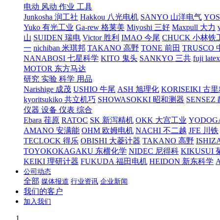
电动 风动 作业 工具
Junkosha 润工社
Hakkou 八光电机
SANYO 山洋电气
YO
Yuko 有光工业
Ga-rew 格莱美
Miyoshi 三好
Maxpull 大力
山
SUIDEN 瑞电
Victor 胜利
IMAO 今尾
CHUCK 小林铁
一
nichiban 米琪邦
TAKANO 高野
TONE 前田
TRUSCO
NANABOSI 七星科学
KITO 鬼头
SANKYO 三共
fuji l
MOTOR 东方马达
研究 实验 科学 用品
Narishige 成茂
USHIO 牛尾
ASH 旭理化
KORISEIKI 古
kyoritsukiko 共立机巧
SHOWASOKKI 昭和测器
SENSEZ
仪器 设备 仪表 综合
Ebara 荏原
RATOC
SK 新泻精机
OKK 大宫工业
YODOG
AMANO 安满能
OHM 欧姆电机
NACHI 不二越
JFE 川铁
TECLOCK 得乐
OBISHI 大菱计器
TAKANO 高野
ISHIZ
TOYOKOKAGAKU 东横化学
NIDEC 尼得科
KIKUSUI
KEIKI 理研计器
FUKUDA 福田电机
HEIDON 新东科学
公司动态
全部
媒体报道
行业资讯
企业新闻
我们的客户
加入我们