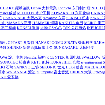
SHITAKE 耀希达凯
Daiwa 大和電業
Tohnichi 东日制作所
NITT
vessel 威威
MITOLOY 水户工机
KOWAKASEI 兴和化学
UNIKA
工
OSAKAJACK 大阪杰克
Advantec 东洋
SEKISUI 积水
KWK 广
 中山
MASADA 正田
HAMMER 锤牌
KAKUTA 角田
MEIKO 明
atex 不二精器
KONSEI 近藤
大泽 OSAWA
TSK 关西电热
IKEUCHI
里精机
OPTART 奥普特
HANAKI GOMU
SIBATA 柴田科学
SAKA
 静雄
SHINKO 新光
fujikin 富士金
SUNKAGAKU 太阳科学
AWA 淀川电机
NewEra 新时代
CENTER 相原电机
SWALLOW 
SONOTEC 松泰克
KETT 凯特
KURASHIKI 仓敷
sr-engineering
AKI 石崎
SANKYO 三协
SEKONIC 世光
Hugle 藤宫
MAEDAKO
 菊水
WATANABE 渡边
fujiimpulse 富士音派
OJIDEN 大阪
OptoS
AND 爱安德