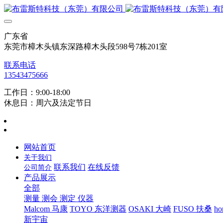
广东省
东莞市樟木头镇东深路樟木头段598号7栋201室
联系电话
13543475666
工作日：9:00-18:00
休息日：周六及法定节日
网站首页
关于我们
联系我们
在线反馈
公司简介
产品展示
全部
测量 测会 测定 仪器
Malcom 马康
TOYO 东洋测器
OSAKI 大崎
FUSO 扶桑
ho
新宇宙