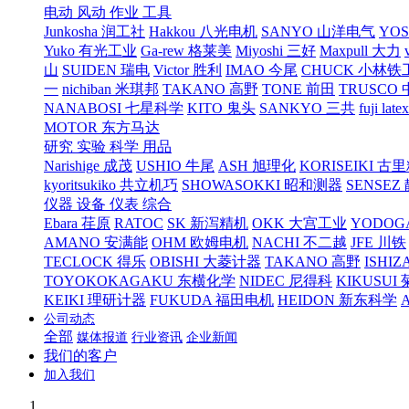
电动 风动 作业 工具
Junkosha 润工社
Hakkou 八光电机
SANYO 山洋电气
YO
Yuko 有光工业
Ga-rew 格莱美
Miyoshi 三好
Maxpull 大力
山
SUIDEN 瑞电
Victor 胜利
IMAO 今尾
CHUCK 小林铁
一
nichiban 米琪邦
TAKANO 高野
TONE 前田
TRUSCO
NANABOSI 七星科学
KITO 鬼头
SANKYO 三共
fuji l
MOTOR 东方马达
研究 实验 科学 用品
Narishige 成茂
USHIO 牛尾
ASH 旭理化
KORISEIKI 古
kyoritsukiko 共立机巧
SHOWASOKKI 昭和测器
SENSEZ
仪器 设备 仪表 综合
Ebara 荏原
RATOC
SK 新泻精机
OKK 大宫工业
YODOG
AMANO 安满能
OHM 欧姆电机
NACHI 不二越
JFE 川铁
TECLOCK 得乐
OBISHI 大菱计器
TAKANO 高野
ISHIZ
TOYOKOKAGAKU 东横化学
NIDEC 尼得科
KIKUSUI
KEIKI 理研计器
FUKUDA 福田电机
HEIDON 新东科学
公司动态
全部
媒体报道
行业资讯
企业新闻
我们的客户
加入我们