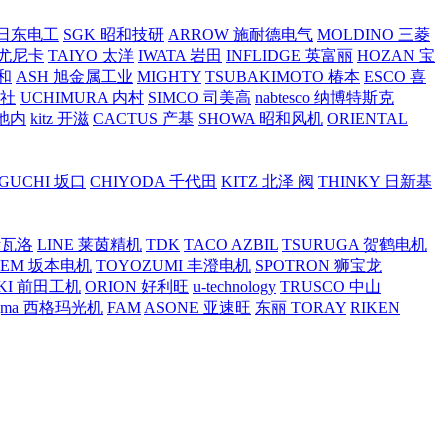
O 日东电工
SGK 昭和技研
ARROW 施耐德电气
MOLDINO 三菱
 尤尼卡
TAIYO 太洋
IWATA 岩田
INFLIDGE 英富丽
HOZAN 宝
和
ASH 旭金属工业
MIGHTY
TSUBAKIMOTO 椿本
ESCO 喜
工社
UCHIMURA 内村
SIMCO 司美高
nabtesco 纳博特斯克
 池内
kitz 开滋
CACTUS 产基
SHOWA 昭和风机
ORIENTAL
GUCHI 坂口
CHIYODA 千代田
KITZ 北泽 阀
THINKY 日新基
斯瓦洛
LINE 莱茵精机
TDK
TACO AZBIL
TSURUGA 贺鹤电机
SEM 坂本电机
TOYOZUMI 丰澄电机
SPOTRON 狮宝龙
KI 前田工机
ORION 好利旺
u-technology
TRUSCO 中山
igma 西格玛光机
FAM
ASONE 亚速旺
东丽 TORAY
RIKEN