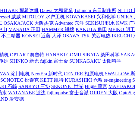
SHITAKE 耀希达凯
Daiwa 大和電業
Tohnichi 东日制作所
NITT
vessel 威威
MITOLOY 水户工机
KOWAKASEI 兴和化学
UNIKA
工
OSAKAJACK 大阪杰克
Advantec 东洋
SEKISUI 积水
KWK 广
 中山
MASADA 正田
HAMMER 锤牌
KAKUTA 角田
MEIKO 明
atex 不二精器
KONSEI 近藤
大泽 OSAWA
TSK 关西电热
IKEUCHI
里精机
OPTART 奥普特
HANAKI GOMU
SIBATA 柴田科学
SAKA
 静雄
SHINKO 新光
fujikin 富士金
SUNKAGAKU 太阳科学
AWA 淀川电机
NewEra 新时代
CENTER 相原电机
SWALLOW 
SONOTEC 松泰克
KETT 凯特
KURASHIKI 仓敷
sr-engineering
AKI 石崎
SANKYO 三协
SEKONIC 世光
Hugle 藤宫
MAEDAKO
 菊水
WATANABE 渡边
fujiimpulse 富士音派
OJIDEN 大阪
OptoS
AND 爱安德