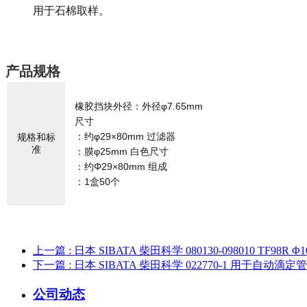
用于石棉取样。
产品规格
橡胶挡块外径：外径φ7.65mm
尺寸
：约φ29×80mm 过滤器
规格和标
准
：膜φ25mm 白色尺寸
：约Φ29×80mm 组成
：1盒50个
上一篇
: 日本 SIBATA 柴田科学 080130-098010 TF
下一篇
: 日本 SIBATA 柴田科学 022770-1 用于自动
公司动态