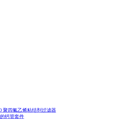
98R Φ10 聚四氟乙烯粘结剂过滤器
滴定管的钙管套件