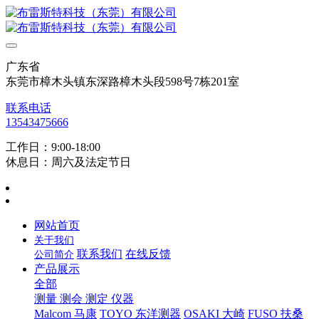
广东省
东莞市樟木头镇东深路樟木头段598号7栋201室
联系电话
13543475666
工作日：9:00-18:00
休息日：周六及法定节日
网站首页
关于我们
联系我们
在线反馈
公司简介
产品展示
全部
测量 测会 测定 仪器
Malcom 马康
TOYO 东洋测器
OSAKI 大崎
FUSO 扶桑