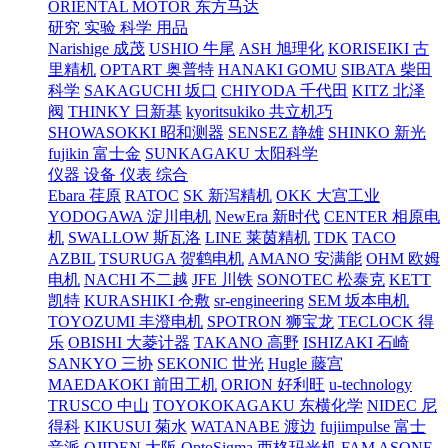
ORIENTAL MOTOR 东方马达
研究 实验 科学 用品
Narishige 成茂
USHIO 牛尾
ASH 旭理化
KORISEIKI 古
里精机
OPTART 奥普特
HANAKI GOMU
SIBATA 柴田
科学
SAKAGUCHI 坂口
CHIYODA 千代田
KITZ 北泽
阀
THINKY 日新基
kyoritsukiko 共立机巧
SHOWASOKKI 昭和测器
SENSEZ 静雄
SHINKO 新光
fujikin 富士金
SUNKAGAKU 太阳科学
仪器 设备 仪表 综合
Ebara 荏原
RATOC
SK 新泻精机
OKK 大宫工业
YODOGAWA 淀川电机
NewEra 新时代
CENTER 相原电
机
SWALLOW 斯瓦洛
LINE 莱茵精机
TDK
TACO
AZBIL
TSURUGA 贺鹤电机
AMANO 安满能
OHM 欧姆
电机
NACHI 不二越
JFE 川铁
SONOTEC 松泰克
KETT
凯特
KURASHIKI 仓敷
sr-engineering
SEM 坂本电机
TOYOZUMI 丰澄电机
SPOTRON 狮宝龙
TECLOCK 得
乐
OBISHI 大菱计器
TAKANO 高野
ISHIZAKI 石崎
SANKYO 三协
SEKONIC 世光
Hugle 藤宫
MAEDAKOKI 前田工机
ORION 好利旺
u-technology
TRUSCO 中山
TOYOKOKAGAKU 东横化学
NIDEC 尼
得科
KIKUSUI 菊水
WATANABE 渡边
fujiimpulse 富士
音派
OJIDEN 大阪
OptoSigma 西格玛光机
FAM
ASONE